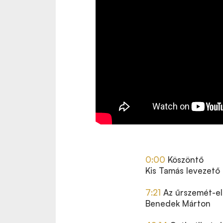
0:00
Köszöntő
Kis Tamás levezető 
7:21
Az űrszemét-elt
Benedek Márton