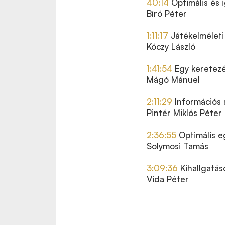
40:14
Optimális és 
Bíró Péter
1:11:17
Játékelméleti
Kóczy László
1:41:54
Egy keretezé
Mágó Mánuel
2:11:29
Információs 
Pintér Miklós Péter
2:36:55
Optimális e
Solymosi Tamás
3:09:36
Kihallgatás
Vida Péter