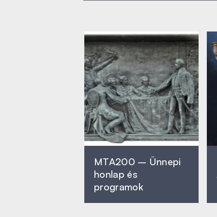
MTA200 – Ünnepi
honlap és
programok