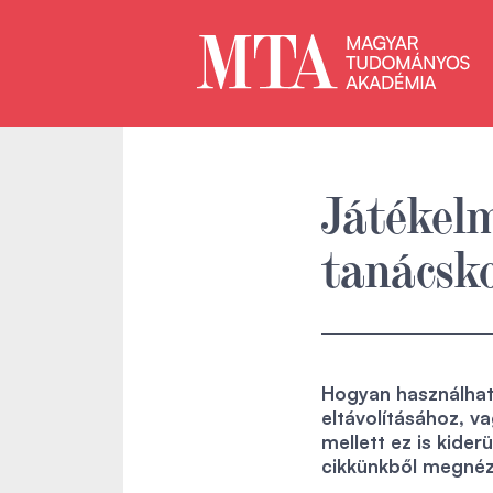
Játékelm
tanácsko
Hogyan használható
eltávolításához, v
mellett ez is kide
cikkünkből megnéz