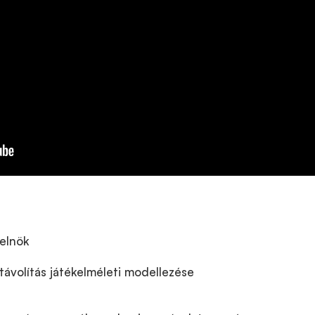
elnök
ávolítás játékelméleti modellezése