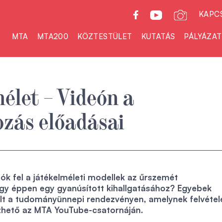
KAPC
MTA
MTA200
KÖZTESTÜLET
KUTATÁS
PÁLYÁZA
élet – Videón a
zás előadásai
k fel a játékelméleti modellek az űrszemét
agy éppen egy gyanúsított kihallgatásához? Egyebek
rült a tudományünnepi rendezvényen, amelynek felvétel
hető az MTA YouTube-csatornáján.