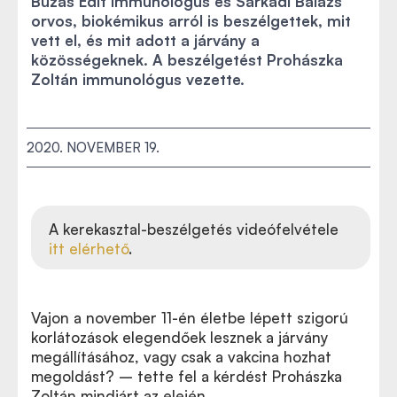
Buzás Edit immunológus és Sarkadi Balázs
orvos, biokémikus arról is beszélgettek, mit
vett el, és mit adott a járvány a
közösségeknek. A beszélgetést Prohászka
Zoltán immunológus vezette.
2020. NOVEMBER 19.
A kerekasztal-beszélgetés videófelvétele
itt elérhető
.
Vajon a november 11-én életbe lépett szigorú
korlátozások elegendőek lesznek a járvány
megállításához, vagy csak a vakcina hozhat
megoldást? – tette fel a kérdést Prohászka
Zoltán mindjárt az elején.