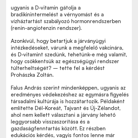
ugyanis a D-vitamin gátolja a
bradikinintermelést a vérnyomást és a
vízháztartást szabályozó hormonrendszerben
(renin-angiotenzin rendszer).
Azonkívül, hogy betartjuk a járványügyi
intézkedéseket, várunk a megfelelő vakcinára,
és D-vitamint szedünk, tehetünk-e még valamit,
hogy csökkentsük az egészségügyi rendszer
túlterheltségét? – tette fel a kérdést
Prohászka Zoltán.
Falus András szerint mindenképpen, ugyanis az
eredményes védekezéshez az egymásra figyelés
társadalmi kultúrája is hozzátartozik. Példaként
említette Dél-Koreát, Tajvant és Új-Zélandot,
ahol nem kellett választani a járvány lehető
leggyorsabb visszaszorítása és a
gazdaságfenntartás között. Ez részben
edukációs kérdés, vagyis fontos lenne már