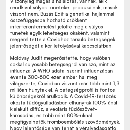
Viszonylag magas a halálozás, vannak, akik
rendkívül súlyos tüneteket produkálnak, mások
viszont nem. Buzás Edit a genetikai hajlammal
összefüggésbe hozható csökkent
interferontermelést jelölte meg a súlyos
tünetek egyik lehetséges okaként, valamint
megemlítette a Covidhoz társuló betegségek
jelentőségét a kór lefolyásával kapcsolatban.
Moldvay Judit megerősítette, hogy valóban
sokkal súlyosabb betegségről van szó, mint az
influenza. A WHO adatai szerint influenzában
évente 300-500 ezer ember hal meg
világszerte, Covidban viszont már több mint 1,3
millióan hunytak el. A betegségprofil is fontos
különbségekről árulkodik. A Covid-19-fertőzés
okozta tüdőgyulladásban elhunytak 100%-ánál
kialakult diffúz, alveoláris tüdőszövet-
károsodás, és több mint 80%-uknál
megfigyelhetők tromboembóliás szövődmények.
Nagy jelentősége van tehát a véralvadásgátló