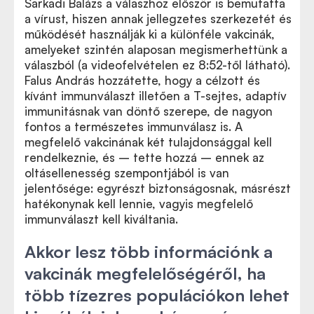
Sarkadi Balázs a válaszhoz először is bemutatta
a vírust, hiszen annak jellegzetes szerkezetét és
működését használják ki a különféle vakcinák,
amelyeket szintén alaposan megismerhettünk a
válaszból (a videofelvételen ez 8:52-től látható).
Falus András hozzátette, hogy a célzott és
kívánt immunválaszt illetően a T-sejtes, adaptív
immunitásnak van döntő szerepe, de nagyon
fontos a természetes immunválasz is. A
megfelelő vakcinának két tulajdonsággal kell
rendelkeznie, és – tette hozzá – ennek az
oltásellenesség szempontjából is van
jelentősége: egyrészt biztonságosnak, másrészt
hatékonynak kell lennie, vagyis megfelelő
immunválaszt kell kiváltania.
Akkor lesz több információnk a
vakcinák megfelelőségéről, ha
több tízezres populációkon lehet