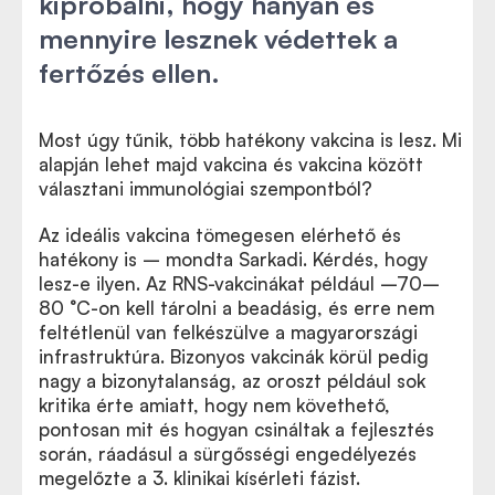
kipróbálni, hogy hányan és
mennyire lesznek védettek a
fertőzés ellen.
Most úgy tűnik, több hatékony vakcina is lesz. Mi
alapján lehet majd vakcina és vakcina között
választani immunológiai szempontból?
Az ideális vakcina tömegesen elérhető és
hatékony is – mondta Sarkadi. Kérdés, hogy
lesz-e ilyen. Az RNS-vakcinákat például –70–
80 °C-on kell tárolni a beadásig, és erre nem
feltétlenül van felkészülve a magyarországi
infrastruktúra. Bizonyos vakcinák körül pedig
nagy a bizonytalanság, az oroszt például sok
kritika érte amiatt, hogy nem követhető,
pontosan mit és hogyan csináltak a fejlesztés
során, ráadásul a sürgősségi engedélyezés
megelőzte a 3. klinikai kísérleti fázist.