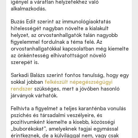
igényel a váratlan helyzetekhez való
alkalmazkodás.
Buzás Edit szerint az immunológiaoktatás
hitelességét nagyban növelte a kialakult
helyzet, az orvostanhallgatók talán nagyobb
figyelemmel fordulnak a téma felé. Az
orvostanhallgatókkal kapcsolatban még kiemelte
az önkéntesség elhivatottságot növelő
szerepét is.
Sarkadi Balázs szerint fontos tanulság, hogy egy
sokkal jobban
felkészült népegészségügyi
rendszer
szükséges, mert a jövőben hasonló
járványok várhatók.
Felhívta a figyelmet a teljes karanténba vonulás
pszichés és társadalmi veszélyeire, és
pozitívumként kiemelte a kisebb, közösségi
„buborékokat”, amelyeknek tagjai egymással
érintkeznek, de a külvilággal nem, vagy csak