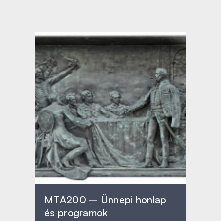
MTA200 – Ünnepi honlap
és programok