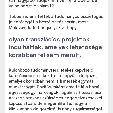
Azt nagyjából tudjuk, mit vett el a Covid, de
vajon adott-e valamit?
Többen is említették a tudományos összefogás
jelentőségét a beszélgetés során, most
Moldvay Judit hangsúlyozta, hogy
olyan transzlációs projektek
indulhattak, amelyek lehetősége
korábban fel sem merült.
Különböző tudományterületeket képviselő
kutatócsoportok kezdtek el együtt dolgozni,
amelyek korábban nem is ismerték egymás
munkásságát. Pozitívumként emelte ki a hazai
egészségügyi hatóságok rugalmas hozzáállását
a vizsgálatokhoz szükséges engedélyezésekkel
kapcsolatban, de megemlítette, hogy a
klinikumban dolgozóktól is nagy rugalmasságot