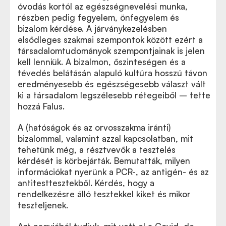
óvodás kortól az egészségnevelési munka,
részben pedig fegyelem, önfegyelem és
bizalom kérdése. A járványkezelésben
elsődleges szakmai szempontok között ezért a
társadalomtudományok szempontjainak is jelen
kell lenniük. A bizalmon, őszinteségen és a
tévedés belátásán alapuló kultúra hosszú távon
eredményesebb és egészségesebb választ vált
ki a társadalom legszélesebb rétegeiből – tette
hozzá Falus.
A (hatóságok és az orvosszakma iránti)
bizalommal, valamint azzal kapcsolatban, mit
tehetünk még, a résztvevők a tesztelés
kérdését is körbejárták. Bemutatták, milyen
információkat nyerünk a PCR-, az antigén- és az
antitesttesztekből. Kérdés, hogy a
rendelkezésre álló tesztekkel kiket és mikor
teszteljenek.