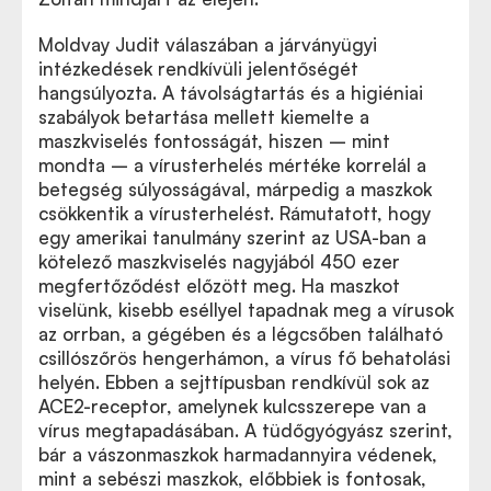
Moldvay Judit válaszában a járványügyi
intézkedések rendkívüli jelentőségét
hangsúlyozta. A távolságtartás és a higiéniai
szabályok betartása mellett kiemelte a
maszkviselés fontosságát, hiszen – mint
mondta – a vírusterhelés mértéke korrelál a
betegség súlyosságával, márpedig a maszkok
csökkentik a vírusterhelést. Rámutatott, hogy
egy amerikai tanulmány szerint az USA-ban a
kötelező maszkviselés nagyjából 450 ezer
megfertőződést előzött meg. Ha maszkot
viselünk, kisebb eséllyel tapadnak meg a vírusok
az orrban, a gégében és a légcsőben található
csillószőrös hengerhámon, a vírus fő behatolási
helyén. Ebben a sejttípusban rendkívül sok az
ACE2-receptor, amelynek kulcsszerepe van a
vírus megtapadásában. A tüdőgyógyász szerint,
bár a vászonmaszkok harmadannyira védenek,
mint a sebészi maszkok, előbbiek is fontosak,