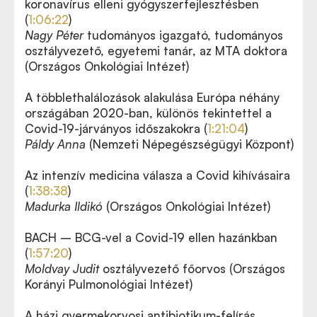
koronavírus elleni gyógyszerfejlesztésben
(
1:06:22
)
Nagy Péter
tudományos igazgató, tudományos
osztályvezető, egyetemi tanár, az MTA doktora
(Országos Onkológiai Intézet)
A többlethalálozások alakulása Európa néhány
országában 2020-ban, különös tekintettel a
Covid-19-járványos időszakokra (
1:21:04
)
Páldy Anna
(Nemzeti Népegészségügyi Központ)
Az intenzív medicina válasza a Covid kihívásaira
(
1:38:38
)
Madurka Ildikó
(Országos Onkológiai Intézet)
BACH – BCG-vel a Covid-19 ellen hazánkban
(
1:57:20
)
Moldvay Judit
osztályvezető főorvos (Országos
Korányi Pulmonológiai Intézet)
A házi gyermekorvosi antibiotikum-felírás