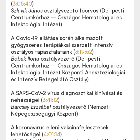
(
3:05:40
)
Szlávik János
osztályvezető főorvos (Dél-pesti
Centrumkórház – Országos Hematológiai és
Infektológiai Intézet)
A Covid-19 ellátása során alkalmazott
gyógyszeres terápiákkal szerzett intenzív
osztályos tapasztalataink (
3:19:52
)
Bobek Ilona
osztályvezető (Dél-pesti
Centrumkórház – Országos Hematológiai és
Infektológiai Intézet Központi Aneszteziológiai
és Intenzív Betegellátó Osztály)
A SARS-CoV-2 vírus diagnosztikai kihívásai és
nehézségei (
3:41:12
)
Barcsay Erzsébet
osztályvezető (Nemzeti
Népegészségügyi Központ)
A koronavírus elleni vakcinafejlesztések
lehetőségei (
4:01:14
)