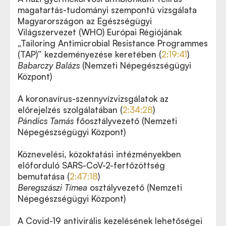
magatartás-tudományi szempontú vizsgálata
Magyarországon az Egészségügyi
Világszervezet (WHO) Európai Régiójának
„Tailoring Antimicrobial Resistance Programmes
(TAP)” kezdeményezése keretében (
2:19:41
)
Babarczy Balázs
(Nemzeti Népegészségügyi
Központ)
A koronavírus-szennyvízvizsgálatok az
előrejelzés szolgálatában (
2:34:28
)
Pándics Tamás
főosztályvezető (Nemzeti
Népegészségügyi Központ)
Köznevelési, közoktatási intézményekben
előforduló SARS-CoV-2-fertőzöttség
bemutatása (
2:47:18
)
Beregszászi Tímea
osztályvezető (Nemzeti
Népegészségügyi Központ)
A Covid-19 antivirális kezelésének lehetőségei