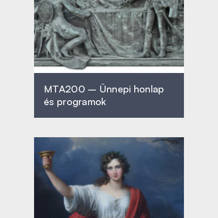
MTA200 – Ünnepi honlap
és programok