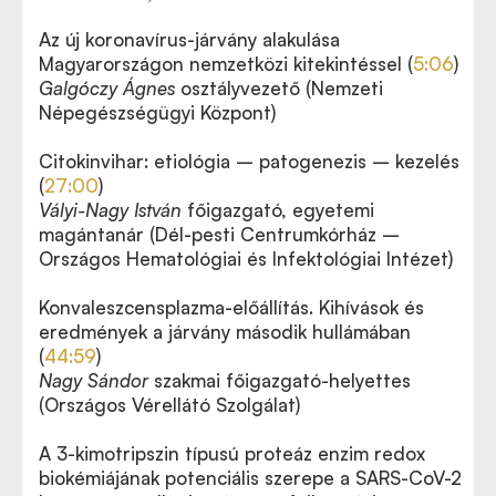
Az új koronavírus-járvány alakulása
Magyarországon nemzetközi kitekintéssel (
5:06
)
Galgóczy Ágnes
osztályvezető (Nemzeti
Népegészségügyi Központ)
Citokinvihar: etiológia – patogenezis – kezelés
(
27:00
)
Vályi-Nagy István
főigazgató, egyetemi
magántanár (Dél-pesti Centrumkórház –
Országos Hematológiai és Infektológiai Intézet)
Konvaleszcensplazma-előállítás. Kihívások és
eredmények a járvány második hullámában
(
44:59
)
Nagy Sándor
szakmai főigazgató-helyettes
(Országos Vérellátó Szolgálat)
A 3-kimotripszin típusú proteáz enzim redox
biokémiájának potenciális szerepe a SARS-CoV-2