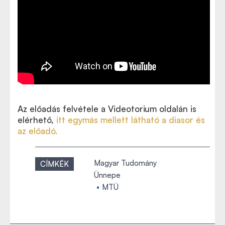
Az előadás felvétele a Videotorium oldalán is
elérhető,
itt egymás mellett látható a diasor és
az előadó
.
Magyar Tudomány
CÍMKÉK
Ünnepe
MTÜ