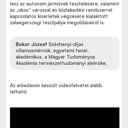
lesz az autonóm járművek tesztelésére, valamint
az „okos” várossal és közlekedési rendszerrel
kapcsolatos kísérletek végzésére kialakított
zalaegerszegi tesztpálya megoldásairól is.
Bokor József
Széchenyi-díjas
villamosmérnök, egyetemi tanár,
akadémikus, a Magyar Tudományos
Akadémia természettudományi alelnöke.
Az előadáson készült videofelvétel alább
látható: