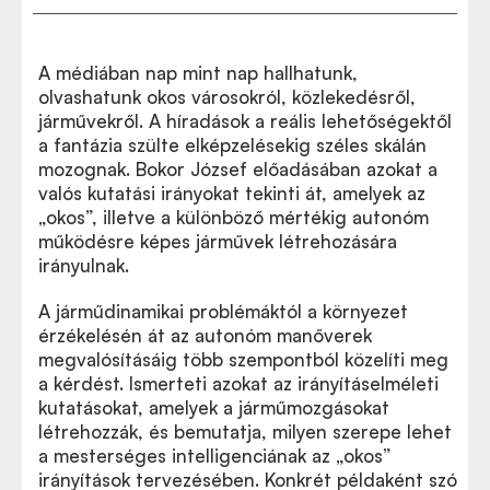
A médiában nap mint nap hallhatunk,
olvashatunk okos városokról, közlekedésről,
járművekről. A híradások a reális lehetőségektől
a fantázia szülte elképzelésekig széles skálán
mozognak. Bokor József előadásában azokat a
valós kutatási irányokat tekinti át, amelyek az
„okos”, illetve a különböző mértékig autonóm
működésre képes járművek létrehozására
irányulnak.
A járműdinamikai problémáktól a környezet
érzékelésén át az autonóm manőverek
megvalósításáig több szempontból közelíti meg
a kérdést. Ismerteti azokat az irányításelméleti
kutatásokat, amelyek a járműmozgásokat
létrehozzák, és bemutatja, milyen szerepe lehet
a mesterséges intelligenciának az „okos”
irányítások tervezésében. Konkrét példaként szó