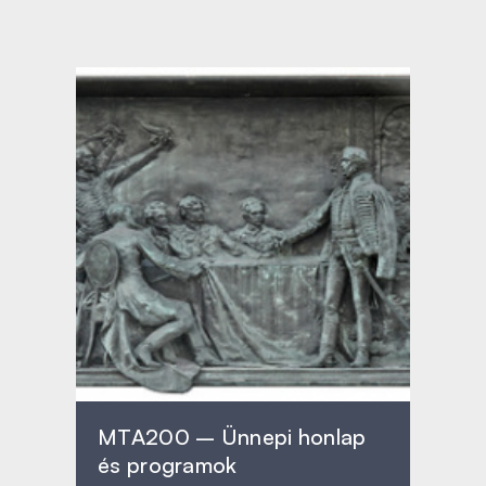
MTA200 – Ünnepi honlap
és programok