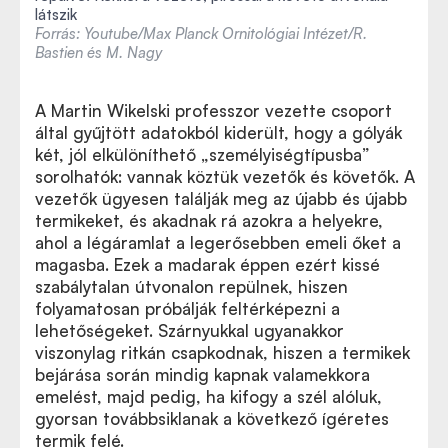
látszik
Forrás: Youtube/Max Planck Ornitológiai Intézet/R.
Bastien és M. Nagy
A Martin Wikelski professzor vezette csoport
által gyűjtött adatokból kiderült, hogy a gólyák
két, jól elkülöníthető „személyiségtípusba”
sorolhatók: vannak köztük vezetők és követők. A
vezetők ügyesen találják meg az újabb és újabb
termikeket, és akadnak rá azokra a helyekre,
ahol a légáramlat a legerősebben emeli őket a
magasba. Ezek a madarak éppen ezért kissé
szabálytalan útvonalon repülnek, hiszen
folyamatosan próbálják feltérképezni a
lehetőségeket. Szárnyukkal ugyanakkor
viszonylag ritkán csapkodnak, hiszen a termikek
bejárása során mindig kapnak valamekkora
emelést, majd pedig, ha kifogy a szél alóluk,
gyorsan továbbsiklanak a következő ígéretes
termik felé.