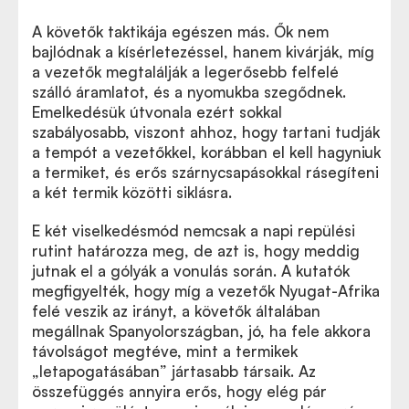
A követők taktikája egészen más. Ők nem
bajlódnak a kísérletezéssel, hanem kivárják, míg
a vezetők megtalálják a legerősebb felfelé
szálló áramlatot, és a nyomukba szegődnek.
Emelkedésük útvonala ezért sokkal
szabályosabb, viszont ahhoz, hogy tartani tudják
a tempót a vezetőkkel, korábban el kell hagyniuk
a termiket, és erős szárnycsapásokkal rásegíteni
a két termik közötti siklásra.
E két viselkedésmód nemcsak a napi repülési
rutint határozza meg, de azt is, hogy meddig
jutnak el a gólyák a vonulás során. A kutatók
megfigyelték, hogy míg a vezetők Nyugat-Afrika
felé veszik az irányt, a követők általában
megállnak Spanyolországban, jó, ha fele akkora
távolságot megtéve, mint a termikek
„letapogatásában” jártasabb társaik. Az
összefüggés annyira erős, hogy elég pár