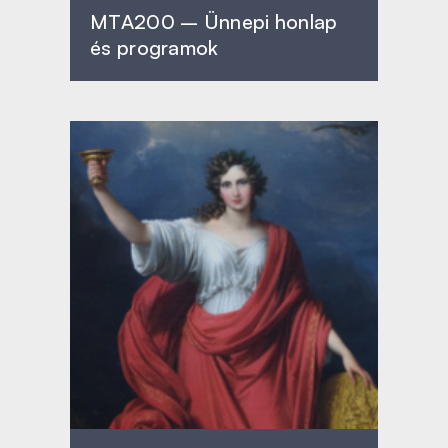
MTA200 – Ünnepi honlap
és programok