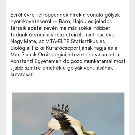
Évről
évre felröppennek hírek a vonuló gólyák
A publikáció a Science honlapján itt érhető el.
nyomkövetéséről – Báró, Hajdú és jeladós
társaik adatai révén ma már sokkal többet
tudunk útvonalaik részleteiről, mint pár éve.
Nagy Máté, az MTA-ELTE Statisztikus es
Biológiai Fizika Kutatócsoportjának tagja és a
Max Planck Ornitológiai Intézetben valamint a
Konstanzi Egyetemen dolgozó munkatársai most
újabb szintre emelték a gólyák vonulásának
kutatását.