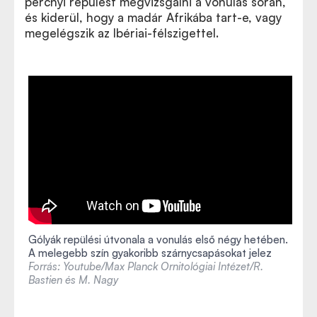
percnyi repülést megvizsgálni a vonulás során,
és kiderül, hogy a madár Afrikába tart-e, vagy
megelégszik az Ibériai-félszigettel.
Gólyák repülési útvonala a vonulás első négy hetében.
A melegebb szín gyakoribb szárnycsapásokat jelez
Forrás: Youtube/Max Planck Ornitológiai Intézet/R.
Bastien és M. Nagy