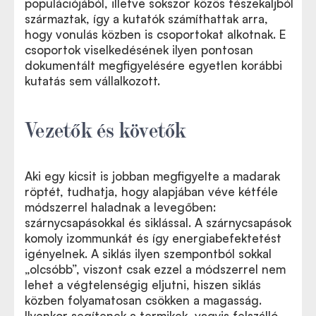
populációjából, illetve sokszor közös fészekaljból
származtak, így a kutatók számíthattak arra,
hogy vonulás közben is csoportokat alkotnak. E
csoportok viselkedésének ilyen pontosan
dokumentált megfigyelésére egyetlen korábbi
kutatás sem vállalkozott.
Vezetők és követők
Aki egy kicsit is jobban megfigyelte a madarak
röptét, tudhatja, hogy alapjában véve kétféle
módszerrel haladnak a levegőben:
szárnycsapásokkal és siklással. A szárnycsapások
komoly izommunkát és így energiabefektetést
igényelnek. A siklás ilyen szempontból sokkal
„olcsóbb”, viszont csak ezzel a módszerrel nem
lehet a végtelenségig eljutni, hiszen siklás
közben folyamatosan csökken a magasság.
Ilyenkor segítenek a termikek, vagyis felszálló