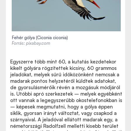
Fehér gólya (Ciconia ciconia)
Forrás: pixabay.com
Egyszerre több mint 60, a kutatás kezdetekor
kikelt gólyára rögzítettek kicsiny, 60 grammos
jeladókat, melyek sűrű időközönként nemcsak a
madarak pontos helyzetéről küldtek adatokat,
de gyorsulásmérőik révén a mozgásuk módjáról
is. Utóbbi apró szerkezetek – melyek egyébként
ott vannak a legegyszerűbb okostelefonokban is
– képesek megmutatni, hogy a gólya éppen
siklik, gyorsan irányt változtat, vagy csapkod a
szárnyaival. A jeladóval ellátott madarak egy, a
németországi Radolfzell melletti kisebb terület