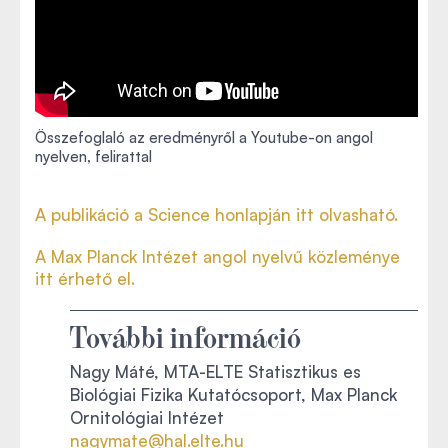
Összefoglaló az eredményről a Youtube-on angol
nyelven, felirattal
A publikáció a Science honlapján itt olvasható.
A Max Planck Intézet angol nyelvű közleménye
itt érhető el.
További információ
Nagy Máté, MTA-ELTE Statisztikus es
Biológiai Fizika Kutatócsoport, Max Planck
Ornitológiai Intézet
nagymate@hal.elte.hu