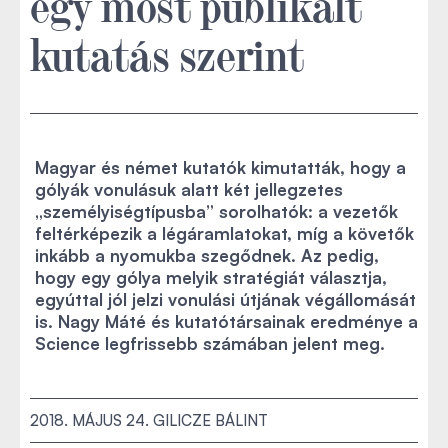
egy most publikált
kutatás szerint
Magyar és német kutatók kimutatták, hogy a
gólyák vonulásuk alatt két jellegzetes
„személyiségtípusba” sorolhatók: a vezetők
feltérképezik a légáramlatokat, míg a követők
inkább a nyomukba szegődnek. Az pedig,
hogy egy gólya melyik stratégiát választja,
egyúttal jól jelzi vonulási útjának végállomását
is. Nagy Máté és kutatótársainak eredménye a
Science legfrissebb számában jelent meg.
2018. MÁJUS 24.
GILICZE BÁLINT