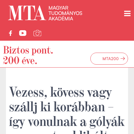
→
MTA200
Vezess, kövess vagy
szállj ki korábban –
így vonulnak a gólyák