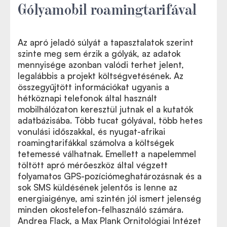
Gólyamobil roamingtarifával
Az apró jeladó súlyát a tapasztalatok szerint
szinte meg sem érzik a gólyák, az adatok
mennyisége azonban valódi terhet jelent,
legalábbis a projekt költségvetésének. Az
összegyűjtött információkat ugyanis a
hétköznapi telefonok által használt
mobilhálózaton keresztül jutnak el a kutatók
adatbázisába. Több tucat gólyával, több hetes
vonulási időszakkal, és nyugat-afrikai
roamingtarifákkal számolva a költségek
tetemessé válhatnak. Emellett a napelemmel
töltött apró mérőeszköz által végzett
folyamatos GPS-pozíciómeghatározásnak és a
sok SMS küldésének jelentős is lenne az
energiaigénye, ami szintén jól ismert jelenség
minden okostelefon-felhasználó számára.
Andrea Flack, a Max Plank Ornitológiai Intézet