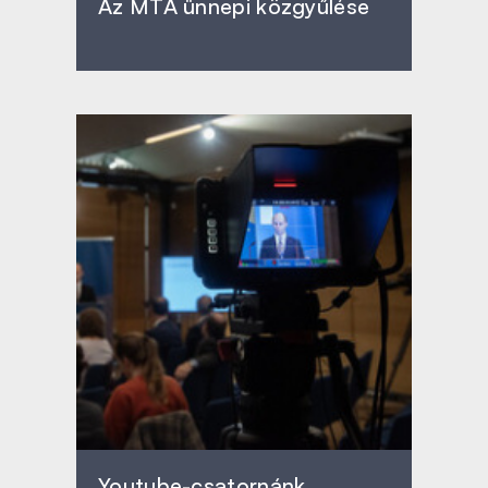
Az MTA ünnepi közgyűlése
Youtube-csatornánk