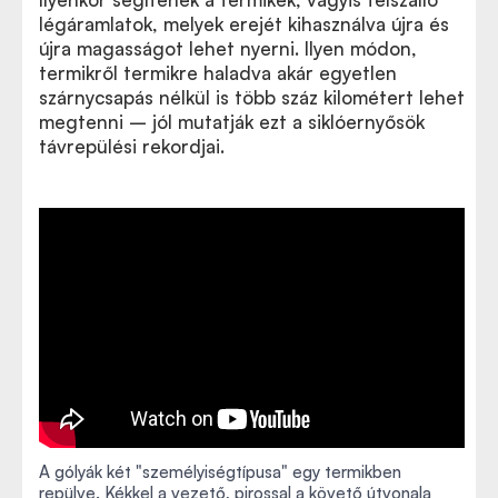
légáramlatok, melyek erejét kihasználva újra és
újra magasságot lehet nyerni. Ilyen módon,
termikről termikre haladva akár egyetlen
szárnycsapás nélkül is több száz kilométert lehet
megtenni – jól mutatják ezt a siklóernyősök
távrepülési rekordjai.
A gólyák két "személyiségtípusa" egy termikben
repülve. Kékkel a vezető, pirossal a követő útvonala