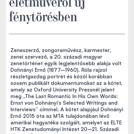
életművéről új
fénytörésben
Zeneszerző, zongoraművész, karmester,
zenei szervező, a 20. századi magyar
zenetörténet egyik legjelentősebb alakja volt
Dohnányi Ernő (1877–1960). Róla rajzol
részletgazdag portrét és közöl korábban
sosem publikált dokumentumokat az a kötet,
amely az Oxford University Pressnél jelent
meg „The Last Romantic In His Own Words:
Ernst von Dohnányi’s Selected Writings and
Interviews” címmel. A kötet alapjául Dohnányi
Ernő 2015 óta az MTA tulajdonában lévő
amerikai hagyatéka szolgált, amelyet az ELTE
HTK Zenetudományi Intézet 20–21. Századi