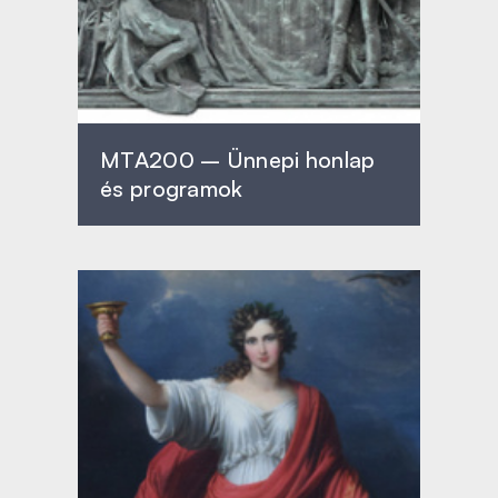
MTA200 – Ünnepi honlap
és programok