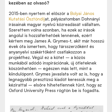
kezében az olvasó?
2015-ben nyertem el először a
Bolyai János
Kutatási Ösztöndíj
at, pályázatomban Dohnányi
írásainak magyar nyelvű közreadását vállaltam.
Szerettem volna azonban, ha ezek az írások
angolul is hozzáférhetőek lennének, ezért
kértem meg James A. Grymes-t, akit már hosszú
évek óta ismertem, hogy társszerzőként és
anyanyelvi szakértőként csatlakozzon a
projekthez. Végül ez a kötet – a közös
munkából adódó inspirációnak, új ötleteknek
köszönhetően – egészen más lett, mint a
kiindulópont. Grymes javaslata volt az is, hogy a
legnagyobb presztízsű kiadót keressük meg a
kézirattal – elsőre hihetetlennek tűnt, hogy az
Oxford University Press rögtön be is fogadta.