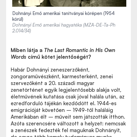
Dohnányi Ernő amerikai tanítványai körépen (1954
körül)
Dohnányi Ernő amerikai hagyatéka (MZA-DE-Ta-Ph
2.014/34)
Miben látja a
The Last Romantic in His Own
Words
című kötet jelentőségét?
Habár Dohnányi zeneszerzőként,
zongoraművészként, karmesterként, zenei
szervezőként a 20. századi magyar
zenetörténet egyik legjelentősebb alakja volt,
életművének kutatása csak jóval halála után, az
ezredforduló tájékán kezdődött el. 1944-es
emigrációját követően – 1949-től haláláig
Amerikában élt – műveit sem játszották itthon.
Azóta szerencsére változott a helyzet: nemcsak
a zenészek fedezték fel maguknak Dohnányit,
de egyre több komoly tudományos munka