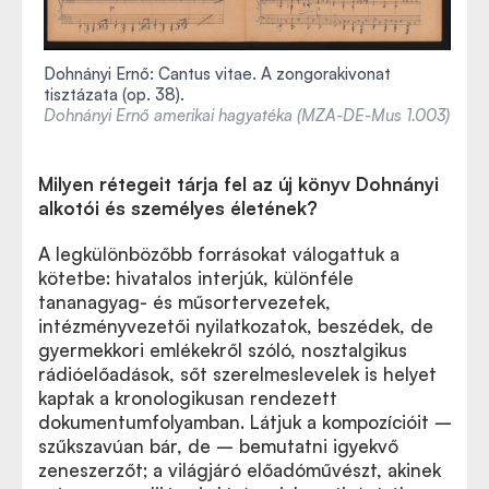
Dohnányi Ernő: Cantus vitae. A zongorakivonat
tisztázata (op. 38).
Dohnányi Ernő amerikai hagyatéka (MZA-DE-Mus 1.003)
Milyen rétegeit tárja fel az új könyv Dohnányi
alkotói és személyes életének?
A legkülönbözőbb forrásokat válogattuk a
kötetbe: hivatalos interjúk, különféle
tananagyag- és műsortervezetek,
intézményvezetői nyilatkozatok, beszédek, de
gyermekkori emlékekről szóló, nosztalgikus
rádióelőadások, sőt szerelmeslevelek is helyet
kaptak a kronologikusan rendezett
dokumentumfolyamban. Látjuk a kompozícióit –
szűkszavúan bár, de – bemutatni igyekvő
zeneszerzőt; a világjáró előadóművészt, akinek