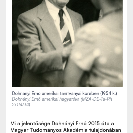
Dohnányi Ernő amerikai tanítványai körében (1954 k.)
Dohnányi Ernő amerikai hagyatéka (MZA-DE-Ta-Ph
2.014/34)
Mi a jelentősége Dohnányi Ernő 2015 óta a
Magyar Tudományos Akadémia tulajdonában