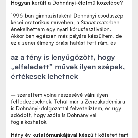
Hogyan került a Dohnányi-életmű közelébe?
1996-ban gimnazistaként Dohnányi csodaszép
kései oratorikus művében, a
Stabat mater
ben
énekelhettem egy nyári kórusfesztiválon.
Akkoriban egészen más pályára készültem, de
ez a zenei élmény óriási hatást tett rám, és
az a tény is lenyűgözött, hogy
„elfeledett” művek ilyen szépek,
értékesek lehetnek
– szerettem volna részesévé válni ilyen
felfedezéseknek. Tehát már a Zeneakadémiára
is Dohnányi-dolgozattal felvételiztem, és úgy
adódott, hogy azóta is Dohnányival
foglalkozhatok.
Hány év kutatómunkájával készült kötetet tart