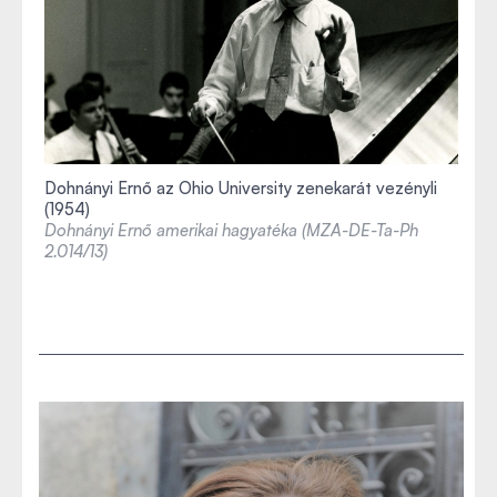
Dohnányi Ernő az Ohio University zenekarát vezényli
(1954)
Dohnányi Ernő amerikai hagyatéka (MZA-DE-Ta-Ph
2.014/13)