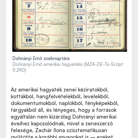
Dohnányi Ernő zsebnaptára
Dohnányi Ernő amerikai hagyatéka (MZA-DE-Ta-Script
9.290)
Az amerikai hagyaték zenei kéziratokból,
kottákból, hangfelvételekből, levelekből,
dokumentumokból, naplókból, fényképekből,
tárgyakból áll, és lényeges, hogy a források
egyáltalán nem kizárólag Dohnányi amerikai
éveihez kapcsolódnak, mivel a zeneszerző
felesége, Zachár Ilona szisztematikusan
gyűjtötte a korábbi anyagokat is – ezeket