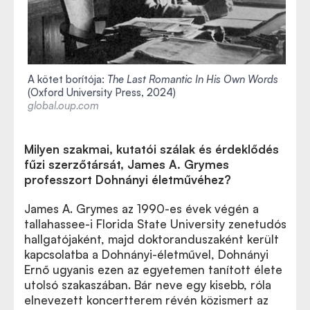
A kötet borítója:
The Last Romantic In His Own Words
(Oxford University Press, 2024)
global.oup.com
Milyen szakmai, kutatói szálak és érdeklődés
fűzi szerzőtársát, James A. Grymes
professzort Dohnányi életművéhez?
James A. Grymes az 1990-es évek végén a
tallahassee-i Florida State University zenetudós
hallgatójaként, majd doktoranduszaként került
kapcsolatba a Dohnányi-életművel, Dohnányi
Ernő ugyanis ezen az egyetemen tanított élete
utolsó szakaszában. Bár neve egy kisebb, róla
elnevezett koncertterem révén közismert az