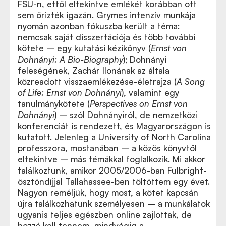
FSU-n, ettől eltekintve emlékét korábban ott
sem őrizték igazán. Grymes intenzív munkája
nyomán azonban fókuszba került a téma:
nemcsak saját disszertációja és több további
kötete
–
egy kutatási kézikönyv (
Ernst von
Dohnányi: A Bio-Biography
); Dohnányi
feleségének, Zachár Ilonának az általa
közreadott visszaemlékezése-életrajza (
A Song
of Life: Ernst von Dohnányi
), valamint egy
tanulmánykötete (
Perspectives on Ernst von
Dohnányi
)
–
szól Dohnányiról, de nemzetközi
konferenciát is rendezett, és Magyarországon is
kutatott. Jelenleg a University of North Carolina
professzora, mostanában – a közös könyvtől
eltekintve – más témákkal foglalkozik. Mi akkor
találkoztunk, amikor 2005/2006-ban Fulbright-
ösztöndíjjal Tallahassee-ben töltöttem egy évet.
Nagyon reméljük, hogy most, a kötet kapcsán
újra találkozhatunk személyesen – a munkálatok
ugyanis teljes egészben online zajlottak, de
hozzá kell tennem, mindvégig a