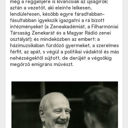
még a reggelijére is kíváncsiak az újságírók;
aztán a vezetőt, aki eleinte lelkesen,
lendületesen, később egyre fáradtabban-
fásultabban igyekszik igazgatni a rá bízott
intézményeket (a Zeneakadémiát, a Filharmóniai
Társaság Zenekarát és a Magyar Rádió zenei
osztályát); és mindeközben az embert: a
házimuzsikában fürdőző gyermeket, a szerelmes
férfit, az apát, s végül a politikai vádaktól és más
nehézségektől sújtott, de derűjét a végsőkig
megőrző emigráns művészt.