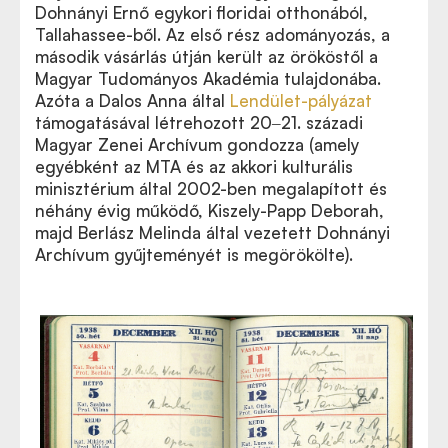
Dohnányi Ernő egykori floridai otthonából,
Tallahassee-ből. Az első rész adományozás, a
második vásárlás útján került az örököstől a
Magyar Tudományos Akadémia tulajdonába.
Azóta a Dalos Anna által
Lendület-pályázat
támogatásával létrehozott 20‒21. századi
Magyar Zenei Archívum gondozza (amely
egyébként az MTA és az akkori kulturális
minisztérium által 2002-ben megalapított és
néhány évig működő, Kiszely-Papp Deborah,
majd Berlász Melinda által vezetett Dohnányi
Archívum gyűjteményét is megörökölte).