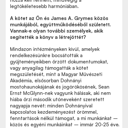
legtökéletesebb harmóniában.
A kötet az Ön és James A. Grymes közös
munkájából, együttműködéséből született.
Vannak-e olyan további személyek, akik
segítették a könyv a létrejöttét?
Mindazon intézményeken kívül, amelyek
rendelkezésünkre bocsátották a
gyűjteményeikben őrzött dokumentumokat,
vagy anyagilag támogatták a kötet
megszületését, mint a Magyar Művészeti
Akadémia, elsősorban Dohnányi
mostohaunokájának és jogörökösének, Sean
Ernst McGlynn-nek vagyunk hálásak, aki nem
hiába őrzi második utóneveként szeretett
nagyapja nevét: minden Dohnányival
kapcsolatos kezdeményezést örömmel,
fenntartások nélkül támogat, a mi munkánkat –
közös és egyéni munkáinkat – immár 20-25 éve.