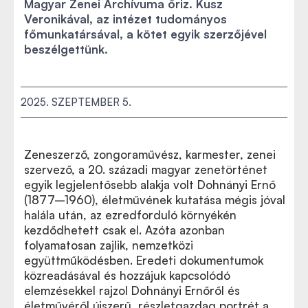
Magyar Zenei Archívuma őriz. Kusz
Veronikával, az intézet tudományos
főmunkatársával, a kötet egyik szerzőjével
beszélgettünk.
2025. SZEPTEMBER 5.
Zeneszerző, zongoraművész, karmester, zenei
szervező, a 20. századi magyar zenetörténet
egyik legjelentősebb alakja volt Dohnányi Ernő
(1877–1960), életművének kutatása mégis jóval
halála után, az ezredforduló környékén
kezdődhetett csak el. Azóta azonban
folyamatosan zajlik, nemzetközi
együttműködésben. Eredeti dokumentumok
közreadásával és hozzájuk kapcsolódó
elemzésekkel rajzol Dohnányi Ernőről és
életművéről újszerű, részletgazdag portrét a