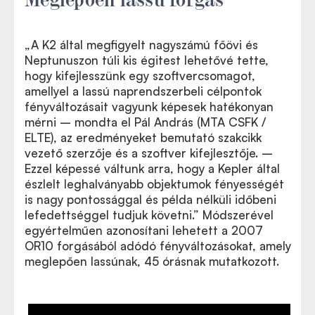
„A K2 által megfigyelt nagyszámú főövi és
Neptunuszon túli kis égitest lehetővé tette,
hogy kifejlesszünk egy szoftvercsomagot,
amellyel a lassú naprendszerbeli célpontok
fényváltozásait vagyunk képesek hatékonyan
mérni – mondta el Pál András (MTA CSFK /
ELTE), az eredményeket bemutató szakcikk
vezető szerzője és a szoftver kifejlesztője. –
Ezzel képessé váltunk arra, hogy a Kepler által
észlelt leghalványabb objektumok fényességét
is nagy pontossággal és példa nélküli időbeni
lefedettséggel tudjuk követni.” Módszerével
egyértelműen azonosítani lehetett a 2007
OR10 forgásából adódó fényváltozásokat, amely
meglepően lassúnak, 45 órásnak mutatkozott.