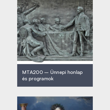
MTA200 – Ünnepi honlap
és programok