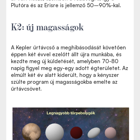
Plutóra és az Erisre is jellemző 50–90%-kal.
K2: új magasságok
A Kepler űrtávcső a meghibásodását követően
éppen két évvel ezelőtt állt újra munkába, és
kezdte meg új küldetését, amelyben 70-80
napig figyel meg egy-egy adott égterületet. Az
elmúlt két év alatt kiderült, hogy a kényszer
szülte program új magasságokba emelte az
űrtávcsövet.