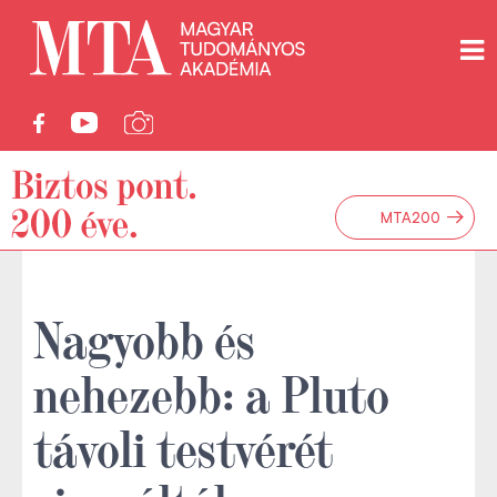
→
MTA200
Nagyobb és
nehezebb: a Pluto
távoli testvérét