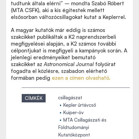
tudtunk általa elérni” – mondta Szabó Róbert
(MTA CSFK), aki a kis égitestek mellett
elsősorban változócsillagokat kutat a Keplerrel.
A magyar kutatók már eddig is számos
szakcikket publikáltak a K2 naprendszerbeli
megfigyelései alapján, a K2 számos további
célpontjukat is megfigyeli a kampányok során. A
jelenlegi eredményeiket bemutató
szakcikket
az
Astronomical Journal
folyóirat
Ide kattintva letöltheti az eredeti publikációt.
fogadta el közlésre, szabadon elérhető
formában pedig
ezen a címen olvasható.
csillagászat
CÍMKÉK
Kepler űrtávcső
Kuiper-öv
MTA Csillagászati és
Földtudományi
Kutatóközpont