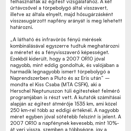
felhasználták az égitest vizsgálatához. A két
űrtávcsővel a törpebolygó által visszavert,
illetve az általa elnyelt, majd hősugárzásként
visszasugárzott napfény arányát is meg lehetett
határozni.
„A látható és infravörös fényű mérések
kombinálásával egyszerre tudtuk meghatározni
a méretet és a fényvisszaverő képességet.
Ezekből kiderült, hogy a 2007 OR10 jóval
nagyobb, mint eddig gondoltuk, és valójában a
harmadik legnagyobb ismert törpebolygó a
Naprendszerben a Pluto és az Eris után” –
mondta el Kiss Csaba (MTA CSFK), aki a
Herschel Neptunuszon túli égitesteket felmérő
programjában is részt vett. A kutatók számításai
alapján az égitest átmérője 1535 km, ami közel
250 km-rel több az eddigi értéknél. A nagyobb
méret egyben jóval sötétebb felszínt is jelent. A
2007 OR10 a napfénynek kevesebb, mint 10%-
át veri vissza, szemben a többségre, így a