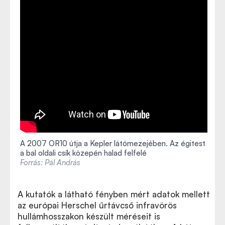
A 2007 OR10 útja a Kepler látómezejében. Az égitest
a bal oldali csík közepén halad felfelé
Forrás: Pál András
A kutatók a látható fényben mért adatok mellett
az európai Herschel űrtávcső infravörös
hullámhosszakon készült méréseit is