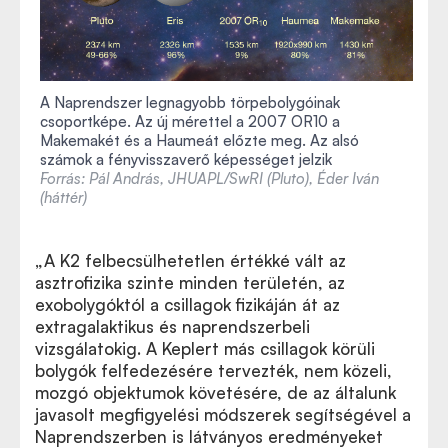
A Naprendszer legnagyobb törpebolygóinak
csoportképe. Az új mérettel a 2007 OR10 a
Makemakét és a Haumeát előzte meg. Az alsó
számok a fényvisszaverő képességet jelzik
Forrás: Pál András, JHUAPL/SwRI (Pluto), Éder Iván
(háttér)
„A K2 felbecsülhetetlen értékké vált az
asztrofizika szinte minden területén, az
exobolygóktól a csillagok fizikáján át az
extragalaktikus és naprendszerbeli
vizsgálatokig. A Keplert más csillagok körüli
bolygók felfedezésére tervezték, nem közeli,
mozgó objektumok követésére, de az általunk
javasolt megfigyelési módszerek segítségével a
Naprendszerben is látványos eredményeket