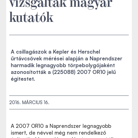
vizsgálták magyar
kutatók
A csillagászok a Kepler és Herschel
űrtávcsövek mérései alapján a Naprendszer
harmadik legnagyobb törpebolygójaként
azonosították a (225088) 2007 OR10 jelű
égitestet.
2016. MÁRCIUS 16.
A 2007 OR10 a Naprendszer legnagyobb
ismert, de névvel még nem rendelkező