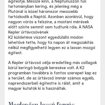
égitestje. Messze kinn, a Neptunuszon túli
tartományban kering, és jelenleg még a
Plutónál is közel háromszor messzebb
tartózkodik a Naptól. Azonban azonkívül, hogy
nagyon vörös a felszíne, a mostani mérések
előtt szinte semmit sem tudtunk róla. A NASA
Kepler űrtávcsövének
K2 küldetése
viszont egyedülálló módon
A NASA hivatalos honlapja a Kepler űrtávcső
lehetővé tette, hogy tíz napon át megszakítás
kiterjesztett küldetéséről (K2)
nélkül megfigyelhető legyen ez a lassan mozgó
égitest.
A Kepler űrtávcső célja eredetileg más csillagok
körül keringő bolygók keresése volt. A K2
programban továbbra is fontos szerepet kap ez
a terület, de az űrtávcső immár számos egyéb,
naprendszerbeli égitestre is rálát, amit a
magyar kutatók ki is használtak.
Meglepően lassú forgás