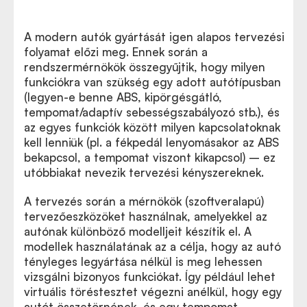
A modern autók gyártását igen alapos tervezési
folyamat előzi meg. Ennek során a
rendszermérnökök összegyűjtik, hogy milyen
funkciókra van szükség egy adott autótípusban
(legyen-e benne ABS, kipörgésgátló,
tempomat/adaptív sebességszabályozó stb.), és
az egyes funkciók között milyen kapcsolatoknak
kell lenniük (pl. a fékpedál lenyomásakor az ABS
bekapcsol, a tempomat viszont kikapcsol) – ez
utóbbiakat nevezik tervezési kényszereknek.
A tervezés során a mérnökök (szoftveralapú)
tervezőeszközöket használnak, amelyekkel az
autónak különböző modelljeit készítik el. A
modellek használatának az a célja, hogy az autó
tényleges legyártása nélkül is meg lehessen
vizsgálni bizonyos funkciókat. Így például lehet
virtuális töréstesztet végezni anélkül, hogy egy
autót összetörnének, és egy tempomat