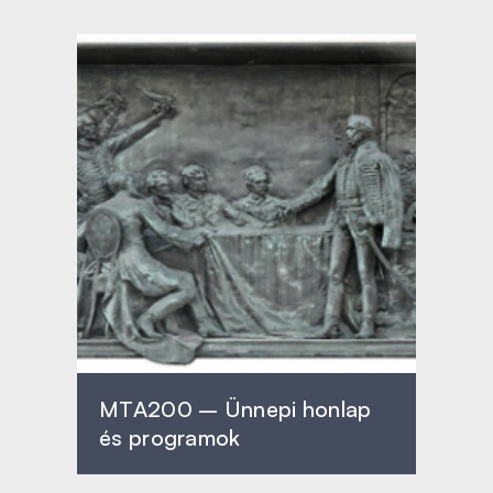
MTA200 – Ünnepi honlap
és programok