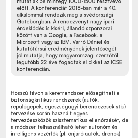
mutatják be mintegy 1000-1500 résztvevő
előtt. A konferenciát 2018-ban már a 40.
alkalommal rendezik meg a svédországi
Göteborgban. A rendezvényt nagy ipari
érdeklődés is kíséri, állandó szponzorai
között van a Google, a Facebook, a
Microsoft vagy az IBM. Varró Dániel és
kutatótársai eredményének jelentőségét
jól mutatja, hogy magyarországi szerzőtől
legutóbb 22 éve fogadtak el cikket az ICSE
konferencián.
Hosszú távon a keretrendszer elősegítheti a
biztonságkritikus rendszerek (autók,
repülőgépek, egészségügyi berendezések stb.)
tervezése során használt egyes
tervezőeszközök szisztematikus ellenőrzését, de
a módszer felhasználható lehet autonóm és
intelligens vezérlők (pl. önjáró autók, drónok)