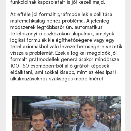
funkcióinak kapcsolatait is jól kezeli majd.
Az efféle jól formált gráfmodellek előállítása
matematikailag nehéz probléma. A jelenlegi
módszerek legtöbbször ún. automatikus
tételbizonyító eszközökön alapulnak, amelyek
logikai formulák kielégíthetőségére vagy egy
tétel axiómákból való levezethetőségére vezetik
vissza a problémát. Ezek a logikai megoldók jól
formált gráfmodellek generálásakor mindössze
100-150 csomópontból álló gráfot képesek
előállítani, ami sokkal kisebb, mint az éles ipari
alkalmazásokhoz szükséges modellméret.