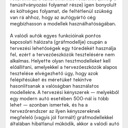
tanúsítványozási folyamat része) igen bonyolult
és költséges folyamat, de feltétlenül szükség
van rá ahhoz, hogy az autógyártó cég
megbízhasson a modellek használhatóságában.
A valódi autók egyes funkcióinak pontos
kapcsolati hálózata (gráfmodellje) csupán a
tervezési lehetőségek egy töredékét használja
fel, ezért a tervezőeszközök tesztelésére nem
alkalmas. Helyette olyan tesztmodelleket kell
előállítani, amelyekkel a tervezőeszközök alapos
tesztelése elvégezhető úgy, hogy azok
felépítésüket és méretüket tekintve
hasonlítsanak a valóságban használatos
modellekre. A tervezési kényszerek – melyekből
egy modern autó esetében 500-nál is több
lehet – azonban ismertek, és ha a
tervezőrendszer az ilyen kényszereknek
megfelelő (vagyis jól formált) gráfmodellekkel
általában hibátlanul működik, akkor a valódi autó