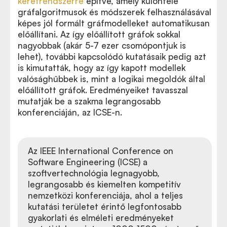
keretrendszerre
építve, amely különféle
gráfalgoritmusok és módszerek felhasználásával
képes jól formált gráfmodelleket automatikusan
előállítani. Az így előállított gráfok sokkal
nagyobbak (akár 5-7 ezer csomópontjuk is
lehet), további kapcsolódó kutatásaik pedig azt
is kimutatták, hogy az így kapott modellek
valósághűbbek is, mint a logikai megoldók által
előállított gráfok. Eredményeiket tavasszal
mutatják be a szakma legrangosabb
konferenciáján, az ICSE-n.
Az IEEE International Conference on
Software Engineering (ICSE) a
szoftvertechnológia legnagyobb,
legrangosabb és kiemelten kompetitív
nemzetközi konferenciája, ahol a teljes
kutatási területet érintő legfontosabb
gyakorlati és elméleti eredményeket