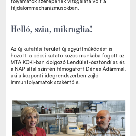
folyamatok szerepének vizsgálata volt a
fájdalommechanizmusokban.
Helló, szia, mikroglia!
Az új kutatási terület új együttműködést is
hozott: a pécsi kutató közös munkába fogott az
MTA KOKI-ban dolgozó Lendület-ösztöndíjas és
a NAP által szintén támogatott Dénes Ádámmal,
aki a központi idegrendszerben zajló
immunfolyamatok szakértője.