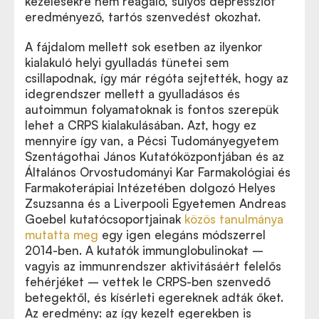
kezelésekre nem reagáló, súlyos depressziót
eredményező, tartós szenvedést okozhat.
A fájdalom mellett sok esetben az ilyenkor
kialakuló helyi gyulladás tünetei sem
csillapodnak, így már régóta sejtették, hogy az
idegrendszer mellett a gyulladásos és
autoimmun folyamatoknak is fontos szerepük
lehet a CRPS kialakulásában. Azt, hogy ez
mennyire így van, a Pécsi Tudományegyetem
Szentágothai János Kutatóközpontjában és az
Általános Orvostudományi Kar Farmakológiai és
Farmakoterápiai Intézetében dolgozó Helyes
Zsuzsanna és a Liverpooli Egyetemen Andreas
Goebel kutatócsoportjainak
közös tanulmánya
mutatta meg
egy igen elegáns módszerrel
2014-ben. A kutatók immunglobulinokat –
vagyis az immunrendszer aktivitásáért felelős
fehérjéket – vettek le CRPS-ben szenvedő
betegektől, és kísérleti egereknek adták őket.
Az eredmény: az így kezelt egerekben is