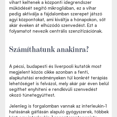
vihart keltenek a központi idegrendszer
működését segítő mikrogliában, ez a vihar
pedig aktiválja a fájdalomban szerepet játszó
agyi központokat, ami kiváltja a hónapokon, sőt
akár éveken át elhúzódó szenvedést. Ezt a
folyamatot nevezik centrális szenzitizációnak.
Számíthatunk anakinra?
A pécsi, budapesti és liverpooli kutatók most
megjelent közös cikke azonban a fenti,
alapkutatási eredményeken túl konkrét terápiás
lehetőséget is felvázol, mely akár pár éven belül
segíthet enyhíteni e rendkívüli szenvedést
okozó tünetegyüttest.
Jelenleg is forgalomban vannak az interleukin-1
hatásának gátlásán alapuló gyógyszerek, többek