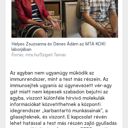
Helyes Zsuzsanna és Dénes Ádám az MTA KOKI
laborjában
Forrás: mta.hu/Szigeti Tamás
Az agyban nem ugyanúgy működik az
immunrendszer, mint a test más részein. Az
immunsejtek ugyanis az úgynevezett vér-agy
gát miatt nem képesek szabadon bejutni az
agyba, viszont különféle hírvivő molekulák
információkat közvetíthetnek a központi
idegrendszer „karbantartó munkásainak”, a
gliasejteknek, és viszont. E kapcsolat révén
lehet hatással a test más részén zajló gyulladás