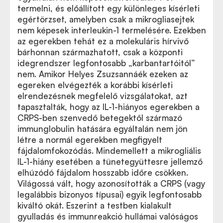
termelni, és előállított egy különleges kísérleti
egértörzset, amelyben csak a mikrogliasejtek
nem képesek interleukin-1 termelésére. Ezekben
az egerekben tehát ez a molekuláris hírvivő
bárhonnan származhatott, csak a központi
idegrendszer legfontosabb „karbantartóitól”
nem. Amikor Helyes Zsuzsannáék ezeken az
egereken elvégezték a korábbi kísérleti
elrendezésnek megfelelő vizsgálatokat, azt
tapasztalták, hogy az IL-1-hiányos egerekben a
CRPS-ben szenvedő betegektől származó
immunglobulin hatására egyáltalán nem jön
létre a normál egerekben megfigyelt
fájdalomfokozódás. Mindemellett a mikrogliális
IL-1-hiány esetében a tünetegyüttesre jellemző
elhúzódó fájdalom hosszabb időre csökken.
Világossá vált, hogy azonosították a CRPS (vagy
legalábbis bizonyos típusai) egyik legfontosabb
kiváltó okát. Eszerint a testben kialakult
gyulladás és immunreakció hullámai valóságos