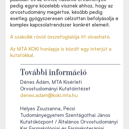
pedig egyre közelebb visznek ahhoz, hogy az
orvostudomány megértse, később pedig
esetleg gyógyszeresen célzottan befolyásolja e
komplex kapcsolatrendszer konkrét elemeit.
A szakcikk rövid összefoglalója itt olvasható.
Az MTA KOKI honlapja is közölt egy interjút a
kutatókkal.
További információ
Dénes Ádám, MTA Kísérleti
Orvostudományi Kutatóintézet
denes.adam@koki.mta.hu
Helyes Zsuzsanna, Pécsi
Tudományegyetem Szentágothai János
Kutatóközpont / Általános Orvostudományi
Kar Farmakológiai és Farmakoterápiai