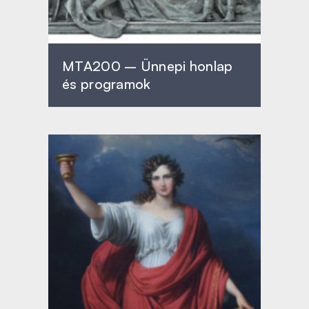
MTA200 – Ünnepi honlap
és programok