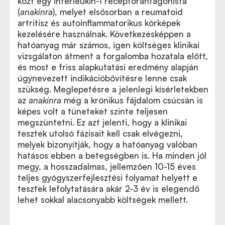
közt egy interleukin-1 receptorantagonista
(
anakinra
), melyet elsősorban a reumatoid
artritisz és autoinflammatorikus kórképek
kezelésére használnak. Következésképpen a
hatóanyag már számos, igen költséges klinikai
vizsgálaton átment a forgalomba hozatala előtt,
és most e friss alapkutatási eredmény alapján
úgynevezett indikációbővítésre lenne csak
szükség. Meglepetésre a jelenlegi kísérletekben
az
anakinra
még a krónikus fájdalom csúcsán is
képes volt a tüneteket szinte teljesen
megszüntetni. Ez azt jelenti, hogy a klinikai
tesztek utolsó fázisait kell csak elvégezni,
melyek bizonyítják, hogy a hatóanyag valóban
hatásos ebben a betegségben is. Ha minden jól
megy, a hosszadalmas, jellemzően 10-15 éves
teljes gyógyszerfejlesztési folyamat helyett e
tesztek lefolytatására akár 2-3 év is elegendő
lehet sokkal alacsonyabb költségek mellett.