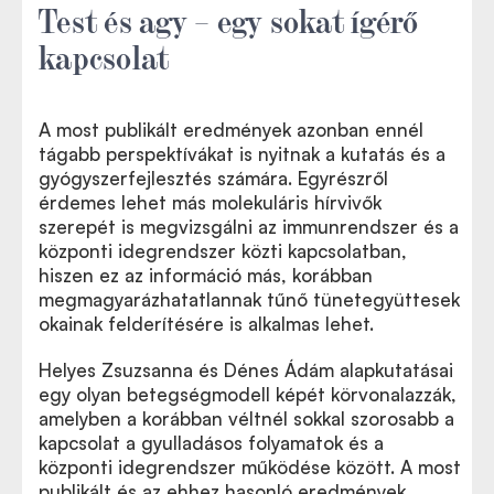
Test és agy – egy sokat ígérő
kapcsolat
A most publikált eredmények azonban ennél
tágabb perspektívákat is nyitnak a kutatás és a
gyógyszerfejlesztés számára. Egyrészről
érdemes lehet más molekuláris hírvivők
szerepét is megvizsgálni az immunrendszer és a
központi idegrendszer közti kapcsolatban,
hiszen ez az információ más, korábban
megmagyarázhatatlannak tűnő tünetegyüttesek
okainak felderítésére is alkalmas lehet.
Helyes Zsuzsanna és Dénes Ádám alapkutatásai
egy olyan betegségmodell képét körvonalazzák,
amelyben a korábban véltnél sokkal szorosabb a
kapcsolat a gyulladásos folyamatok és a
központi idegrendszer működése között. A most
publikált és az ehhez hasonló eredmények