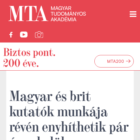
→
MTA200
Magyar és brit
kutatók munkája
révén enyhíthetik pár