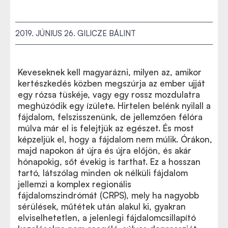
2019. JÚNIUS 26.
GILICZE BÁLINT
Keveseknek kell magyarázni, milyen az, amikor
kertészkedés közben megszúrja az ember ujját
egy rózsa tüskéje, vagy egy rossz mozdulatra
meghúzódik egy ízülete. Hirtelen belénk nyilall a
fájdalom, felszisszenünk, de jellemzően félóra
múlva már el is felejtjük az egészet. És most
képzeljük el, hogy a fájdalom nem múlik. Órákon,
majd napokon át újra és újra előjön, és akár
hónapokig, sőt évekig is tarthat. Ez a hosszan
tartó, látszólag minden ok nélküli fájdalom
jellemzi a komplex regionális
fájdalomszindrómát (CRPS), mely ha nagyobb
sérülések, műtétek után alakul ki, gyakran
elviselhetetlen, a jelenlegi fájdalomcsillapító