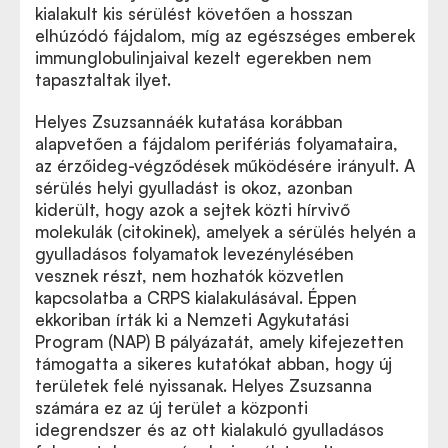
kialakult kis sérülést követően a hosszan
elhúzódó fájdalom, míg az egészséges emberek
immunglobulinjaival kezelt egerekben nem
tapasztaltak ilyet.
Helyes Zsuzsannáék kutatása korábban
alapvetően a fájdalom perifériás folyamataira,
az érzőideg-végződések működésére irányult. A
sérülés helyi gyulladást is okoz, azonban
kiderült, hogy azok a sejtek közti hírvivő
molekulák (citokinek), amelyek a sérülés helyén a
gyulladásos folyamatok levezénylésében
vesznek részt, nem hozhatók közvetlen
kapcsolatba a CRPS kialakulásával. Éppen
ekkoriban írták ki a Nemzeti Agykutatási
Program (NAP) B pályázatát, amely kifejezetten
támogatta a sikeres kutatókat abban, hogy új
területek felé nyissanak. Helyes Zsuzsanna
számára ez az új terület a központi
idegrendszer és az ott kialakuló gyulladásos