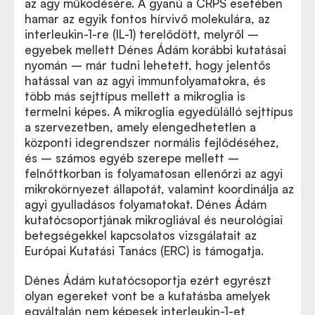
az agy működésére. A gyanú a CRPS esetében
hamar az egyik fontos hírvivő molekulára, az
interleukin-1-re (IL-1) terelődött, melyről –
egyebek mellett Dénes Ádám korábbi kutatásai
nyomán – már tudni lehetett, hogy jelentős
hatással van az agyi immunfolyamatokra, és
több más sejttípus mellett a mikroglia is
termelni képes. A mikroglia egyedülálló sejttípus
a szervezetben, amely elengedhetetlen a
központi idegrendszer normális fejlődéséhez,
és – számos egyéb szerepe mellett –
felnőttkorban is folyamatosan ellenőrzi az agyi
mikrokörnyezet állapotát, valamint koordinálja az
agyi gyulladásos folyamatokat. Dénes Ádám
kutatócsoportjának mikrogliával és neurológiai
betegségekkel kapcsolatos vizsgálatait az
Európai Kutatási Tanács (ERC) is támogatja.
Dénes Ádám kutatócsoportja ezért egyrészt
olyan egereket vont be a kutatásba amelyek
egyáltalán nem képesek interleukin-1-et