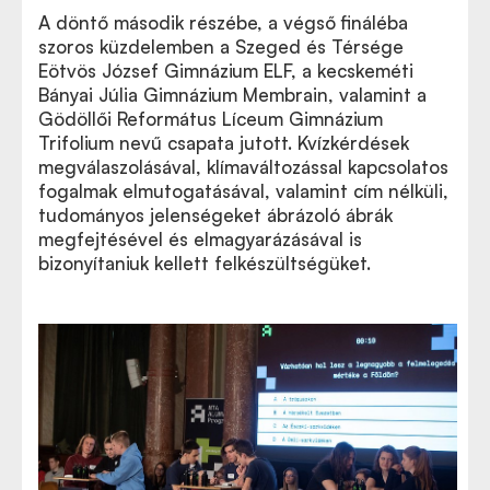
A döntő második részébe, a végső fináléba
szoros küzdelemben a Szeged és Térsége
Eötvös József Gimnázium ELF, a kecskeméti
Bányai Júlia Gimnázium Membrain, valamint a
Gödöllői Református Líceum Gimnázium
Trifolium nevű csapata jutott. Kvízkérdések
megválaszolásával, klímaváltozással kapcsolatos
fogalmak elmutogatásával, valamint cím nélküli,
tudományos jelenségeket ábrázoló ábrák
megfejtésével és elmagyarázásával is
bizonyítaniuk kellett felkészültségüket.