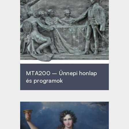
MTA200 – Ünnepi honlap
és programok