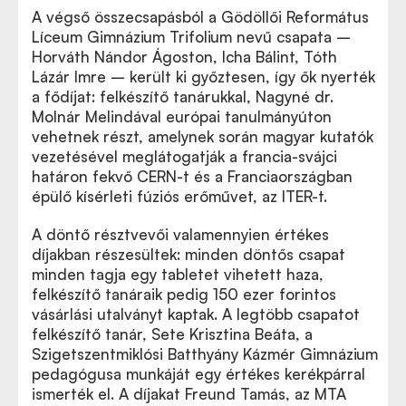
A végső összecsapásból a Gödöllői Református
Líceum Gimnázium Trifolium nevű csapata –
Horváth Nándor Ágoston, Icha Bálint, Tóth
Lázár Imre – került ki győztesen, így ők nyerték
a fődíjat: felkészítő tanárukkal, Nagyné dr.
Molnár Melindával európai tanulmányúton
vehetnek részt, amelynek során magyar kutatók
vezetésével meglátogatják a francia-svájci
határon fekvő CERN-t és a Franciaországban
épülő kísérleti fúziós erőművet, az ITER-t.
A döntő résztvevői valamennyien értékes
díjakban részesültek: minden döntős csapat
minden tagja egy tabletet vihetett haza,
felkészítő tanáraik pedig 150 ezer forintos
vásárlási utalványt kaptak. A legtöbb csapatot
felkészítő tanár, Sete Krisztina Beáta, a
Szigetszentmiklósi Batthyány Kázmér Gimnázium
pedagógusa munkáját egy értékes kerékpárral
ismerték el. A díjakat Freund Tamás, az MTA