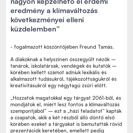
nagyon képzelhető el érdemi
eredmény a klímaváltozás
következményei elleni
küzdelemben
”
- fogalmazott köszöntőjében Freund Tamás.
A diákoknak a helyszínen összegyűlt nézők –
tanárok, iskolatársak, vendégek és kutatók –
körében kellett számot adniuk lexikális és
alkalmazott tudásukról, tájékozottságukról és
kreativitásukról egy négytagú zsűri előtt.
„
Hozzatok magatokkal egy tárgyat 2061-ből, és
mondjátok el, miért lesz fontos a klímaváltozás
szempontjából
”
– ezt a „házi feladatot” kapták
a csapatok, akik a két részből álló döntő első
körében ezeket a tárgyakat is bemutatták rövid
prezentációk keretében, emellett pedig