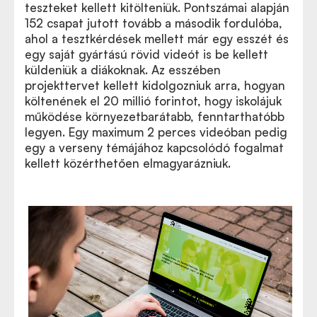
teszteket kellett kitölteniük. Pontszámai alapján
152 csapat jutott tovább a második fordulóba,
ahol a tesztkérdések mellett már egy esszét és
egy saját gyártású rövid videót is be kellett
küldeniük a diákoknak. Az esszében
projekttervet kellett kidolgozniuk arra, hogyan
költenének el 20 millió forintot, hogy iskolájuk
működése környezetbarátabb, fenntarthatóbb
legyen. Egy maximum 2 perces videóban pedig
egy a verseny témájához kapcsolódó fogalmat
kellett közérthetően elmagyarázniuk.