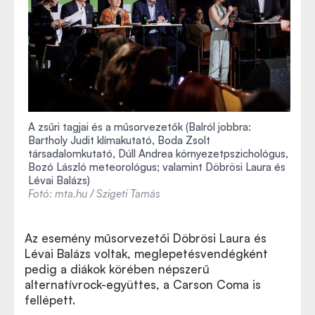
A zsűri tagjai és a műsorvezetők (Balról jobbra:
Bartholy Judit klímakutató, Boda Zsolt
társadalomkutató, Dúll Andrea környezetpszichológus,
Bozó László meteorológus; valamint Döbrösi Laura és
Lévai Balázs)
Fotó: mta.hu / Szigeti Tamás
Az esemény műsorvezetői Döbrösi Laura és
Lévai Balázs voltak, meglepetésvendégként
pedig a diákok körében népszerű
alternatívrock-együttes, a Carson Coma is
fellépett.