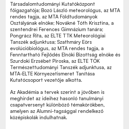
Társadalomtudományi Kutatóközpont
főigazgatója; Bozó László meteorológus, az MTA
rendes tagja, az MTA Földtudományok
Osztályának elnöke; Novákné Tóth Krisztina, a
szentendrei Ferences Gimnázium tanára;
Pongrácz Rita, az ELTE TTK Meteorológiai
Tanszék adjunktusa; Szathmáry Eörs
evolúcióbiológus, az MTA rendes tagja, a
Fenntartható Fejlődés Elnöki Bizottság elnöke és
Szurdoki Erzsébet Piroska, az ELTE TÓK
Természettudományi Tanszék adjunktusa, az
MTA-ELTE Környezetismeret Tanítása
Kutatócsoport vezetője alkotta.
Az Akadémia a tervek szerint a jövőben is
meghirdet az ideihez hasonló tanulmányi
csapatversenyt különböző témakörökben,
amelyen az Alumni-tagsággal rendelkező
középiskolák indulhatnak.