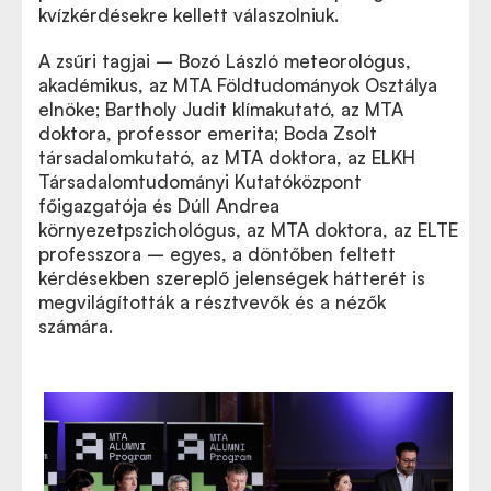
kvízkérdésekre kellett válaszolniuk.
A zsűri tagjai – Bozó László meteorológus,
akadémikus, az MTA Földtudományok Osztálya
elnöke; Bartholy Judit klímakutató, az MTA
doktora, professor emerita; Boda Zsolt
társadalomkutató, az MTA doktora, az ELKH
Társadalomtudományi Kutatóközpont
főigazgatója és Dúll Andrea
környezetpszichológus, az MTA doktora, az ELTE
professzora – egyes, a döntőben feltett
kérdésekben szereplő jelenségek hátterét is
megvilágították a résztvevők és a nézők
számára.