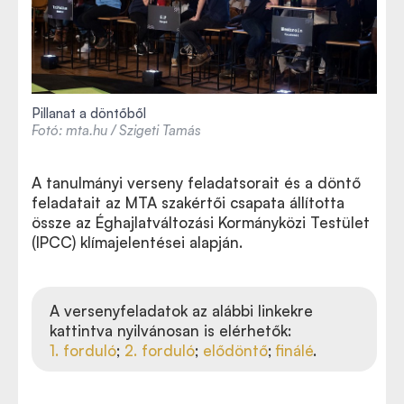
Pillanat a döntőből
Fotó: mta.hu / Szigeti Tamás
A tanulmányi verseny feladatsorait és a döntő
feladatait az MTA szakértői csapata állította
össze az Éghajlatváltozási Kormányközi Testület
(IPCC) klímajelentései alapján.
A versenyfeladatok az alábbi linkekre
kattintva nyilvánosan is elérhetők:
1. forduló
;
2. forduló
;
elődöntő
;
finálé
.