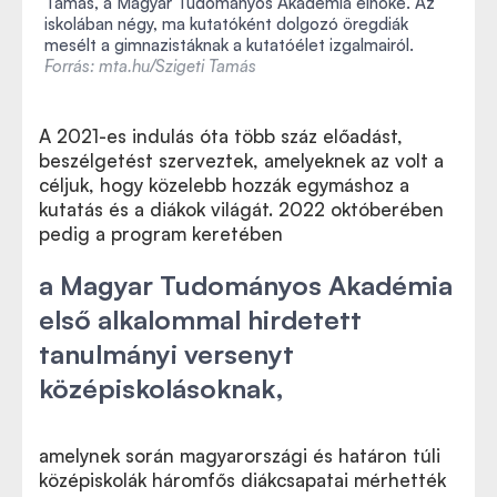
Tamás, a Magyar Tudományos Akadémia elnöke. Az
iskolában
négy, ma kutatóként dolgozó öregdiák
mesélt a gimnazistáknak a kutatóélet izgalmairól.
Forrás: mta.hu/Szigeti Tamás
A 2021-es indulás óta több száz előadást,
beszélgetést szerveztek, amelyeknek az volt a
céljuk, hogy közelebb hozzák egymáshoz a
kutatás és a diákok világát. 2022 októberében
pedig a program keretében
a Magyar Tudományos Akadémia
első alkalommal hirdetett
tanulmányi versenyt
középiskolásoknak,
amelynek során magyarországi és határon túli
középiskolák háromfős diákcsapatai mérhették