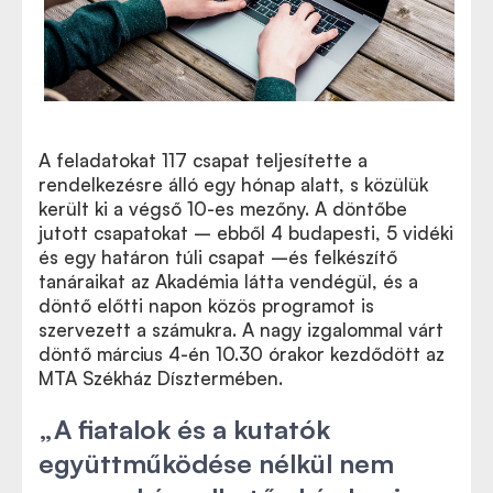
A feladatokat 117 csapat teljesítette a
rendelkezésre álló egy hónap alatt, s közülük
került ki a végső 10-es mezőny. A döntőbe
jutott csapatokat – ebből 4 budapesti, 5 vidéki
és egy határon túli csapat –és felkészítő
tanáraikat az Akadémia látta vendégül, és a
döntő előtti napon közös programot is
szervezett a számukra. A nagy izgalommal várt
döntő március 4-én 10.30 órakor kezdődött az
MTA Székház Dísztermében.
„
A fiatalok és a kutatók
együttműködése nélkül nem