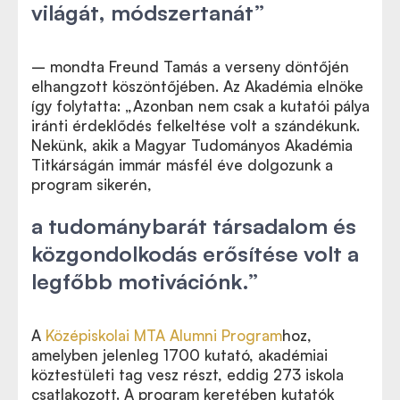
világát, módszertanát”
– mondta Freund Tamás a verseny döntőjén
elhangzott köszöntőjében. Az Akadémia elnöke
így folytatta: „Azonban nem csak a kutatói pálya
iránti érdeklődés felkeltése volt a szándékunk.
Nekünk, akik a Magyar Tudományos Akadémia
Titkárságán immár másfél éve dolgozunk a
program sikerén,
a tudománybarát társadalom és
közgondolkodás erősítése volt a
legfőbb motivációnk.”
A
Középiskolai MTA Alumni Program
hoz,
amelyben jelenleg 1700 kutató, akadémiai
köztestületi tag vesz részt, eddig 273 iskola
csatlakozott. A program keretében kutatók