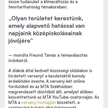
össze tudásukat a klímaváltozás és a
fenntarthatóság témakörében.
„
Olyan területet kerestünk,
amely alapvető hatással van
napjaink középiskolásainak
jövőjére
”
– mondta Freund Tamás a témaválasztás
indokairól.
A diákok által kedvelt közösségi oldalakon is
hirdetett versenyt a kezdetektől komoly
érdeklődés övezte. A verseny két online
fordulóból és az MTA Székházban
megrendezett döntőből állt, amelyet élőben
közvetítettünk az MTA YouTube-csatornáján. Az
MTA a
verseny honlapján
közzétett, a
szakterület kutatói által kidolgozott,