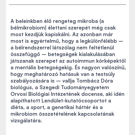
A beleinkben élő rengeteg mikroba (a
bélmikrobiom) élettani szerepét még csak
most kezdjük kapiskálni. Az azonban már
most is egyértelmű, hogy a legkülönfélébb –
a bélrendszerrel látszólag nem feltétlenül
összefüggő – betegségek kialakulásában
játszanak szerepet az autoimmun kórképektől
a mentális betegségekig. És nagyon valószínű,
hogy meghatározó hatásuk van a testsúly
szabályozására is – vallja Tombácz Dóra
biológus, a Szegedi Tudományegyetem
Orvosi Biológiai Intézetének docense, aki idén
alapíthatott Lendület-kutatócsoportot a
diéta, a sport, a genetikai háttér és a
mikrobiom összetételének kapcsolatának
vizsgálatára.