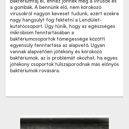
baktériumfaj él, ehhez jönnek még a vírusok és
a gombák. A bennünk élő, nem kórokozó
vírusokról nagyon keveset tudunk, ezért ezekre
nagy hangsúlyt fog fektetni a Lendület-
kutatócsoport. Úgy tűnik, hogy az egészséges
mikrobiom fenntartásában a
baktériumcsoportok tömegessége közötti
egyensúly fenntartása az alapvető. Ugyan
vannak alapvetően jótékony és kórokozó
baktériumok, az is problémát okozhat, ha egyes
jótékony csoportok túlszaporodnak más előnyös
baktériumok rovására.