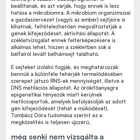
beállítanak, és azt várják, hogy ennek is lesz
hatása a mikrobiomra. A mikrobiom organizmusai
a gazdaszervezet (vagyis az ember) sejtjeire is
kihatnak, feltételezhetően megváltoztatják a
gének kifejeződését, aktivitási állapotát. A
székletvizsgálat ennek feltérképezésére is
alkalmas lehet, hiszen a székletben sok a
bélfalról levált bélhámsejt található.
E sejteket izolálni fogják, és meghatározzák
bennük a különféle fehérjék termelődésében
szerepet játszó RNS-ek mennyiségét, illetve a
DNS metilációs állapotát. Az örökítőanyagra
epigenetikai tényezők miatt kerülnek
metilcsoportok, amelyek befolyásolják az adott
gén kifejeződését (tehát a működését).
Tombácz Dóra tudomása szerint ez a
megközelítés is teljesen újszerű,
még senki nem vizsgálta a