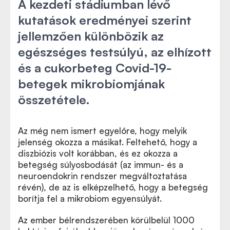
A kezdeti stádiumban lévő
kutatások eredményei szerint
jellemzően különbözik az
egészséges testsúlyú, az elhízott
és a cukorbeteg Covid-19-
betegek mikrobiomjának
összetétele.
Az még nem ismert egyelőre, hogy melyik
jelenség okozza a másikat. Feltehető, hogy a
diszbiózis volt korábban, és ez okozza a
betegség súlyosbodását (az immun- és a
neuroendokrin rendszer megváltoztatása
révén), de az is elképzelhető, hogy a betegség
borítja fel a mikrobiom egyensúlyát.
Az ember bélrendszerében körülbelül 1000