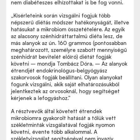
nem diabéteszes elhízottakat is be fog vonni.
„Kísérleteink során vizsgálni fogjuk több
népszerű diétás módszer hatékonyságát, illetve
hatásukat a mikrobiom összetételére. Az egyik
az alacsony szénhidráttartalmú diéta lesz, de
más alanyok az ún. 160 grammos (pontosabban
meghatározott, személyre szabott mennyiségű
szénhidrát bevitelét előíró) diétát fogják
követni – mondja Tombácz Dóra. – Az alanyok
étrendjét endokrinológus-belgyógyász
szakorvosok fogják beállítani. Olyan alanyokat
fogunk vizsgálni, akik saját elhatározásukból
jelentkeztek az orvosoknál, hogy segítséget
kérjenek a lefogyáshoz.”
A résztvevők által követett étrendek
mikrobiomra gyakorolt hatását a tőlük vett
székletminták vizsgálatával fogják nyomon
követni, évente több alkalommal. A
székletvizsgálat segítségével nem invazív