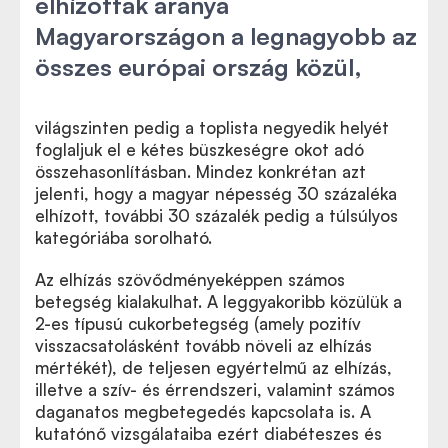
elhízottak aránya
Magyarországon a legnagyobb az
összes európai ország közül,
világszinten pedig a toplista negyedik helyét
foglaljuk el e kétes büszkeségre okot adó
összehasonlításban. Mindez konkrétan azt
jelenti, hogy a magyar népesség 30 százaléka
elhízott, további 30 százalék pedig a túlsúlyos
kategóriába sorolható.
Az elhízás szövődményeképpen számos
betegség kialakulhat. A leggyakoribb közülük a
2-es típusú cukorbetegség (amely pozitív
visszacsatolásként tovább növeli az elhízás
mértékét), de teljesen egyértelmű az elhízás,
illetve a szív- és érrendszeri, valamint számos
daganatos megbetegedés kapcsolata is. A
kutatónő vizsgálataiba ezért diabéteszes és