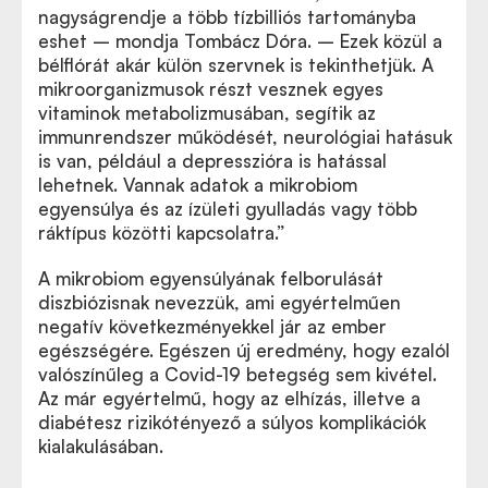
nagyságrendje a több tízbilliós tartományba
eshet – mondja Tombácz Dóra. – Ezek közül a
bélflórát akár külön szervnek is tekinthetjük. A
mikroorganizmusok részt vesznek egyes
vitaminok metabolizmusában, segítik az
immunrendszer működését, neurológiai hatásuk
is van, például a depresszióra is hatással
lehetnek. Vannak adatok a mikrobiom
egyensúlya és az ízületi gyulladás vagy több
ráktípus közötti kapcsolatra.”
A mikrobiom egyensúlyának felborulását
diszbiózisnak nevezzük, ami egyértelműen
negatív következményekkel jár az ember
egészségére. Egészen új eredmény, hogy ezalól
valószínűleg a Covid-19 betegség sem kivétel.
Az már egyértelmű, hogy az elhízás, illetve a
diabétesz rizikótényező a súlyos komplikációk
kialakulásában.