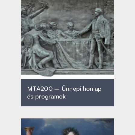
MTA200 – Ünnepi honlap
és programok