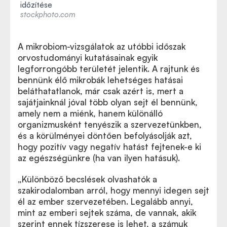
időzítése
stockphoto.com
A mikrobiom-vizsgálatok az utóbbi időszak
orvostudományi kutatásainak egyik
legforrongóbb területét jelentik. A rajtunk és
bennünk élő mikrobák lehetséges hatásai
beláthatatlanok, már csak azért is, mert a
sajátjainknál jóval több olyan sejt él bennünk,
amely nem a miénk, hanem különálló
organizmusként tenyészik a szervezetünkben,
és a körülményei döntően befolyásolják azt,
hogy pozitív vagy negatív hatást fejtenek-e ki
az egészségünkre (ha van ilyen hatásuk).
„Különböző becslések olvashatók a
szakirodalomban arról, hogy mennyi idegen sejt
él az ember szervezetében. Legalább annyi,
mint az emberi sejtek száma, de vannak, akik
szerint ennek tízszerese is lehet, a számuk