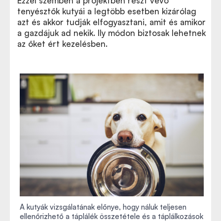
Ezzel szemben a projektben részt vevő
tenyésztők kutyái a legtöbb esetben kizárólag
azt és akkor tudják elfogyasztani, amit és amikor
a gazdájuk ad nekik. Ily módon biztosak lehetnek
az őket ért kezelésben.
A kutyák vizsgálatának előnye, hogy náluk teljesen
ellenőrizhető a táplálék összetétele és a táplálkozások