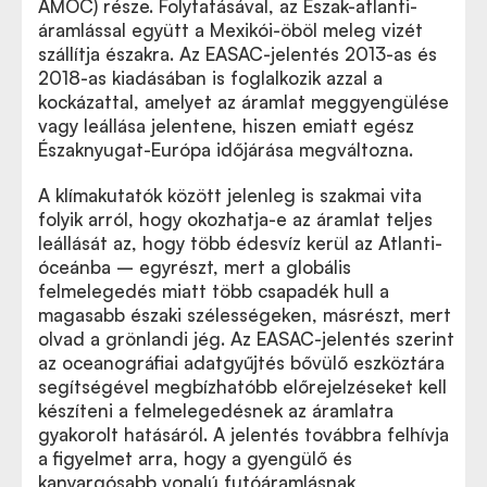
AMOC) része. Folytatásával, az Észak-atlanti-
áramlással együtt a Mexikói-öböl meleg vizét
szállítja északra. Az EASAC-jelentés 2013-as és
2018-as kiadásában is foglalkozik azzal a
kockázattal, amelyet az áramlat meggyengülése
vagy leállása jelentene, hiszen emiatt egész
Északnyugat-Európa időjárása megváltozna.
A klímakutatók között jelenleg is szakmai vita
folyik arról, hogy okozhatja-e az áramlat teljes
leállását az, hogy több édesvíz kerül az Atlanti-
óceánba – egyrészt, mert a globális
felmelegedés miatt több csapadék hull a
magasabb északi szélességeken, másrészt, mert
olvad a grönlandi jég. Az EASAC-jelentés szerint
az oceanográfiai adatgyűjtés bővülő eszköztára
segítségével megbízhatóbb előrejelzéseket kell
készíteni a felmelegedésnek az áramlatra
gyakorolt hatásáról. A jelentés továbbra felhívja
a figyelmet arra, hogy a gyengülő és
kanyargósabb vonalú futóáramlásnak