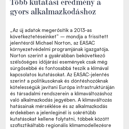
Több kutatási eredmény a
gyors alkalmazkodáshoz
„Az új adatok megerősítik a 2013-as
következtetéseinket” – mondja a frissített
jelentésről Michael Norton, az EASAC
környezetvédelmi programjának igazgatója.
Norton szerint a gyakrabban bekövetkező
szélsőséges időjárási események csak még
sürgősebbé és fontosabbá teszik a klímával
kapcsolatos kutatásokat. Az EASAC-jelentés
szerint a politikusoknak és döntéshozóknak
kötelességük javítani Európa infrastruktúráján
és társadalmi rendszerein a klímaváltozáshoz
való alkalmazkodás jegyében. A klímaváltozás
hatásainak mérséklése és az alkalmazkodás
érdekében a jelenleginél is sokrétűbb
kutatásokat kellene folytatni, többek között
szofisztikáltabb regionális klímamodellezésre