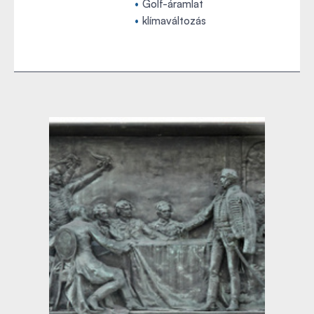
Golf-áramlat
klímaváltozás