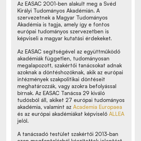
Az EASAC 2001-ben alakult meg a Svéd
Királyi Tudományos Akadémián. A
szervezetnek a Magyar Tudományos
Akadémia is tagja, amely így e fontos
európai tudományos szervezetben is
képviseli a magyar kutatási érdekeket.
Az EASAC segítségével az együttműködő
akadémiák független, tudományosan
megalapozott, szakértői tanácsokat adnak
azoknak a döntéshozóknak, akik az európai
intézmények szakpolitikai döntéseit
meghatározzák, vagy azokra befolyással
bírnak. Az EASAC Tanácsa 29 kiváló
tudósból áll, akiket 27 európai tudományos
akadémia, valamint az
Academia Europaea
és az európai akadémiákat képviselő
ALLEA
jelöl.
A tanácsadó testület szakértői 2013-ban
azon megfontolásból készítettek jelentést