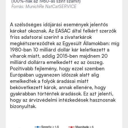
(100%-nak az 1980-as szint számít)
Forrás: MunichRe NatCatSERVICE
A szélsőséges időjárási események jelentős
károkat okoznak. Az EASAC által felkért szerzők
friss adatsorai szerint a zivatarkárok
megkétszereződtek az Egyesült Államokban: míg
1980-ban 10 milliárd dollár kár keletkezett a
viharok miatt, addig 2015-ben majdnem 20
milliárd dollárra emelkedett ez az összeg.
Pozitívabb fejlemény, hogy ezzel szemben
Európában ugyanezen időszak alatt alig
emelkedtek a folyók áradásai miatt
bekövetkezett károk, annak ellenére, hogy
gyakrabban történtek áradások. Ez azt jelenti,
hogy az árvízvédelmi intézkedések hasznosnak
bizonyultak.