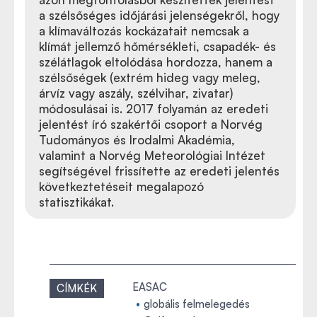
a szélsőséges időjárási jelenségekről, hogy
a klímaváltozás kockázatait nemcsak a
klímát jellemző hőmérsékleti, csapadék- és
szélátlagok eltolódása hordozza, hanem a
szélsőségek (extrém hideg vagy meleg,
árvíz vagy aszály, szélvihar, zivatar)
módosulásai is. 2017 folyamán az eredeti
jelentést író szakértői csoport a Norvég
Tudományos és Irodalmi Akadémia,
valamint a Norvég Meteorológiai Intézet
segítségével frissítette az eredeti jelentés
következtetéseit megalapozó
statisztikákat.
EASAC
CÍMKÉK
globális felmelegedés