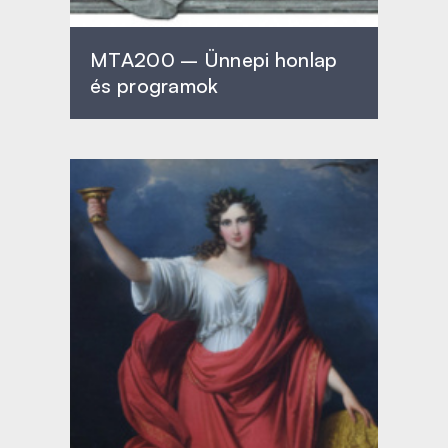
MTA200 – Ünnepi honlap
és programok