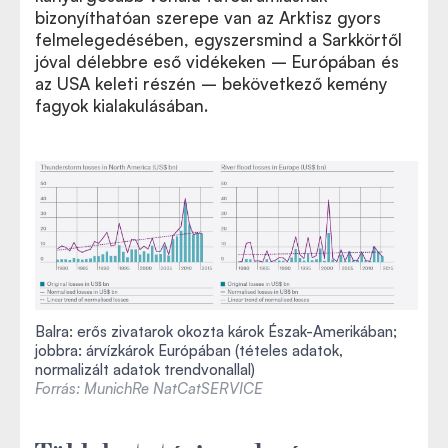
bizonyíthatóan szerepe van az Arktisz gyors
felmelegedésében, egyszersmind a Sarkkörtől
jóval délebbre eső vidékeken – Európában és
az USA keleti részén – bekövetkező kemény
fagyok kialakulásában.
Balra: erős zivatarok okozta károk Észak-Amerikában;
jobbra: árvízkárok Európában (tételes adatok,
normalizált adatok trendvonallal)
Forrás: MunichRe NatCatSERVICE