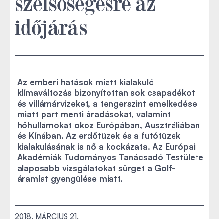
szélsőségesre az
időjárás
Az emberi hatások miatt kialakuló
klímaváltozás bizonyítottan sok csapadékot
és villámárvizeket, a tengerszint emelkedése
miatt part menti áradásokat, valamint
hőhullámokat okoz Európában, Ausztráliában
és Kínában. Az erdőtüzek és a futótüzek
kialakulásának is nő a kockázata. Az Európai
Akadémiák Tudományos Tanácsadó Testülete
alaposabb vizsgálatokat sürget a Golf-
áramlat gyengülése miatt.
2018. MÁRCIUS 21.