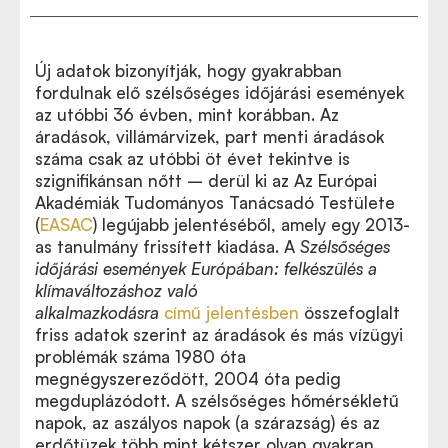
Új adatok bizonyítják, hogy gyakrabban
fordulnak elő szélsőséges időjárási események
az utóbbi 36 évben, mint korábban. Az
áradások, villámárvizek, part menti áradások
száma csak az utóbbi öt évet tekintve is
szignifikánsan nőtt – derül ki az Az Európai
Akadémiák Tudományos Tanácsadó Testülete
(
EASAC
) legújabb jelentéséből, amely egy 2013-
as tanulmány frissített kiadása. A
Szélsőséges
időjárási események Európában: felkészülés a
klímaváltozáshoz való
alkalmazkodásra
című jelentésben
összefoglalt
Extreme weather events in Europe. Preparing for
friss adatok szerint az áradások és más vízügyi
climate change adaptation: an update on EASAC’s
problémák száma 1980 óta
2013 study
megnégyszereződött, 2004 óta pedig
megduplázódott. A szélsőséges hőmérsékletű
napok, az aszályos napok (a szárazság) és az
erdőtüzek több mint kétszer olyan gyakran