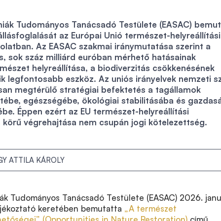
miák Tudományos Tanácsadó Testülete (EASAC) bemut
llásfoglalását az Európai Unió természet-helyreállítási
solatban. Az EASAC szakmai iránymutatása szerint a
s, sok száz milliárd euróban mérhető hatásainak
mészet helyreállítása, a biodiverzitás csökkenésének
ik legfontosabb eszköz. Az uniós irányelvek nemzeti s
an megtérülő stratégiai befektetés a tagállamok
étébe, egészségébe, ökológiai stabilitásába és gazdas
ébe. Éppen ezért az EU természet-helyreállítási
s körű végrehajtása nem csupán jogi kötelezettség.
Y ATTILA KÁROLY
ák Tudományos Tanácsadó Testülete (EASAC) 2026. janu
tájékoztató keretében bemutatta
„A természet
ehetőségei” (Opportunities in Nature Restoration)
című