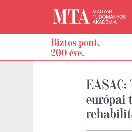
EASAC: 
európai 
rehabili