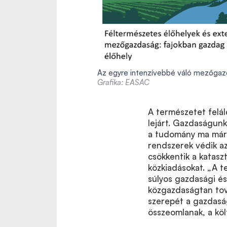
Az egyre intenzívebbé váló mezőgazd
Grafika: EASAC
A természetet felál
lejárt. Gazdaságunk
a tudomány ma már 
rendszerek védik az 
csökkentik a katasz
közkiadásokat. „A 
súlyos gazdasági és
közgazdaságtan tová
szerepét a gazdasá
összeomlanak, a köl