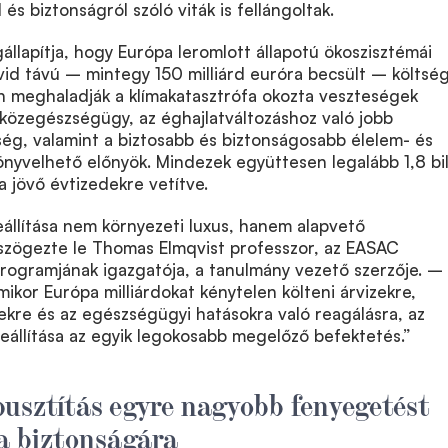
s biztonságról szóló viták is fellángoltak.
lapítja, hogy Európa leromlott állapotú ökoszisztémái
övid távú – mintegy 150 milliárd euróra becsült – költsé
n meghaladják a klímakatasztrófa okozta veszteségek
ó közegészségügy, az éghajlatváltozáshoz való jobb
ég, valamint a biztosabb és biztonságosabb élelem- és
könyvelhető előnyök. Mindezek együttesen legalább 1,8 bil
a jövő évtizedekre vetítve.
állítása nem környezeti luxus, hanem alapvető
szögezte le Thomas Elmqvist professzor, az EASAC
rogramjának igazgatója, a tanulmány vezető szerzője. –
mikor Európa milliárdokat kénytelen költeni árvizekre,
ekre és az egészségügyi hatásokra való reagálásra, az
eállítása az egyik legokosabb megelőző befektetés.”
usztítás egyre nagyobb fenyegetést
a biztonságára