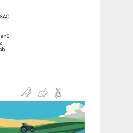
ASAC
lenül
z
bb