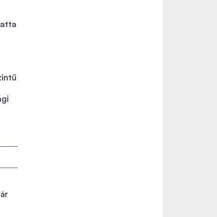
atta
zintű
ági
ár