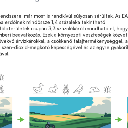
endszerei már most is rendkívül súlyosan sérültek. Az E
pa erdőinek mindössze 1,4 százaléka tekinthető
 földterületek csupán 3,3 százalékáról mondható el, hogy
emberi beavatkozás. Ezek a környezeti veszteségek közvet
vekvő árvízkárokkal, a csökkenő talajtermékenységgel, a
szén-dioxid-megkötő képességével és az egyre gyakori
ával.