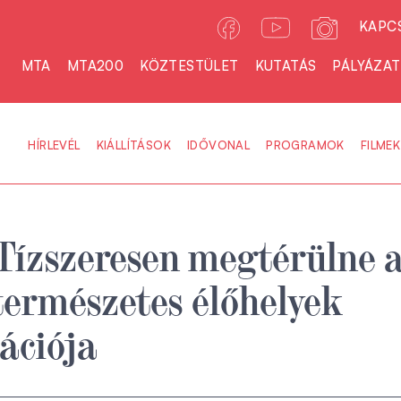
KAPC
MTA
MTA200
KÖZTESTÜLET
KUTATÁS
PÁLYÁZA
HÍRLEVÉL
KIÁLLÍTÁSOK
IDŐVONAL
PROGRAMOK
FILMEK
Tízszeresen megtérülne 
természetes élőhelyek
tációja