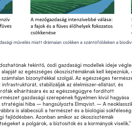
asági művelés miatt drámaian csökken a szántóföldeken a biodiv
dozhatónak tekintő, ósdi gazdasági modellek ideje végl
 alapját az egészséges ökoszisztémáknak kell képezniük, 
számtalan bizonyítékkal szolgál. Az egészséges természe
infrastruktúrát, stabilizálják az élelmiszer-ellátást, és
trófák elhárítására és az egészségügyre fordított
természet gazdasági szerepének figyelmen kívül hagyása
 stratégiai hiba – hangsúlyozta Elmqvist. – A neoklasszi
bbra is alábecsüli a természet és a biológiai sokféleség
gi fejlődésben. Azonban amikor az ökoszisztémák
tségeket a polgárok, a biztosítók és a kormányok viselik.”