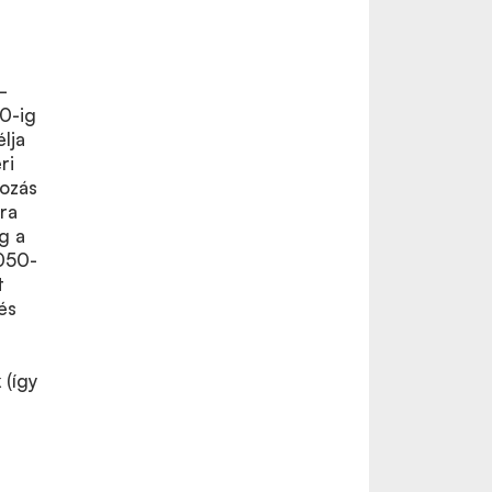
,
–
0-ig
élja
ri
tozás
ra
g a
2050-
t
és
á
 (így