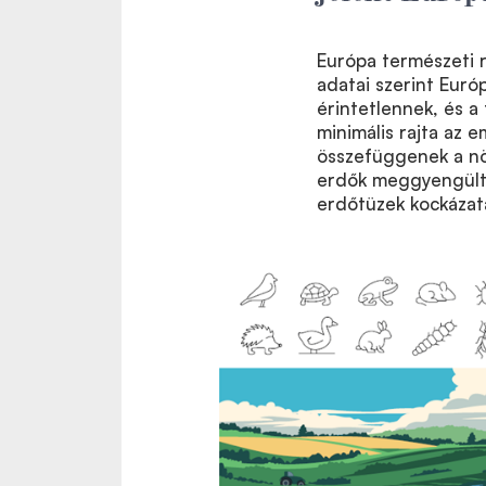
Európa természeti r
adatai szerint Euró
érintetlennek, és a
minimális rajta az 
összefüggenek a nö
erdők meggyengült 
erdőtüzek kockázat