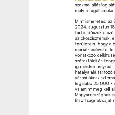
szakmai állásfoglalá
mely a tagállamokat
Mint ismeretes, az 
2024. augusztus 18
tartó időszakra szól
az ökoszisztémák, él
területein, hogy a b
mérséklésével el le
vonatkozó célkitűzé
szárazföldi és teng
ig minden helyreállí
hatálya alá tartozó
városi ökoszisztémá
legalább 25 000 km 
valamint meg kell á
Magyarországnak is)
Bizottságnak saját n