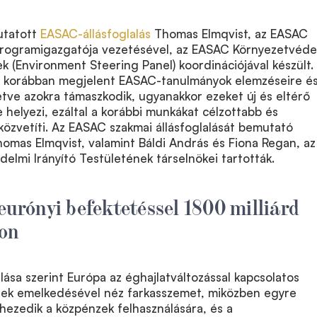
utatott
EASAC-állásfoglalás
Thomas Elmqvist, az EASAC
rogramigazgatója vezetésével, az EASAC Környezetvéde
ek (Environment Steering Panel) koordinációjával készült.
r korábban megjelent EASAC-tanulmányok elemzéseire é
lletve azokra támaszkodik, ugyanakkor ezeket új és eltérő
e helyezi, ezáltal a korábbi munkákat célzottabb és
özvetíti. Az EASAC szakmai állásfoglalását bemutató
homas Elmqvist, valamint Báldi András és Fiona Regan, az
lmi Irányító Testületének társelnökei tartották.
 eurónyi befektetéssel 1800 milliárd
zon
lása szerint Európa az éghajlatváltozással kapcsolatos
ek emelkedésével néz farkasszemet, miközben egyre
ezedik a közpénzek felhasználására, és a