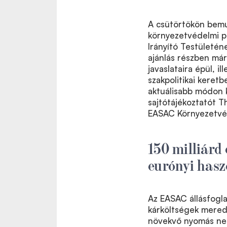
A csütörtökön bem
környezetvédelmi p
Irányító Testületén
ajánlás részben má
javaslataira épül, i
szakpolitikai keretb
aktuálisabb módon k
sajtótájékoztatót T
EASAC Környezetvéde
150 milliárd
eurónyi has
Az EASAC állásfogla
kárköltségek mered
növekvő nyomás neh