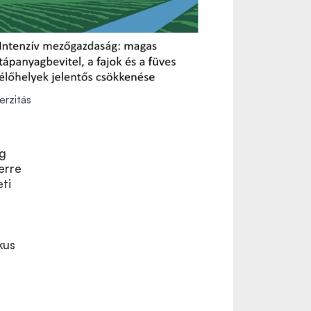
erzitás
eg
erre
ti
kus