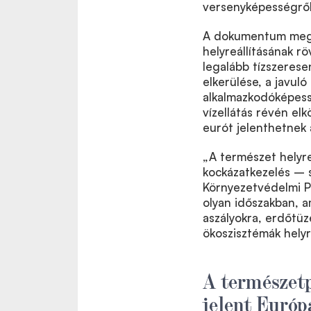
versenyképességről é
A dokumentum megál
helyreállításának r
legalább tízszerese
elkerülése, a javul
alkalmazkodóképess
vízellátás révén el
eurót jelenthetnek 
„A természet helyre
kockázatkezelés – 
Környezetvédelmi P
olyan időszakban, a
aszályokra, erdőtüz
ökoszisztémák helyr
A természetp
jelent Európ