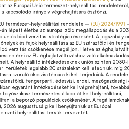
sát az Európai Unió természet-helyreállítási rendeletéről
 a kapcsolódó irányelv végrehajtására ösztönzi.
EU természet-helyreállítási rendelete –
(EU) 2024/1991
-án lépett életbe az európai zöld megállapodás és a 203
ó uniós biodiverzitási stratégia részeként. A jogszabály c
őhelyek és fajok helyreállítása az EU szárazföldi és tenge
iodiverzitás csökkenése megálljon, illetve az éghajlatvál
hessen érni az EU éghajlatváltozáshoz való alkalmazkodás
seit. A helyreállító intézkedéseknek uniós szinten 2030-i
eri területek legalább 20 százalékát kell lefedniük, míg 
tásra szoruló ökoszisztémára ki kell terjedniük. A rendele
 szárazföldi, tengerparti, édesvízi, erdei, mezőgazdasági 
kban egyaránt intézkedéseket kell végrehajtani, tovább
folyószakasz természetes állapotát kell helyreállítani,
llítani a beporzó populációk csökkenését. A tagállamoknak
, 2026 augusztusáig kell benyújtaniuk az Európai
emzeti helyreállítási tervük tervezetét.