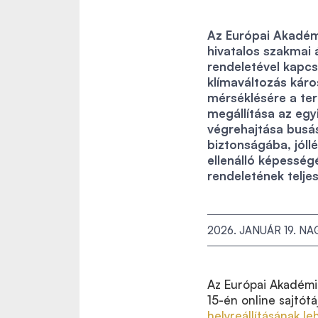
Az Európai Akadé
hivatalos szakmai á
rendeletével kapc
klímaváltozás káro
mérséklésére a ter
megállítása az egy
végrehajtása busás
biztonságába, jóll
ellenálló képesség
rendeletének telje
2026. JANUÁR 19.
NAG
Az Európai Akadémi
15-én online sajtó
helyreállításának l