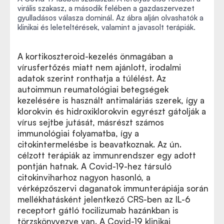
virális szakasz, a második felében a gazdaszervezet
gyulladásos válasza dominál. Az ábra alján olvashatók a
klinikai és leleteltérések, valamint a javasolt terápiák.
A kortikoszteroid-kezelés önmagában a
vírusfertőzés miatt nem ajánlott, irodalmi
adatok szerint ronthatja a túlélést. Az
autoimmun reumatológiai betegségek
kezelésére is használt antimaláriás szerek, így a
klorokvin és hidroxiklorokvin egyrészt gátolják a
vírus sejtbe jutását, másrészt számos
immunológiai folyamatba, így a
citokintermelésbe is beavatkoznak. Az ún.
célzott terápiák az immunrendszer egy adott
pontján hatnak. A Covid-19-hez társuló
citokinviharhoz nagyon hasonló, a
vérképzőszervi daganatok immunterápiája során
mellékhatásként jelentkező CRS-ben az IL-6
receptort gátló tocilizumab hazánkban is
törzskönyvezve van. A Covid-19 klinikai