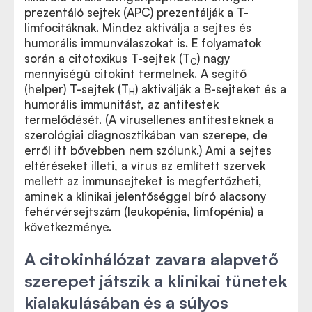
prezentáló sejtek (APC) prezentálják a T-
limfocitáknak. Mindez aktiválja a sejtes és
humorális immunválaszokat is. E folyamatok
során a citotoxikus T-sejtek (T
) nagy
C
mennyiségű citokint termelnek. A segítő
(helper) T-sejtek (T
) aktiválják a B-sejteket és a
H
humorális immunitást, az antitestek
termelődését. (A vírusellenes antitesteknek a
szerológiai diagnosztikában van szerepe, de
erről itt bővebben nem szólunk.) Ami a sejtes
eltéréseket illeti, a vírus az említett szervek
mellett az immunsejteket is megfertőzheti,
aminek a klinikai jelentőséggel bíró alacsony
fehérvérsejtszám (leukopénia, limfopénia) a
következménye.
A citokinhálózat zavara alapvető
szerepet játszik a klinikai tünetek
kialakulásában és a súlyos