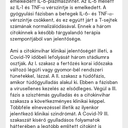
emelkedett IL-6-plazmaszintet. Az IL-6 mellett
az IL-1 és TNF-α vérszintje is emelkedett. A
gyógyulási fázisban a betegek IL-6- és TNF-α-
vérszintje csökkent, és ez együtt járt a T-sejtek
számának normalizálódásával. Ennek a három
citokinnek a később tárgyalandó terápia
szempontjából van jelentősége.
Ami a citokinvihar klinikai jelentőségét illeti, a
Covid-19 időbeli lefolyását három stádiumra
osztják. Az I. szakasz a fertőzés korai időszaka
változó légúti vagy gyomor-bél rendszeri
tünetekkel, lázzal. A II. szakasz a tüdőfázis,
amikor tüdőgyulladás alakul ki. Ebben a fázisban
a vírusellenes kezelés az elsődleges. Végül a III.
fázis a szisztémás gyulladás és a citokinvihar
szakasza a következményes klinikai képpel.
Többféle elnevezéssel illetik az ilyenkor
jelentkező klinikai szindrómát. A Covid-19 III.
szakaszát kísérő gyulladásos folyamatok
hátterében a legtöbb említett citokint is