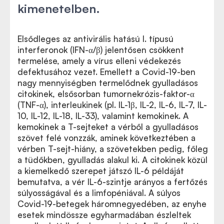
kimenetelben.
Elsődleges az antivirális hatású I. típusú
interferonok (IFN-α/β) jelentősen csökkent
termelése, amely a vírus elleni védekezés
defektusához vezet. Emellett a Covid-19-ben
nagy mennyiségben termelődnek gyulladásos
citokinek, elsősorban tumornekrózis-faktor-α
(TNF-α), interleukinek (pl. IL-1β, IL-2, IL-6, IL-7, IL-
10, IL-12, IL-18, IL-33), valamint kemokinek. A
kemokinek a T-sejteket a vérből a gyulladásos
szövet felé vonzzák, aminek következtében a
vérben T-sejt-hiány, a szövetekben pedig, főleg
a tüdőkben, gyulladás alakul ki. A citokinek közül
a kiemelkedő szerepet játszó IL-6 példáját
bemutatva, a vér IL-6-szintje arányos a fertőzés
súlyosságával és a limfopéniával. A súlyos
Covid-19-betegek háromnegyedében, az enyhe
esetek mindössze egyharmadában észleltek