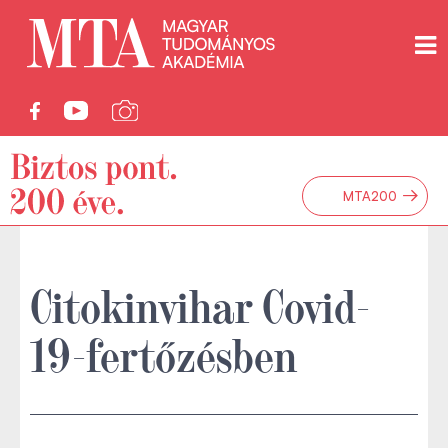
→
MTA200
Citokinvihar Covid-
19-fertőzésben