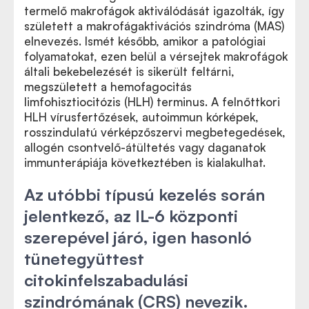
termelő makrofágok aktiválódását igazolták, így
született a makrofágaktivációs szindróma (MAS)
elnevezés. Ismét később, amikor a patológiai
folyamatokat, ezen belül a vérsejtek makrofágok
általi bekebelezését is sikerült feltárni,
megszületett a hemofagocitás
limfohisztiocitózis (HLH) terminus. A felnőttkori
HLH vírusfertőzések, autoimmun kórképek,
rosszindulatú vérképzőszervi megbetegedések,
allogén csontvelő-átültetés vagy daganatok
immunterápiája következtében is kialakulhat.
Az utóbbi típusú kezelés során
jelentkező, az IL-6 központi
szerepével járó, igen hasonló
tünetegyüttest
citokinfelszabadulási
szindrómának (CRS) nevezik.