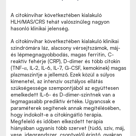
A citokinvihar következtében kialakuló
HLH/MAS/CRS tehát valószínűleg nagyon
hasonló klinikai jelenség.
A citokinvihar következtében kialakuló klinikai
szindrómára láz, alacsony vérsejtszámok, máj-
és lépmegnagyobbodás, magas ferritin, C-
reaktív fehérje (CRP), D-dimer és több citokin
(TNF-α, IL-2, IL-6, IL-7, G-CSF, kemokinek) magas
plazmaszintje a jellemző. Ezek közül a súlyos
kimenetel, az intenzív osztályos ellátás
szükségessége szempontjából az együttesen
emelkedett IL-6- és D-dimer-szintnek van a
legmagasabb prediktív értéke. Ugyancsak e
paraméterek segítenek annak megítélésében,
hogy indokolt-e a citokingátló terápia.
Megfelelő és időben elkezdett terápia
hiányában ugyanis több szervet (tüdő, szív, máj,
vese, idegrendszer, csontvelő) érintő, gyakran