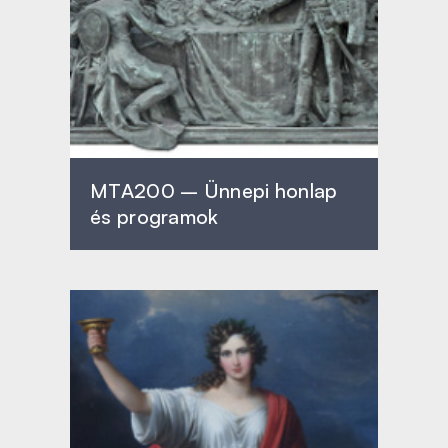
MTA200 – Ünnepi honlap
és programok