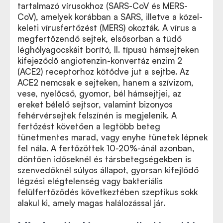
tartalmazó vírusokhoz (SARS-CoV és MERS-
CoV), amelyek korábban a SARS, illetve a közel-
keleti vírusfertőzést (MERS) okozták. A vírus a
megfertőzendő sejtek, elsősorban a tüdő
léghólyagocskáit borító, II. típusú hámsejteken
kifejeződő angiotenzin-konvertáz enzim 2
(ACE2) receptorhoz kötődve jut a sejtbe. Az
ACE2 nemcsak e sejteken, hanem a szívizom,
vese, nyelőcső, gyomor, bél hámsejtjei, az
ereket bélelő sejtsor, valamint bizonyos
fehérvérsejtek felszínén is megjelenik. A
fertőzést követően a legtöbb beteg
tünetmentes marad, vagy enyhe tünetek lépnek
fel nála. A fertőzöttek 10-20%-ánál azonban,
döntően időseknél és társbetegségekben is
szenvedőknél súlyos állapot, gyorsan kifejlődő
légzési elégtelenség vagy bakteriális
felülfertőződés következtében szeptikus sokk
alakul ki, amely magas halálozással jár.