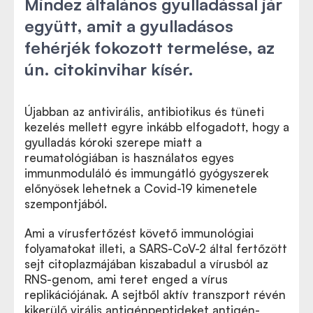
Mindez általános gyulladással jár
együtt, amit a gyulladásos
fehérjék fokozott termelése, az
ún. citokinvihar kísér.
Újabban az antivirális, antibiotikus és tüneti
kezelés mellett egyre inkább elfogadott, hogy a
gyulladás kóroki szerepe miatt a
reumatológiában is használatos egyes
immunmoduláló és immungátló gyógyszerek
előnyösek lehetnek a Covid-19 kimenetele
szempontjából.
Ami a vírusfertőzést követő immunológiai
folyamatokat illeti, a SARS-CoV-2 által fertőzött
sejt citoplazmájában kiszabadul a vírusból az
RNS-genom, ami teret enged a vírus
replikációjának. A sejtből aktív transzport révén
kikerülő virális antigénpeptideket antigén-