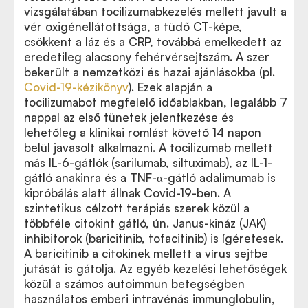
vizsgálatában tocilizumabkezelés mellett javult a
vér oxigénellátottsága, a tüdő CT-képe,
csökkent a láz és a CRP, továbbá emelkedett az
eredetileg alacsony fehérvérsejtszám. A szer
bekerült a nemzetközi és hazai ajánlásokba (pl.
Covid-19-kézikönyv
). Ezek alapján a
tocilizumabot megfelelő időablakban, legalább 7
nappal az első tünetek jelentkezése és
lehetőleg a klinikai romlást követő 14 napon
belül javasolt alkalmazni. A tocilizumab mellett
más IL-6-gátlók (sarilumab, siltuximab), az IL-1-
gátló anakinra és a TNF-α-gátló adalimumab is
kipróbálás alatt állnak Covid-19-ben. A
szintetikus célzott terápiás szerek közül a
többféle citokint gátló, ún. Janus-kináz (JAK)
inhibitorok (baricitinib, tofacitinib) is ígéretesek.
A baricitinib a citokinek mellett a vírus sejtbe
jutását is gátolja. Az egyéb kezelési lehetőségek
közül a számos autoimmun betegségben
használatos emberi intravénás immunglobulin,