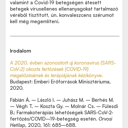
valamint a Covid-19 betegségen átesett
betegek vírusellenes ellenanyagokat tartalmazó
véréből tisztított, ún. konvaleszcens szérumot
kell még megemlíteni.
Irodalom
A 2020. évben azonosított új koronavírus (SARS-
CoV-2) okozta fertőzések (COVID-19)
megelőzésének és terápiájának kézikönyve
.
Budapest: Emberi Erőforrások Minisztériuma,
2020.
Fábián Á. – László I. – Juhász M. – Berhés M.
– Végh T. – Koszta Gy. – Molnár Cs. – Fülesdi
B.: Farmakoterápiás lehetőségek SARS-CoV-2-
fertőzés/COVID–19-betegség esetén.
Orvosi
Hetilap
, 2020, 161: 685–688.