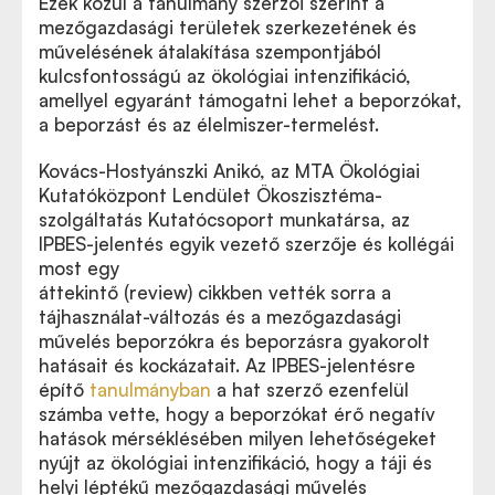
Ezek közül a tanulmány szerzői szerint a
mezőgazdasági területek szerkezetének és
művelésének átalakítása szempontjából
kulcsfontosságú az ökológiai intenzifikáció,
amellyel egyaránt támogatni lehet a beporzókat,
a beporzást és az élelmiszer-termelést.
Kovács-Hostyánszki Anikó, az MTA Ökológiai
Kutatóközpont Lendület Ökoszisztéma-
szolgáltatás Kutatócsoport munkatársa, az
IPBES-jelentés egyik vezető szerzője és kollégái
most egy
áttekintő (review) cikkbe
n vették sorra a
Kovács-Hostyánszki, Anikó; Espíndola, Anahí;
tájhasználat-változás és a mezőgazdasági
Vanbergen, Adam J.; Settele, Josef; Kremen, Claire;
művelés beporzókra és beporzásra gyakorolt
Dicks, Lynn V.:
Ecological intensification to mitigate
hatásait és kockázatait. Az IPBES-jelentésre
impacts of conventional intensive land use on
pollinators and pollination.
Ecology Letters,
építő
tanulmányban
a hat szerző ezenfelül
doi:10.1111/ele.12762
számba vette, hogy a beporzókat érő negatív
hatások mérséklésében milyen lehetőségeket
nyújt az ökológiai intenzifikáció, hogy a táji és
helyi léptékű mezőgazdasági művelés