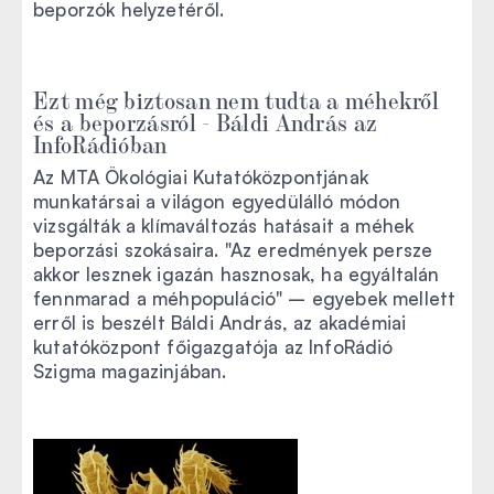
beporzók helyzetéről.
Ezt még biztosan nem tudta a méhekről
és a beporzásról - Báldi András az
InfoRádióban
Az MTA Ökológiai Kutatóközpontjának
munkatársai a világon egyedülálló módon
vizsgálták a klímaváltozás hatásait a méhek
beporzási szokásaira. "Az eredmények persze
akkor lesznek igazán hasznosak, ha egyáltalán
fennmarad a méhpopuláció" – egyebek mellett
erről is beszélt Báldi András, az akadémiai
kutatóközpont főigazgatója az InfoRádió
Szigma magazinjában.