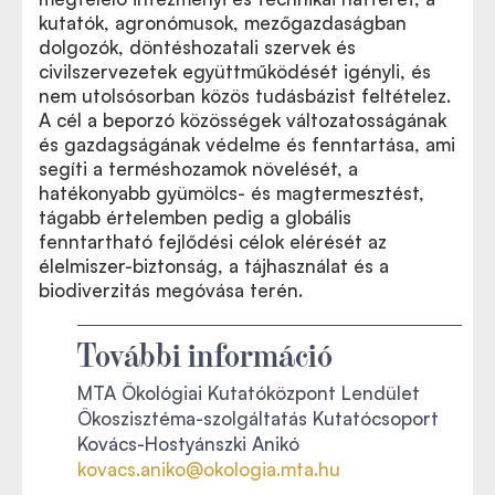
kutatók, agronómusok, mezőgazdaságban
dolgozók, döntéshozatali szervek és
civilszervezetek együttműködését igényli, és
nem utolsósorban közös tudásbázist feltételez.
A cél a beporzó közösségek változatosságának
és gazdagságának védelme és fenntartása, ami
segíti a terméshozamok növelését, a
hatékonyabb gyümölcs- és magtermesztést,
tágabb értelemben pedig a globális
fenntartható fejlődési célok elérését az
élelmiszer-biztonság, a tájhasználat és a
biodiverzitás megóvása terén.
További információ
MTA Ökológiai Kutatóközpont Lendület
Ökoszisztéma-szolgáltatás Kutatócsoport
Kovács-Hostyánszki Anikó
kovacs.aniko@okologia.mta.hu