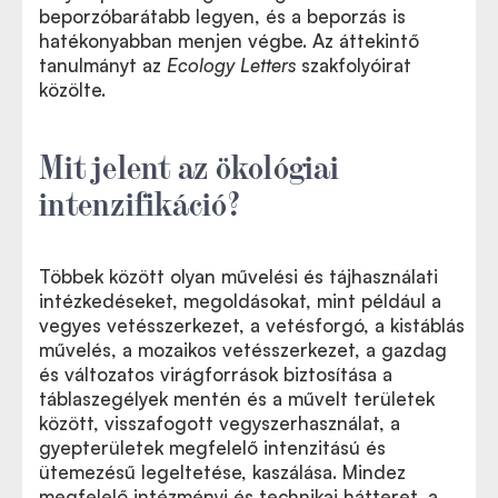
beporzóbarátabb legyen, és a beporzás is
hatékonyabban menjen végbe. Az áttekintő
tanulmányt az
Ecology Letters
szakfolyóirat
közölte.
Mit jelent az ökológiai
intenzifikáció?
Többek között olyan művelési és tájhasználati
intézkedéseket, megoldásokat, mint például a
vegyes vetésszerkezet, a vetésforgó, a kistáblás
művelés, a mozaikos vetésszerkezet, a gazdag
és változatos virágforrások biztosítása a
táblaszegélyek mentén és a művelt területek
között, visszafogott vegyszerhasználat, a
gyepterületek megfelelő intenzitású és
ütemezésű legeltetése, kaszálása. Mindez
megfelelő intézményi és technikai hátteret, a