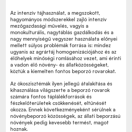
Az intenzív tájhasználat, a megszokott,
hagyományos módszerekkel zajló intenzív
mezőgazdasági művelés, vagyis a
monokulturális, nagytáblás gazdálkodás és a
nagy mennyiségű vegyszer használata előnyei
mellett súlyos problémák forrása is: mindez
ugyanis az agrártáj homogenizációjához és az
élőhelyek minőségi romlásához vezet, ami érinti
a vadon élő növény- és állatközösségeket,
köztük a kiemelten fontos beporzó rovarokat.
Az ökoszisztémák ilyen jellegű átalakítása és
kihasználása világszerte a beporzó rovarok
számára fontos táplálékforrások és
fészkelőterületek csökkenését, eltűnését
okozza. Ennek következményeként sérülnek a
növénybeporzó közösségek, az állati beporzású
növények pedig kevesebb termést, magot
hoznak.