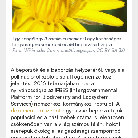
Egy zengőlégy
(Eristalinus taeniops)
egy közönséges
hölgymál
(hieracium lachenalii)
beporzását végzi
Fotó: Wikimedia Commons/Alvesgaspar, CC BY-SA 3.0
A beporzók és a beporzás helyzetéről, vagyis a
pollinációról szóló első átfogó nemzetközi
jelentést 2016 februárjában hozta
nyilvánosságra az IPBES (Intergovernmental
Platform for Biodiversity and Ecosystem
Services) nemzetközi kormányközi testület. A
dokumentum szerint
egyes vad beporzó fajok
populációi és a házi méhek száma is jelentősen
csökkenőben van a világ számos táján, holott
szerepük ökológiai és gazdasági szempontból
egyaránt nélkülözhetetlen. A zárvatermőknek