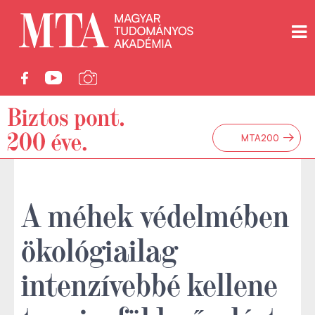
→
MTA200
A méhek védelmében
ökológiailag
intenzívebbé kellene