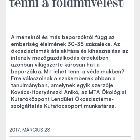
tenni a földművelést
A méhektől és más beporzóktól függ az
emberiség élelmének 30-35 százaléka. Az
ökoszisztémák átalakítása és kihasználása az
intenzív mezőgazdálkodás érdekében
azonban világszerte károsan hat a
beporzókra. Mit lehet tenni a védelmükben?
Erre válaszolnak a szakemberek abban a
tanulmányban, amelynek egyik szerzője
Kovács-Hostyánszki Anikó, az MTA Ökológiai
Kutatóközpont Lendület Ökoszisztéma-
szolgáltatás Kutatócsoport munkatársa.
2017. MÁRCIUS 28.