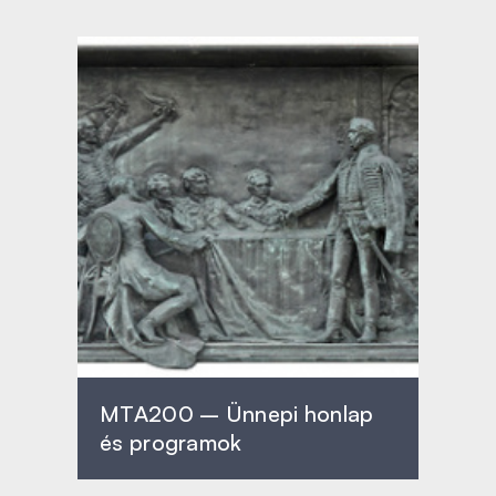
MTA200 – Ünnepi honlap
és programok