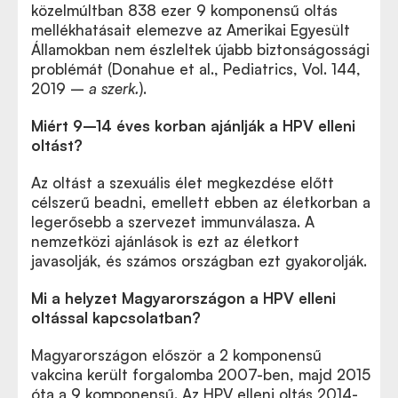
közelmúltban 838 ezer 9 komponensű oltás
mellékhatásait elemezve az Amerikai Egyesült
Államokban nem észleltek újabb biztonságossági
problémát (Donahue et al., Pediatrics, Vol. 144,
2019 –
a szerk.
).
Miért 9–14 éves korban ajánlják a HPV elleni
oltást?
Az oltást a szexuális élet megkezdése előtt
célszerű beadni, emellett ebben az életkorban a
legerősebb a szervezet immunválasza. A
nemzetközi ajánlások is ezt az életkort
javasolják, és számos országban ezt gyakorolják.
Mi a helyzet Magyarországon a HPV elleni
oltással kapcsolatban?
Magyarországon először a 2 komponensű
vakcina került forgalomba 2007-ben, majd 2015
óta a 9 komponensű. Az HPV elleni oltás 2014-