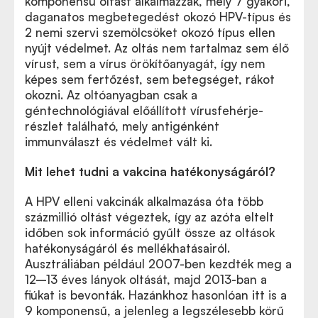
komponensű oltást alkalmazzák, mely 7 gyakori,
daganatos megbetegedést okozó HPV-típus és
2 nemi szervi szemölcsöket okozó típus ellen
nyújt védelmet. Az oltás nem tartalmaz sem élő
vírust, sem a vírus örökítőanyagát, így nem
képes sem fertőzést, sem betegséget, rákot
okozni. Az oltóanyagban csak a
géntechnológiával előállított vírusfehérje-
részlet található, mely antigénként
immunválaszt és védelmet vált ki.
Mit lehet tudni a vakcina hatékonyságáról?
A HPV elleni vakcinák alkalmazása óta több
százmillió oltást végeztek, így az azóta eltelt
időben sok információ gyűlt össze az oltások
hatékonyságáról és mellékhatásairól.
Ausztráliában például 2007-ben kezdték meg a
12–13 éves lányok oltását, majd 2013-ban a
fiúkat is bevonták. Hazánkhoz hasonlóan itt is a
9 komponensű, a jelenleg a legszélesebb körű