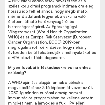
A HPV elleni védőoltások bevezetése és a
széles körű oltási programok indítása óta elég
hosszú idő telt el ahhoz, hogy megbízható,
mérhető adataink legyenek a vakcina való
életben látható hatékonyságáról és
biztonságosságáról. Az
Egészségügyi
Világszervezet (
World Health Organization,
WHO) és az
Európai Rák Szervezet
(European
Cancer Organization, ECCO) 2019-ben
megfogalmazott célkitűzése, hogy néhány
évtizeden belül felszámolják a méhnyakrákot és
a HPV okozta többi daganatot.
Milyen további intézkedésekre volna ehhez
szükség?
A WHO ajánlása alapján ennek a célnak a
megvalósításához 3 fő lépésen át vezet az út.
2030-ig minden európai ország nemzeti
immunizációs programjában be kellene vezetni
mindkét nem, a lányok és a fiúk HPV elleni