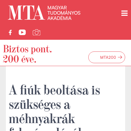
→
MTA200
A fiúk beoltása is
szükséges a
méhnyakrák