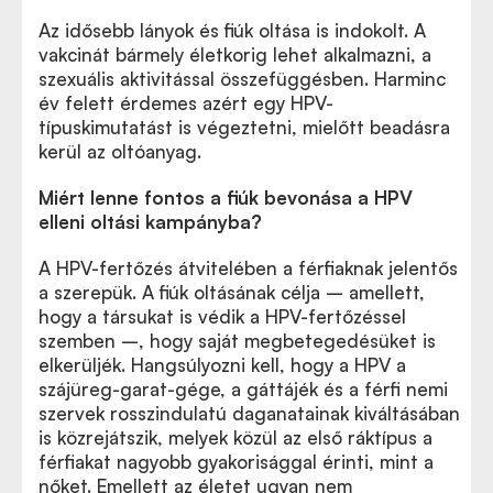
Az idősebb lányok és fiúk oltása is indokolt. A
vakcinát bármely életkorig lehet alkalmazni, a
szexuális aktivitással összefüggésben. Harminc
év felett érdemes azért egy HPV-
típuskimutatást is végeztetni, mielőtt beadásra
kerül az oltóanyag.
Miért lenne fontos a fiúk bevonása a HPV
elleni oltási kampányba?
A HPV-fertőzés átvitelében a férfiaknak jelentős
a szerepük. A fiúk oltásának célja – amellett,
hogy a társukat is védik a HPV-fertőzéssel
szemben –, hogy saját megbetegedésüket is
elkerüljék. Hangsúlyozni kell, hogy a HPV a
szájüreg-garat-gége, a gáttájék és a férfi nemi
szervek rosszindulatú daganatainak kiváltásában
is közrejátszik, melyek közül az első ráktípus a
férfiakat nagyobb gyakorisággal érinti, mint a
nőket. Emellett az életet ugyan nem