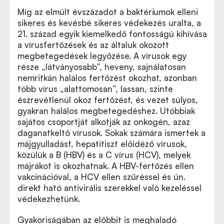
Míg az elmúlt évszázadot a baktériumok elleni
sikeres és kevésbé sikeres védekezés uralta, a
21. század egyik kiemelkedő fontosságú kihívása
a vírusfertőzések és az általuk okozott
megbetegedések legyőzése. A vírusok egy
része „látványosabb”, heveny, sajnálatosan
nemritkán halálos fertőzést okozhat, azonban
több vírus „alattomosan”, lassan, szinte
észrevétlenül okoz fertőzést, és vezet súlyos,
gyakran halálos megbetegedéshez. Utóbbiak
sajátos csoportját alkotják az onkogén, azaz
daganatkeltő vírusok. Sokak számára ismertek a
májgyulladást, hepatitiszt előidéző vírusok,
közülük a B (HBV) és a C vírus (HCV), melyek
májrákot is okozhatnak. A HBV-fertőzés ellen
vakcinációval, a HCV ellen szűréssel és ún.
direkt ható antivirális szerekkel való kezeléssel
védekezhetünk.
Gyakoriságában az előbbit is meghaladó