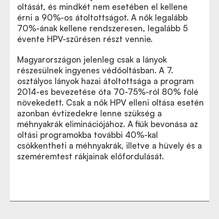
oltását, és mindkét nem esetében el kellene
érni a 90%-os átoltottságot. A nők legalább
70%-ának kellene rendszeresen, legalább 5
évente HPV-szűrésen részt vennie.
Magyarországon jelenleg csak a lányok
részesülnek ingyenes védőoltásban. A 7.
osztályos lányok hazai átoltottsága a program
2014-es bevezetése óta 70-75%-ról 80% fölé
növekedett. Csak a nők HPV elleni oltása esetén
azonban évtizedekre lenne szükség a
méhnyakrák eliminációjához. A fiúk bevonása az
oltási programokba további 40%-kal
csökkentheti a méhnyakrák, illetve a hüvely és a
szeméremtest rákjainak előfordulását.