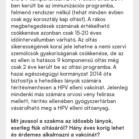
ben került be az immunizációs programba,
felmenő rendszer nélkül (tehát minden évben
csak egy korosztály kap oltást). A rákos
megbetegedések számának értékelhető
csökkenése azonban csak 15-20 éves
időintervallumban várható. Az oltás
sikerességének korai jele lehetne a nemi szervi
szemölcsök gyakoriságának csökkenése, de az
ez ellen is hatásos 9 komponensű oltás még
csak 2 éve került be az oltási programba. A
hazai egészségügyi kormányzat 2014 óta
biztosítja a hetedikes lányok számára
térítésmentesen a HPV elleni vakcinát. Jelenleg
mindenki más számára orvosi vény felírása
mellett, térítés ellenében gyógyszertárban
vásárolható meg a HPV elleni oltóanyag.
Mit javasol a szakma az idősebb lányok,
esetleg fiúk oltásáról? Hány éves korig lehet
és érdemes alkalmazni a vakcinát?