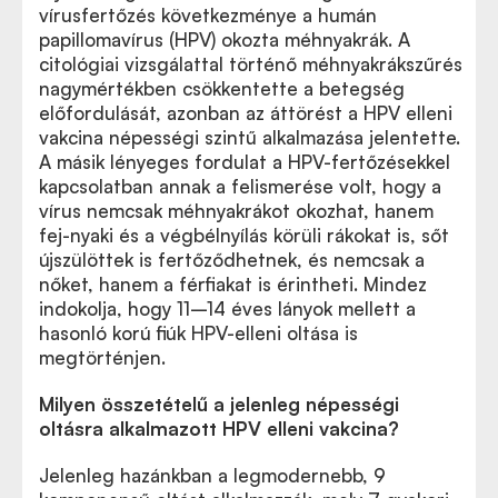
vírusfertőzés következménye a humán
papillomavírus (HPV) okozta méhnyakrák. A
citológiai vizsgálattal történő méhnyakrákszűrés
nagymértékben csökkentette a betegség
előfordulását, azonban az áttörést a HPV elleni
vakcina népességi szintű alkalmazása jelentette.
A másik lényeges fordulat a HPV-fertőzésekkel
kapcsolatban annak a felismerése volt, hogy a
vírus nemcsak méhnyakrákot okozhat, hanem
fej-nyaki és a végbélnyílás körüli rákokat is, sőt
újszülöttek is fertőződhetnek, és nemcsak a
nőket, hanem a férfiakat is érintheti. Mindez
indokolja, hogy 11–14 éves lányok mellett a
hasonló korú fiúk HPV-elleni oltása is
megtörténjen.
Milyen összetételű a jelenleg népességi
oltásra alkalmazott HPV elleni vakcina?
Jelenleg hazánkban a legmodernebb, 9