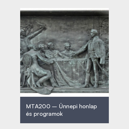
MTA200 – Ünnepi honlap
és programok