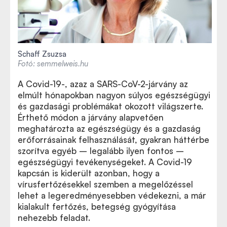
Schaff Zsuzsa
Fotó: semmelweis.hu
A Covid-19-, azaz a SARS-CoV-2-járvány az
elmúlt hónapokban nagyon súlyos egészségügyi
és gazdasági problémákat okozott világszerte.
Érthető módon a járvány alapvetően
meghatározta az egészségügy és a gazdaság
erőforrásainak felhasználását, gyakran háttérbe
szorítva egyéb – legalább ilyen fontos –
egészségügyi tevékenységeket. A Covid-19
kapcsán is kiderült azonban, hogy a
vírusfertőzésekkel szemben a megelőzéssel
lehet a legeredményesebben védekezni, a már
kialakult fertőzés, betegség gyógyítása
nehezebb feladat.