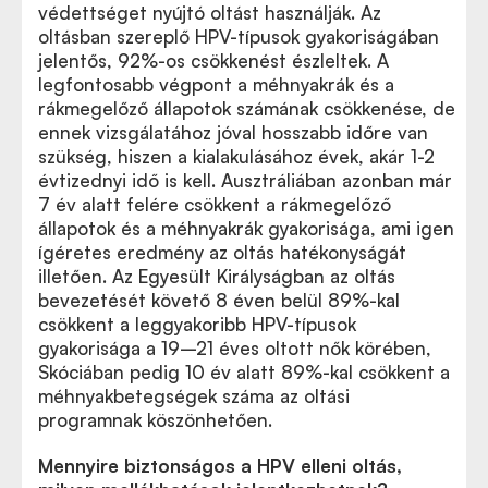
védettséget nyújtó oltást használják. Az
oltásban szereplő HPV-típusok gyakoriságában
jelentős, 92%-os csökkenést észleltek. A
legfontosabb végpont a méhnyakrák és a
rákmegelőző állapotok számának csökkenése, de
ennek vizsgálatához jóval hosszabb időre van
szükség, hiszen a kialakulásához évek, akár 1-2
évtizednyi idő is kell. Ausztráliában azonban már
7 év alatt felére csökkent a rákmegelőző
állapotok és a méhnyakrák gyakorisága, ami igen
ígéretes eredmény az oltás hatékonyságát
illetően. Az Egyesült Királyságban az oltás
bevezetését követő 8 éven belül 89%-kal
csökkent a leggyakoribb HPV-típusok
gyakorisága a 19–21 éves oltott nők körében,
Skóciában pedig 10 év alatt 89%-kal csökkent a
méhnyakbetegségek száma az oltási
programnak köszönhetően.
Mennyire biztonságos a HPV elleni oltás,