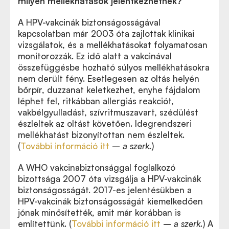
milyen mellékhatások jelentkezhetnek?
A HPV-vakcinák biztonságosságával
kapcsolatban már 2003 óta zajlottak klinikai
vizsgálatok, és a mellékhatásokat folyamatosan
monitorozzák. Ez idő alatt a vakcinával
összefüggésbe hozható súlyos mellékhatásokra
nem derült fény. Esetlegesen az oltás helyén
bőrpír, duzzanat keletkezhet, enyhe fájdalom
léphet fel, ritkábban allergiás reakciót,
vakbélgyulladás
t, szívritmuszavart, szédülést
észleltek az oltást követően. Idegrendszeri
mellékhatást bizonyítottan nem észleltek.
(
További információ itt
–
a szerk.
)
A WHO vakcinabiztonsággal foglalkozó
bizottsága 2007 óta vizsgálja a HPV-vakcinák
biztonságosságát. 2017-es jelentésükben a
HPV-vakcinák biztonságosságát kiemelkedően
jónak minősítették, amit már korábban is
említettünk. (
További információ itt
–
a szerk.
) A