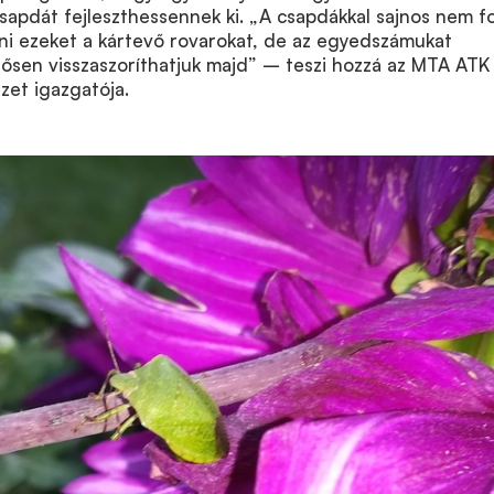
apdát fejleszthessennek ki. „A csapdákkal sajnos nem f
tani ezeket a kártevő rovarokat, de az egyedszámukat
tősen visszaszoríthatjuk majd” – teszi hozzá az MTA ATK
zet igazgatója.