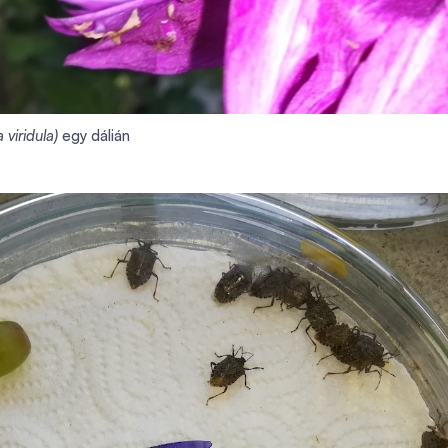
 viridula)
egy dálián