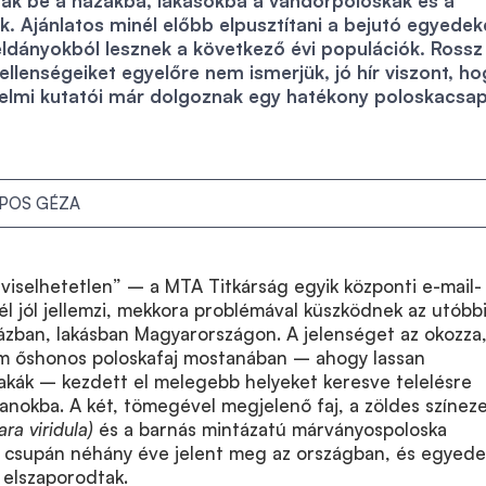
k be a házakba, lakásokba a vándorpoloskák és a
 Ajánlatos minél előbb elpusztítani a bejutó egyedek
éldányokból lesznek a következő évi populációk. Rossz 
llenségeiket egyelőre nem ismerjük, jó hír viszont, ho
lmi kutatói már dolgoznak egy hatékony poloskacsa
IPOS GÉZA
lviselhetetlen” – a MTA Titkárság egyik központi e-mail-
él jól jellemzi, mekkora problémával küszködnek az utóbb
zban, lakásban Magyarországon. A jelenséget az okozza
em őshonos poloskafaj mostanában – ahogy lassan
akák – kezdett el melegebb helyeket keresve telelésre
anokba. A két, tömegével megjelenő faj, a zöldes színez
ra viridula)
és a barnás mintázatú márványospoloska
csupán néhány éve jelent meg az országban, és egyede
elszaporodtak.