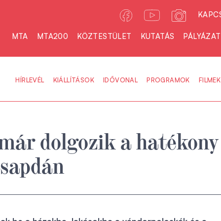
KAPC
MTA
MTA200
KÖZTESTÜLET
KUTATÁS
PÁLYÁZA
HÍRLEVÉL
KIÁLLÍTÁSOK
IDŐVONAL
PROGRAMOK
FILMEK
már dolgozik a hatékony
csapdán