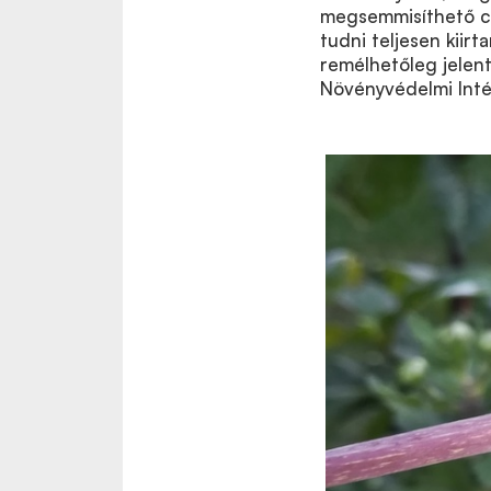
megsemmisíthető cs
tudni teljesen kiir
remélhetőleg jelen
Növényvédelmi Inté