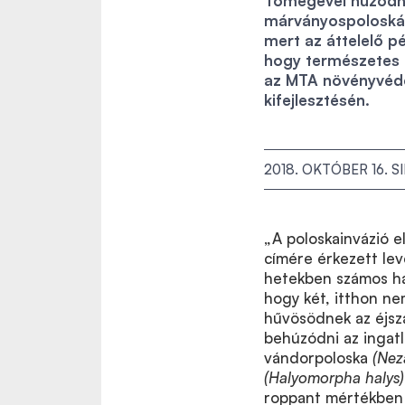
Tömegével húzódna
márványospoloskák.
mert az áttelelő p
hogy természetes e
az MTA növényvéde
kifejlesztésén.
2018. OKTÓBER 16.
S
„A poloskainvázió e
címére érkezett lev
hetekben számos há
hogy két, itthon n
hűvösödnek az éjsz
behúzódni az ingatl
vándorpoloska
(Neza
(Halyomorpha halys)
roppant mértékben 