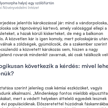
lyomorpha halys) egy szőlőfürtön
 Növényvédelmi Intézet
terjedése jelentős károkozással jár: mind a vándorpoloska,
oska sok tápnövényű kártevő, amely valósággal ellepi a
eteket, a házak körüli kiskerteket, de még a balkonon
is. A közvetlen kár is igen komoly, mert poloskajárás után
 válnak a zöldségek, gyümölcsök, de a szakember szerint
ecsülendő a közvetett károkozás sem, hiszen a nagy
enő rovarok mindenkit zavarnak, aki csak találkozik vel
logikusan következik a kérdés: mivel leh
enük?
tatása szerint jelenleg csak kémiai eszközöket, vagyis
udunk alkalmazni. „Mindenképp fontos mielőbb elpusztíta
skákat, mert a védett helyeken áttelelő egyedek lesznek 
ő évi populációknak. Előszeretettel húzódnak fáskamrákba