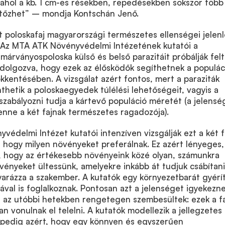
 ahol a kb. 1 cm-es résekben, repedésekben sokszor több
ejtőzhet” – mondja Kontschán Jenő.
ét poloskafaj magyarországi természetes ellenségei jelen
Az MTA ATK Növényvédelmi Intézetének kutatói a
márványospoloska külső és belső parazitáit próbálják felt
l dolgozva, hogy ezek az élősködők segíthetnek a populác
kentésében. A vizsgálat azért fontos, mert a paraziták
hetik a poloskaegyedek túlélési lehetőségeit, vagyis a
szabályozni tudja a kártevő populáció méretét (a jelensé
enne a két fajnak természetes ragadozója).
yvédelmi Intézet kutatói
intenzíven vizsgálják
ezt a két f
i, hogy milyen növényeket preferálnak. Ez azért lényeges,
a, hogy az értékesebb növényeink közé olyan, számunkra
ényeket ültessünk, amelyekre inkább át tudjuk csábítani
arázza a szakember. A kutatók egy környezetbarát gyérít
val is foglalkoznak. Pontosan azt a jelenséget igyekezn
el az utóbbi hetekben rengetegen szembesültek: ezek a f
n vonulnak el telelni. A kutatók modellezik a jellegzetes
gpedig azért, hogy egy könnyen és egyszerűen