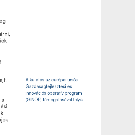
leg
árni,
iók
g
ajt.
A kutatás az európai uniós
Gazdaságfejlesztési és
innovációs operatív program
 a
(GINOP) támogatásával folyik
ési
ek
ajok