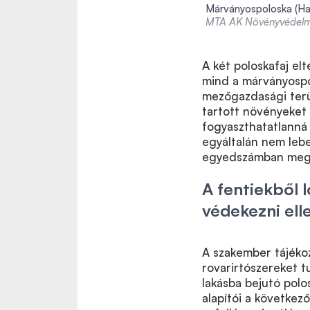
Márványospoloska (Ha
MTA AK Növényvédelmi
A két poloskafaj el
mind a márványospol
mezőgazdasági terül
tartott növényeket 
fogyaszthatatlanná
egyáltalán nem leb
egyedszámban megjel
A fentiekből 
védekezni ell
A szakember tájékoz
rovarirtószereket t
lakásba bejutó polo
alapítói a következ