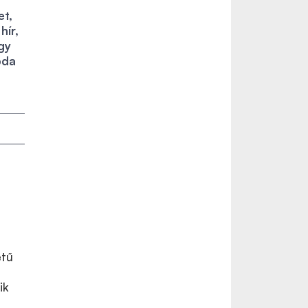
et,
hír,
gy
pda
i
,
etű
ik