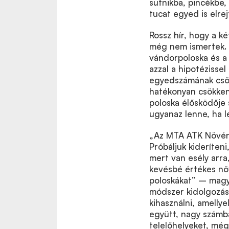
sufnikba, pincékbe,
tucat egyed is elr
Rossz hír, hogy a k
még nem ismertek. 
vándorpoloska és a 
azzal a hipotézisse
egyedszámának csök
hatékonyan csökkent
poloska élősködője 
ugyanaz lenne, ha l
„Az MTA ATK Növén
Próbáljuk kideríten
mert van esély arr
kevésbé értékes növ
poloskákat” – magy
módszer kidolgozásá
kihasználni, amelly
együtt, nagy számba
telelőhelyeket, mé