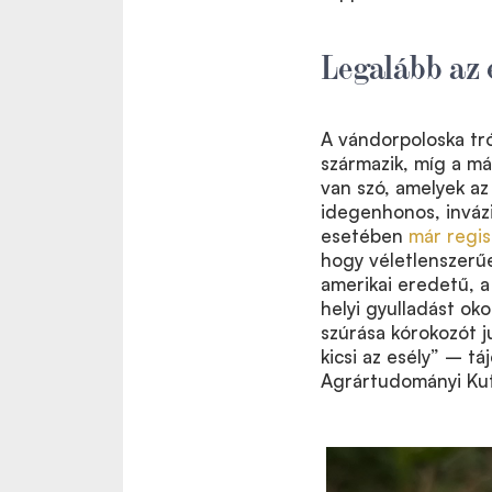
Legalább az 
A vándorpoloska tró
származik, míg a má
van szó, amelyek az
idegenhonos, invázi
esetében
már regis
hogy véletlenszerű
amerikai eredetű, a 
helyi gyulladást ok
szúrása kórokozót 
kicsi az esély” – tá
Agrártudományi Ku