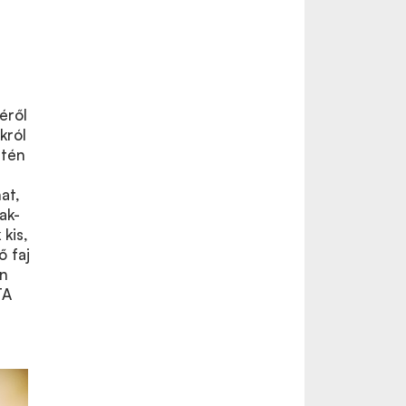
éről
król
ntén
at,
ak-
 kis,
ő faj
on
TA