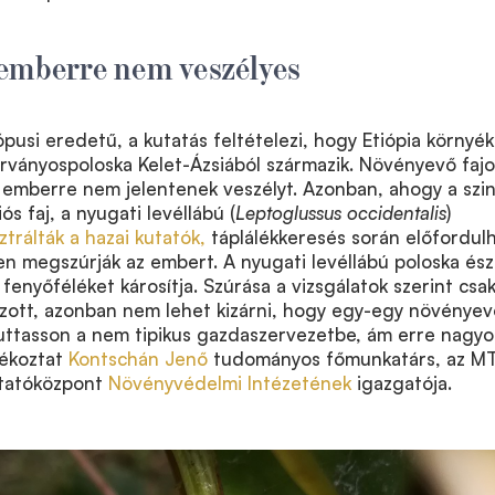
emberre nem veszélyes
pusi eredetű, a kutatás feltételezi, hogy Etiópia környék
rványospoloska Kelet-Ázsiából származik. Növényevő fajo
 emberre nem jelentenek veszélyt. Azonban, ahogy a szi
ós faj, a nyugati levéllábú
(
Leptoglussus occidentalis
)
ztrálták a hazai kutatók,
táplálékkeresés során előfordulh
en megszúrják az embert.
A nyugati levéllábú poloska ész
fenyőféléket károsítja. Szúrása a vizsgálatok szerint csak
ozott, azonban nem lehet kizárni, hogy egy-egy növényev
juttasson a nem tipikus gazdaszervezetbe, ám erre nagy
jékoztat
Kontschán Jenő
tudományos főmunkatárs, az M
tatóközpont
Növényvédelmi Intézetének
igazgatója.