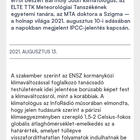
erről beszélt Bartholy Judit klimatológus, az
ELTE TTK Meteorológiai Tanszékének
egyetemi tanára, az MTA doktora a Szigma –
a holnap világa 2021. augusztus 10-i adásában
a napokban megjelent IPCC-jelentés kapcsán.
2021. AUGUSZTUS 13.
A szakember szerint az ENSZ kormányközi
klímaváltozással foglalkozó tanácsadó
testületének idei jelentése borúsabb képet fest
a klímaváltozásról, mint a korábbiak. A
klimatológus az InfoRádió műsorában elmondta,
hogy jelen tudásunk szerint a párizsi
klímaegyezményben szereplő 1,5-2 Celsius-fokos
globális átlaghőmérséklet-emelkedés az a
határérték, amelyet túllépve
visszafordíthatatlan folyamatok indulhatnak be