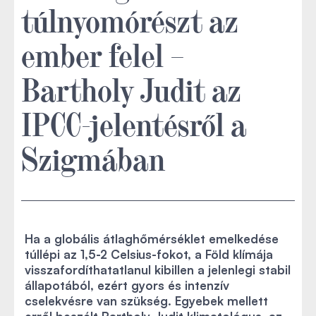
túlnyomórészt az
ember felel –
Bartholy Judit az
IPCC-jelentésről a
Szigmában
Ha a globális átlaghőmérséklet emelkedése
túllépi az 1,5-2 Celsius-fokot, a Föld klímája
visszafordíthatatlanul kibillen a jelenlegi stabil
állapotából, ezért gyors és intenzív
cselekvésre van szükség. Egyebek mellett