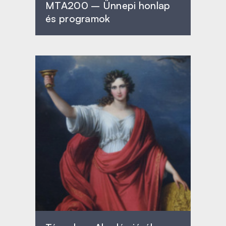
MTA200 – Ünnepi honlap
és programok