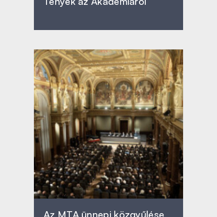
Tények az Akadémiáról
Az MTA ünnepi közgyűlése