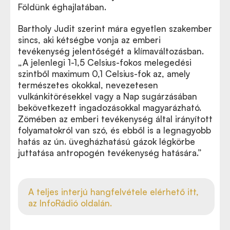
Földünk éghajlatában.
Bartholy Judit szerint mára egyetlen szakember
sincs, aki kétségbe vonja az emberi
tevékenység jelentőségét a klímaváltozásban.
„A jelenlegi 1-1,5 Celsius-fokos melegedési
szintből maximum 0,1 Celsius-fok az, amely
természetes okokkal, nevezetesen
vulkánkitörésekkel vagy a Nap sugárzásában
bekövetkezett ingadozásokkal magyarázható.
Zömében az emberi tevékenység által irányított
folyamatokról van szó, és ebből is a legnagyobb
hatás az ún. üvegházhatású gázok légkörbe
juttatása antropogén tevékenység hatására.”
A teljes interjú hangfelvétele elérhető itt,
az InfoRádió oldalán.