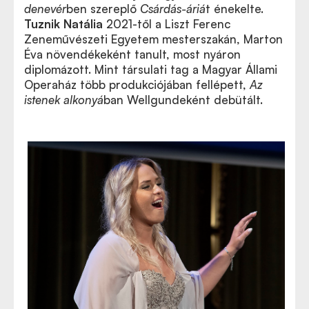
denevér
ben szereplő
Csárdás-áriá
t énekelte.
Tuznik Natália
2021-től a Liszt Ferenc
Zeneművészeti Egyetem mesterszakán, Marton
Éva növendékeként tanult, most nyáron
diplomázott. Mint társulati tag a Magyar Állami
Operaház több produkciójában fellépett,
Az
istenek alkonyá
ban Wellgundeként debütált.