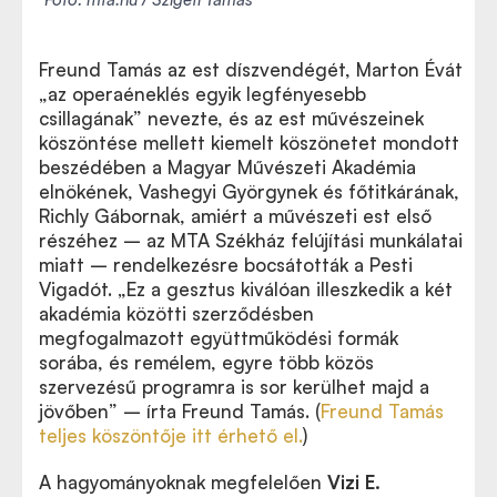
Freund Tamás az est díszvendégét, Marton Évát
„az operaéneklés egyik legfényesebb
csillagának” nevezte, és az est művészeinek
köszöntése mellett kiemelt köszönetet mondott
beszédében a Magyar Művészeti Akadémia
elnökének, Vashegyi Györgynek és főtitkárának,
Richly Gábornak, amiért a művészeti est első
részéhez – az MTA Székház felújítási munkálatai
miatt – rendelkezésre bocsátották a Pesti
Vigadót. „Ez a gesztus kiválóan illeszkedik a két
akadémia közötti szerződésben
megfogalmazott együttműködési formák
sorába, és remélem, egyre több közös
szervezésű programra is sor kerülhet majd a
jövőben” – írta Freund Tamás. (
Freund Tamás
teljes köszöntője itt érhető el.
)
A hagyományoknak megfelelően
Vizi E.