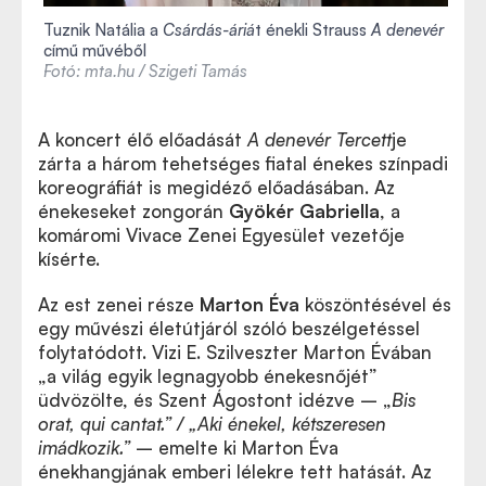
Tuznik Natália a
Csárdás-áriá
t énekli Strauss
A denevér
című művéből
Fotó: mta.hu / Szigeti Tamás
A koncert élő előadását
A denevér
Tercett
je
zárta a három tehetséges fiatal énekes színpadi
koreográfiát is megidéző előadásában. Az
énekeseket zongorán
Gyökér Gabriella
, a
komáromi Vivace Zenei Egyesület vezetője
kísérte.
Az est zenei része
Marton Éva
köszöntésével és
egy művészi életútjáról szóló beszélgetéssel
folytatódott. Vizi E. Szilveszter Marton Évában
„a világ egyik legnagyobb énekesnőjét”
üdvözölte, és Szent Ágostont idézve – „
Bis
orat, qui cantat.” / „Aki énekel, kétszeresen
imádkozik.”
– emelte ki Marton Éva
énekhangjának emberi lélekre tett hatását. Az