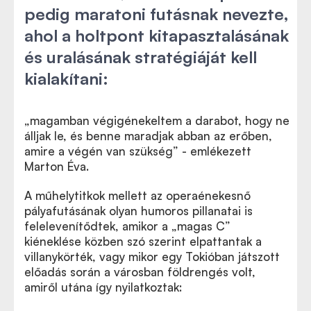
pedig maratoni futásnak nevezte,
ahol a holtpont kitapasztalásának
és uralásának stratégiáját kell
kialakítani:
„magamban végigénekeltem a darabot, hogy ne
álljak le, és benne maradjak abban az erőben,
amire a végén van szükség” - emlékezett
Marton Éva.
A műhelytitkok mellett az operaénekesnő
pályafutásának olyan humoros pillanatai is
felelevenítődtek, amikor a „magas C”
kiéneklése közben szó szerint elpattantak a
villanykörték, vagy mikor egy Tokióban játszott
előadás során a városban földrengés volt,
amiről utána így nyilatkoztak: