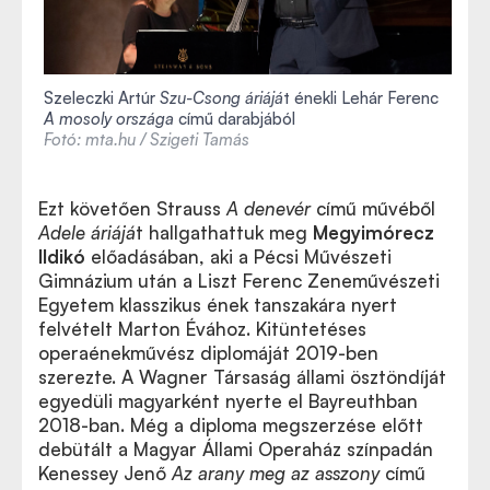
Szeleczki Artúr
Szu-Csong áriájá
t énekli Lehár Ferenc
A mosoly országa
című darabjából
Fotó: mta.hu / Szigeti Tamás
Ezt követően Strauss
A denevér
című művéből
Adele áriájá
t hallgathattuk meg
Megyimórecz
Ildikó
előadásában, aki a Pécsi Művészeti
Gimnázium után a Liszt Ferenc Zeneművészeti
Egyetem klasszikus ének tanszakára nyert
felvételt Marton Évához. Kitüntetéses
operaénekművész diplomáját 2019-ben
szerezte. A Wagner Társaság állami ösztöndíját
egyedüli magyarként nyerte el Bayreuthban
2018-ban. Még a diploma megszerzése előtt
debütált a Magyar Állami Operaház színpadán
Kenessey Jenő
Az arany meg az asszony
című