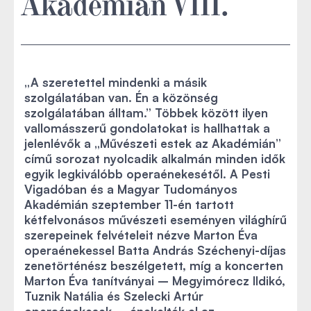
Akadémián VIII.
„A szeretettel mindenki a másik
szolgálatában van. Én a közönség
szolgálatában álltam.” Többek között ilyen
vallomásszerű gondolatokat is hallhattak a
jelenlévők a „Művészeti estek az Akadémián”
című sorozat nyolcadik alkalmán minden idők
egyik legkiválóbb operaénekesétől. A Pesti
Vigadóban és a Magyar Tudományos
Akadémián szeptember 11-én tartott
kétfelvonásos művészeti eseményen világhírű
szerepeinek felvételeit nézve Marton Éva
operaénekessel Batta András Széchenyi-díjas
zenetörténész beszélgetett, míg a koncerten
Marton Éva tanítványai – Megyimórecz Ildikó,
Tuznik Natália és Szelecki Artúr