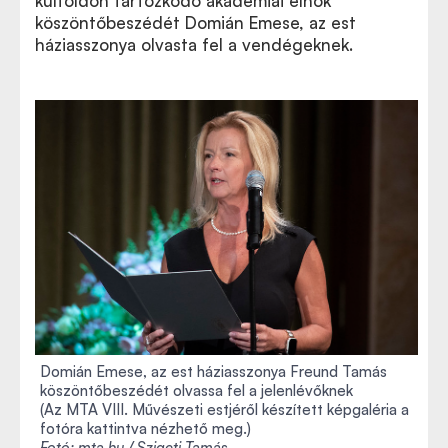
külföldön tartózkodó akadémiai elnök
köszöntőbeszédét Domián Emese, az est
háziasszonya olvasta fel a vendégeknek.
Domián Emese, az est háziasszonya Freund Tamás
köszöntőbeszédét olvassa fel a jelenlévőknek
(Az MTA VIII. Művészeti estjéről készített képgaléria a
fotóra kattintva nézhető meg.)
Fotó: mta.hu / Szigeti Tamás