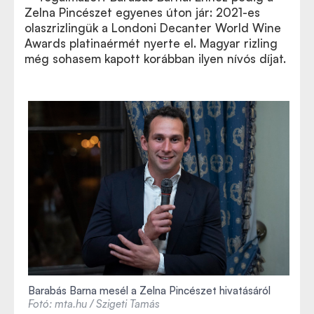
Zelna Pincészet egyenes úton jár: 2021-es
olaszrizlingük a Londoni Decanter World Wine
Awards platinaérmét nyerte el. Magyar rizling
még sohasem kapott korábban ilyen nívós díjat.
Barabás Barna mesél a Zelna Pincészet hivatásáról
Fotó: mta.hu / Szigeti Tamás