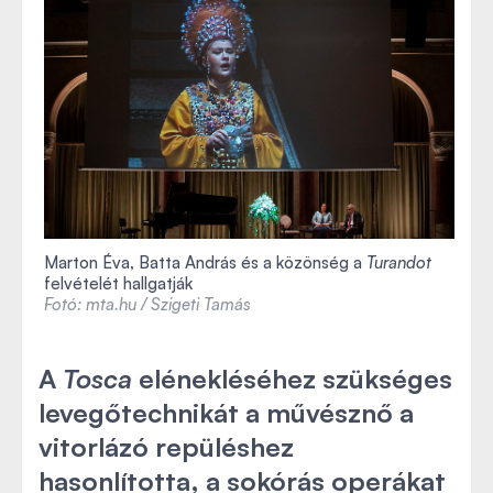
Marton Éva, Batta András és a közönség a
Turandot
felvételét hallgatják
Fotó: mta.hu / Szigeti Tamás
A
Tosca
elénekléséhez szükséges
levegőtechnikát a művésznő a
vitorlázó repüléshez
hasonlította, a sokórás operákat