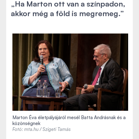
„Ha Marton ott van a színpadon,
akkor még a föld is megremeg.”
Marton Éva életpályájáról mesél Batta Andrásnak és a
közönségnek
Fotó: mta.hu / Szigeti Tamás