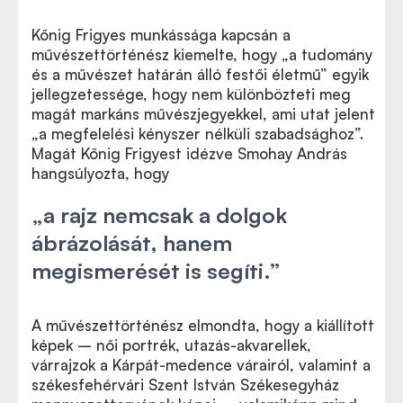
Kőnig Frigyes munkássága kapcsán a
művészettörténész kiemelte, hogy „a tudomány
és a művészet határán álló festői életmű” egyik
jellegzetessége, hogy nem különbözteti meg
magát markáns művészjegyekkel, ami utat jelent
„a megfelelési kényszer nélküli szabadsághoz”.
Magát Kőnig Frigyest idézve Smohay András
hangsúlyozta, hogy
„a rajz nemcsak a dolgok
ábrázolását, hanem
megismerését is segíti.”
A művészettörténész elmondta, hogy a kiállított
képek – női portrék, utazás-akvarellek,
várrajzok a Kárpát-medence várairól, valamint a
székesfehérvári Szent István Székesegyház