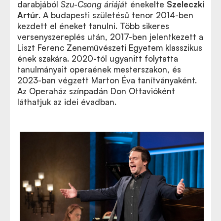
darabjából
Szu-Csong áriájá
t énekelte
Szeleczki
Artúr
. A budapesti születésű tenor 2014-ben
kezdett el éneket tanulni. Több sikeres
versenyszereplés után, 2017-ben jelentkezett a
Liszt Ferenc Zeneművészeti Egyetem klasszikus
ének szakára. 2020-tól ugyanitt folytatta
tanulmányait operaének mesterszakon, és
2023-ban végzett Marton Éva tanítványaként.
Az Operaház színpadán Don Ottavióként
láthatjuk az idei évadban.