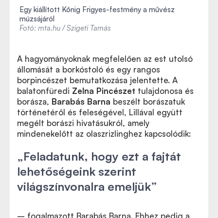
Egy kiállított Kőnig Frigyes-festmény a művész
múzsájáról
Fotó: mta.hu / Szigeti Tamás
A hagyományoknak megfelelően az est utolsó
állomását a borkóstoló és egy rangos
borpincészet bemutatkozása jelentette. A
balatonfüredi
Zelna Pincészet
tulajdonosa és
borásza,
Barabás Barna
beszélt borászatuk
történetéről és feleségével, Lillával együtt
megélt borászi hivatásukról, amely
mindenekelőtt az olaszrizlinghez kapcsolódik:
„Feladatunk, hogy ezt a fajtát
lehetőségeink szerint
világszínvonalra emeljük”
– fogalmazott Barabás Barna. Ehhez pedig a