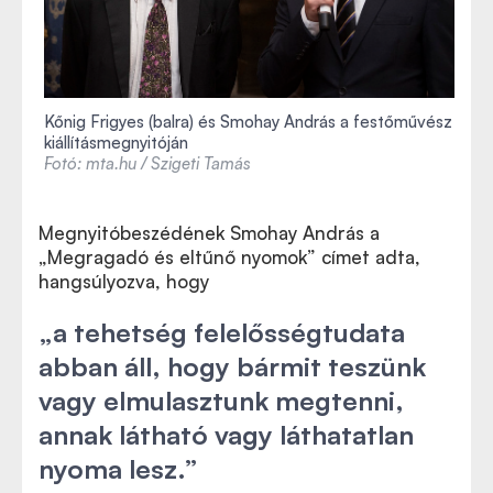
Kőnig Frigyes (balra) és Smohay András a festőművész
kiállításmegnyitóján
Fotó: mta.hu / Szigeti Tamás
Megnyitóbeszédének Smohay András a
„Megragadó és eltűnő nyomok” címet adta,
hangsúlyozva, hogy
„a tehetség felelősségtudata
abban áll, hogy bármit teszünk
vagy elmulasztunk megtenni,
annak látható vagy láthatatlan
nyoma lesz.”