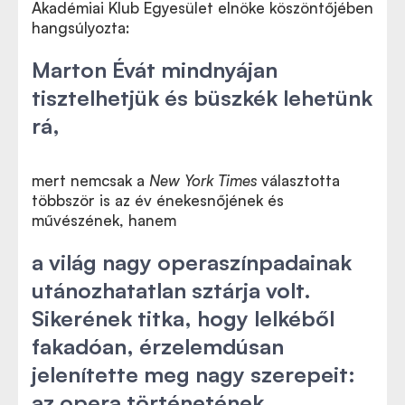
Akadémiai Klub Egyesület elnöke köszöntőjében
hangsúlyozta:
Marton Évát mindnyájan
tisztelhetjük és büszkék lehetünk
rá,
mert nemcsak a
New York Times
választotta
többször is az év énekesnőjének és
művészének, hanem
a világ nagy operaszínpadainak
utánozhatatlan sztárja volt.
Sikerének titka, hogy lelkéből
fakadóan, érzelemdúsan
jelenítette meg nagy szerepeit:
az opera történetének