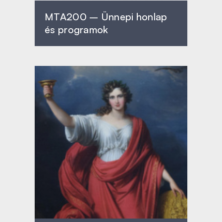
MTA200 – Ünnepi honlap
és programok