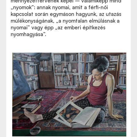
mennyezettervének képei – valamiképp mind
„nyomok”: annak nyomai, amit a férfi-női
kapcsolat során egymáson hagyunk, az utazás
múlékonyságának, „a nyomtalan elmúlásnak a
nyomai” vagy épp „az emberi építkezés
nyomhagyása”.