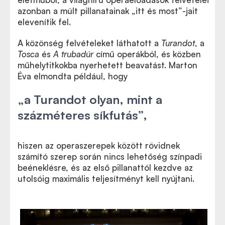
azonban a múlt pillanatainak „itt és most”-jait
elevenítik fel.
A közönség felvételeket láthatott a
Turandot
, a
Tosca
és
A trubadúr
című operákból, és közben
műhelytitkokba nyerhetett beavatást. Marton
Éva elmondta például, hogy
„a Turandot olyan, mint a
százméteres síkfutás”,
hiszen az operaszerepek között rövidnek
számító szerep során nincs lehetőség színpadi
beéneklésre, és az első pillanattól kezdve az
utolsóig maximális teljesítményt kell nyújtani.