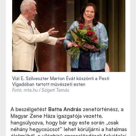
Vizi E. Szilveszter Marton Évát köszönti a Pesti
Vigadóban tartott művészeti esten
Fotó: mta.hu / Szigeti Tamás
A beszélgetést
Batta András
zenetörténész, a
Magyar Zene Háza igazgatója vezette,
hangsúlyozva, hogy bár egy este során „csak
néhány hegycsúcsot” lehet körüljárni a hatalmas
életműből, a világhírű operaelőadások felvételei