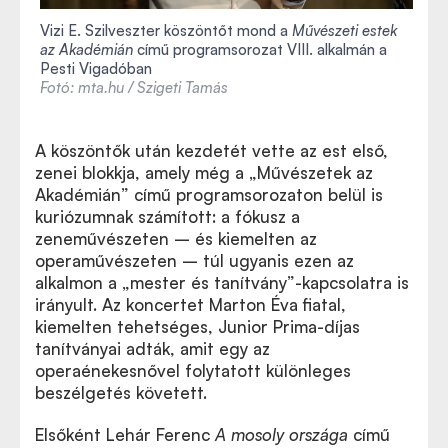
Vizi E. Szilveszter köszöntőt mond a
Művészeti estek
az Akadémián
című programsorozat VIII. alkalmán a
Pesti Vigadóban
Fotó: mta.hu / Szigeti Tamás
A köszöntők után kezdetét vette az est első,
zenei blokkja, amely még a
„
Művészetek az
Akadémián
”
című programsorozaton belül is
kuriózumnak számított: a fókusz a
zeneművészeten – és kiemelten az
operaművészeten – túl ugyanis ezen az
alkalmon a „mester és tanítvány”-kapcsolatra is
irányult. Az koncertet Marton Éva fiatal,
kiemelten tehetséges, Junior Prima-díjas
tanítványai adták, amit egy az
operaénekesnővel folytatott különleges
beszélgetés követett.
Elsőként Lehár Ferenc
A mosoly országa
című