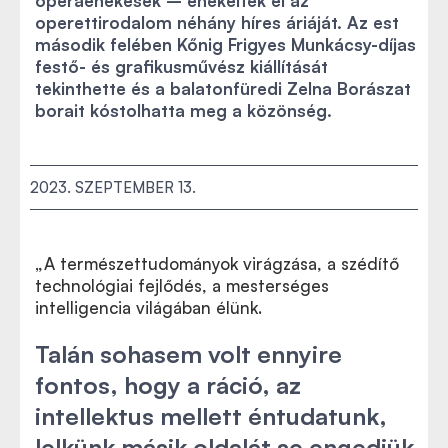
operaénekesek – énekelték el az
operettirodalom néhány híres áriáját. Az est
második felében Kőnig Frigyes Munkácsy-díjas
festő- és grafikusművész kiállítását
tekinthette és a balatonfüredi Zelna Borászat
borait kóstolhatta meg a közönség.
2023. SZEPTEMBER 13.
„A természettudományok virágzása, a szédítő
technológiai fejlődés, a mesterséges
intelligencia világában élünk.
Talán sohasem volt ennyire
fontos, hogy a ráció, az
intellektus mellett éntudatunk,
lelkünk másik oldalát se engedjük