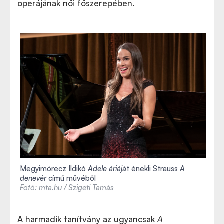
operájának női főszerepében.
Megyimórecz Ildikó
Adele áriájá
t énekli Strauss
A
denevér
című művéből
Fotó: mta.hu / Szigeti Tamás
A harmadik tanítvány az ugyancsak
A