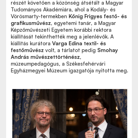
részét követően a közönség átsétált a Magyar
Tudományos Akadémiára, ahol a Kodály- és
Vörösmarty-termekben
Kőnig Frigyes festő- és
grafikusművész
, egyetemi tanár, a Magyar
Képzőművészeti Egyetem korábbi rektora
kiállítását tekinthették meg a jelenlévők. A
kiállítás kurátora
Varga Edina textil- és
festőművész
volt, a tárlatot pedig
Smohay
András művészettörténész
,
múzeumpedagógus, a Székesfehérvári
Egyházmegyei Múzeum igazgatója nyitotta meg.