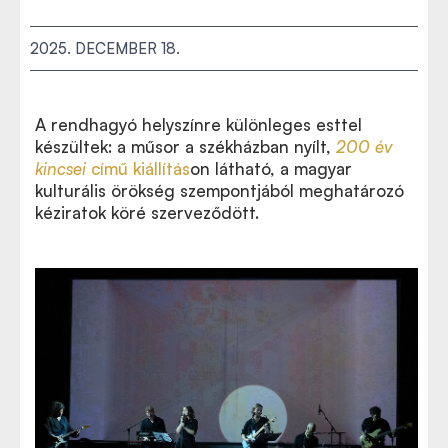
2025. DECEMBER 18.
A rendhagyó helyszínre különleges esttel
készültek: a műsor a székházban nyílt,
200 év
kincsei
című kiállítás
on látható, a magyar
kulturális örökség szempontjából meghatározó
kéziratok köré szerveződött.