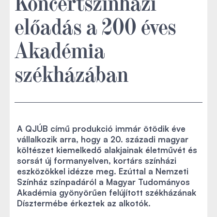
Koncertszínházi
előadás a 200 éves
Akadémia
székházában
A QJÚB című produkció immár ötödik éve
vállalkozik arra, hogy a 20. századi magyar
költészet kiemelkedő alakjainak életművét és
sorsát új formanyelven, kortárs színházi
eszközökkel idézze meg. Ezúttal a Nemzeti
Színház színpadáról a Magyar Tudományos
Akadémia gyönyörűen felújított székházának
Dísztermébe érkeztek az alkotók.