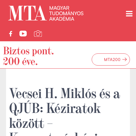
→
MTA200
Vecsei H. Miklós és a
QJÚB: Kéziratok
között –