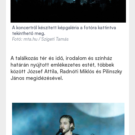
A koncertről készített képgaléria a fotóra kattintva
tekinthető meg.
Fotó: mta.hu / Szigeti Tamás
A találkozás tér és idő, irodalom és színház
határán nyújtott emlékezetes estét, többek
között József Attila, Radnóti Miklós és Pilinszky
János megidézésével.