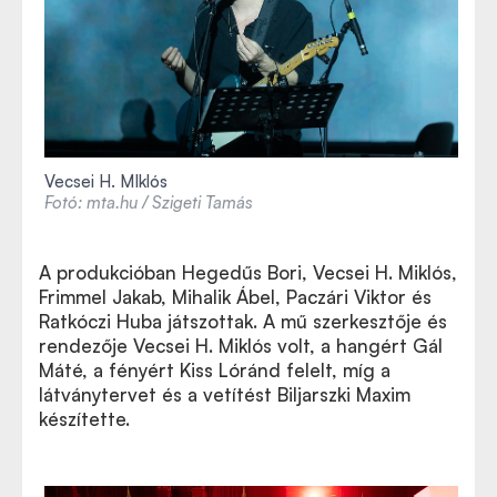
Vecsei H. MIklós
Fotó: mta.hu / Szigeti Tamás
A produkcióban Hegedűs Bori, Vecsei H. Miklós,
Frimmel Jakab, Mihalik Ábel, Paczári Viktor és
Ratkóczi Huba játszottak. A mű szerkesztője és
rendezője Vecsei H. Miklós volt, a hangért Gál
Máté, a fényért Kiss Lóránd felelt, míg a
látványtervet és a vetítést Biljarszki Maxim
készítette.