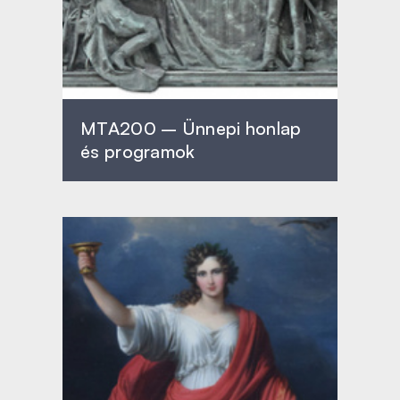
MTA200 – Ünnepi honlap
és programok