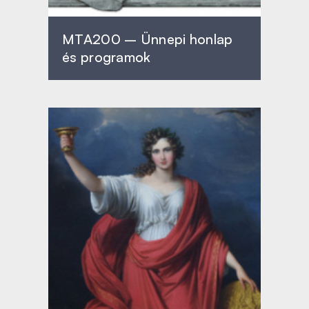
MTA200 – Ünnepi honlap
és programok