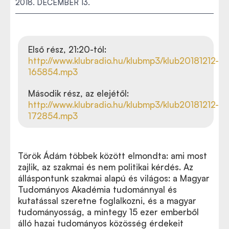
2018. DECEMBER 13.
Első rész, 21:20-tól:
http://www.klubradio.hu/klubmp3/klub20181212-
165854.mp3
Második rész, az elejétől:
http://www.klubradio.hu/klubmp3/klub20181212-
172854.mp3
Török Ádám többek között elmondta: ami most
Az MTA 190., rendkívüli közgyűlésének aloldala
zajlik, az szakmai és nem politikai kérdés. Az
álláspontunk szakmai alapú és világos: a Magyar
Tudományos Akadémia tudománnyal és
kutatással szeretne foglalkozni, és a magyar
tudományosság, a mintegy 15 ezer emberből
álló hazai tudományos közösség érdekeit