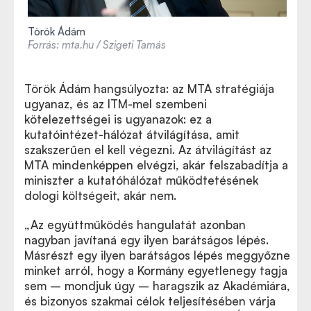
Török Ádám
Forrás: mta.hu / Szigeti Tamás
Török Ádám hangsúlyozta: az MTA stratégiája
ugyanaz, és az ITM-mel szembeni
kötelezettségei is ugyanazok: ez a
kutatóintézet-hálózat átvilágítása, amit
szakszerűen el kell végezni. Az átvilágítást az
MTA mindenképpen elvégzi, akár felszabadítja a
miniszter a kutatóhálózat működtetésének
dologi költségeit, akár nem.
„Az együttműködés hangulatát azonban
nagyban javítaná egy ilyen barátságos lépés.
Másrészt egy ilyen barátságos lépés meggyőzne
minket arról, hogy a Kormány egyetlenegy tagja
sem – mondjuk úgy – haragszik az Akadémiára,
és bizonyos szakmai célok teljesítésében várja