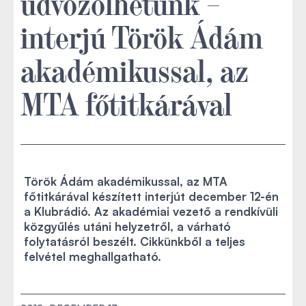
üdvözölhetünk –
interjú Török Ádám
akadémikussal, az
MTA főtitkárával
Török Ádám akadémikussal, az MTA
főtitkárával készített interjút december 12-én
a Klubrádió. Az akadémiai vezető a rendkívüli
közgyűlés utáni helyzetről, a várható
folytatásról beszélt. Cikkünkből a teljes
felvétel meghallgatható.