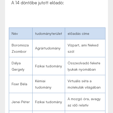
A 14 döntőbe jutott előadó:
Név
tudományterület
előadás címe
Boromisza
Vízpart, ami Neked
Agrártudomány
Zsombor
szól
Dálya
Összeolvadó fekete
Fizikai tudomány
Gergely
lyukak nyomában
Kémiai
Virtuális séta a
Fiser Béla
tudomány
molekulák világában
A mozgó óra, avagy
Jenei Péter
Fizikai tudomány
az idő relatív