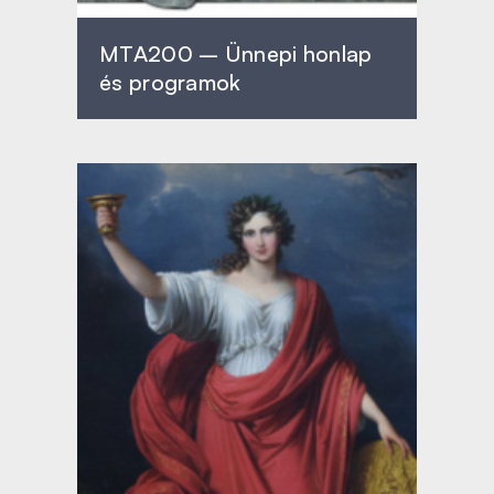
MTA200 – Ünnepi honlap
és programok