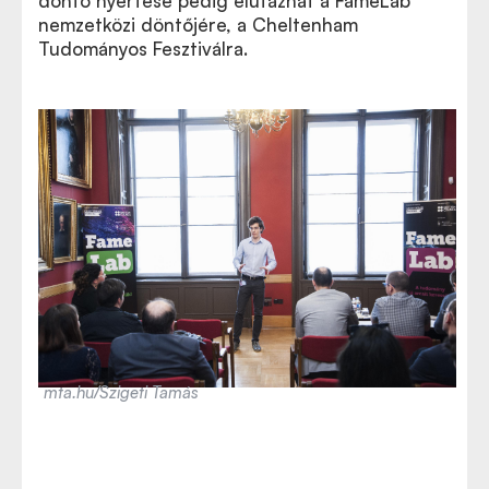
döntő nyertese pedig elutazhat a FameLab
nemzetközi döntőjére, a Cheltenham
Tudományos Fesztiválra.
mta.hu/Szigeti Tamás