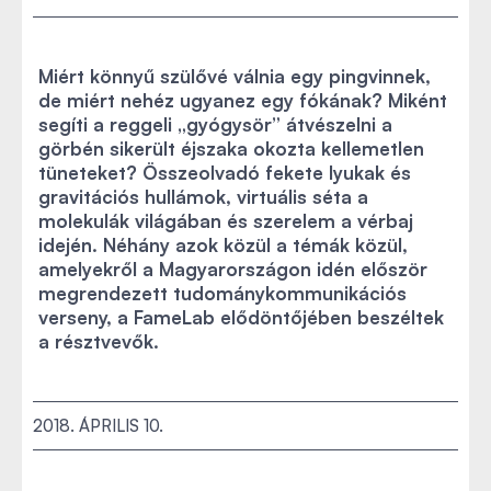
Miért könnyű szülővé válnia egy pingvinnek,
de miért nehéz ugyanez egy fókának? Miként
segíti a reggeli „gyógysör” átvészelni a
görbén sikerült éjszaka okozta kellemetlen
tüneteket? Összeolvadó fekete lyukak és
gravitációs hullámok, virtuális séta a
molekulák világában és szerelem a vérbaj
idején. Néhány azok közül a témák közül,
amelyekről a Magyarországon idén először
megrendezett tudománykommunikációs
verseny, a FameLab elődöntőjében beszéltek
a résztvevők.
2018. ÁPRILIS 10.