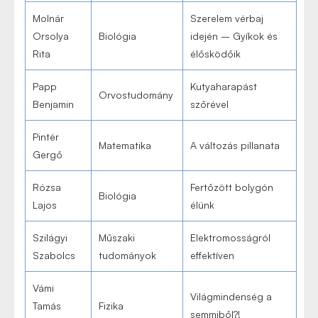
Molnár
Szerelem vérbaj
Orsolya
Biológia
idején – Gyíkok és
Rita
élősködőik
Papp
Kutyaharapást
Orvostudomány
Benjamin
szőrével
Pintér
Matematika
A változás pillanata
Gergő
Rózsa
Fertőzött bolygón
Biológia
Lajos
élünk
Szilágyi
Műszaki
Elektromosságról
Szabolcs
tudományok
effektíven
Vámi
Világmindenség a
Tamás
Fizika
semmiből?!