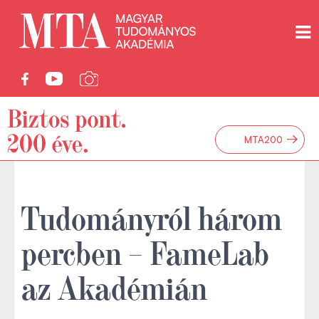
→
MTA200
Tudományról három
percben – FameLab
az Akadémián