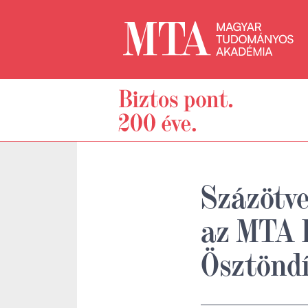
Százötve
az MTA B
Ösztöndí