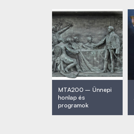
MTA200 – Ünnepi
honlap és
programok