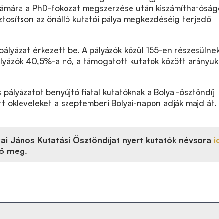
zámára a PhD-fokozat megszerzése után kiszámíthatóság
tosítson az önálló kutatói pálya megkezdéséig terjedő
ályázat érkezett be. A pályázók közül 155-en részesülnek
lyázók 40,5%-a nő, a támogatott kutatók között arányuk
pályázatot benyújtó fiatal kutatóknak a Bolyai-ösztöndíj
ott okleveleket a szeptemberi Bolyai-napon adják majd át.
ai János Kutatási Ösztöndíjat nyert kutatók névsora
i
ő meg.