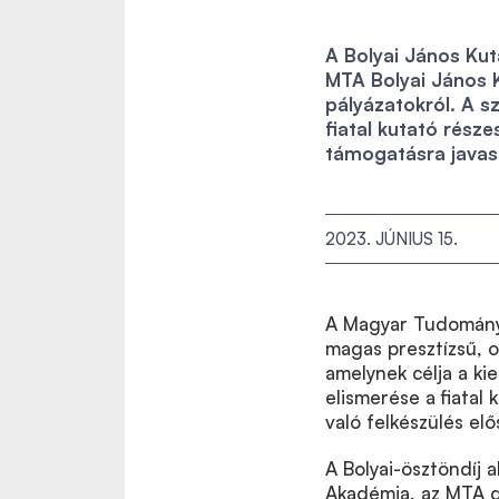
A Bolyai János Kut
MTA Bolyai János K
pályázatokról. A sz
fiatal kutató rész
támogatásra javaso
2023. JÚNIUS 15.
A Magyar Tudományo
magas presztízsű, o
amelynek célja a ki
elismerése a fiatal
való felkészülés elő
A Bolyai-ösztöndíj
Akadémia, az MTA do