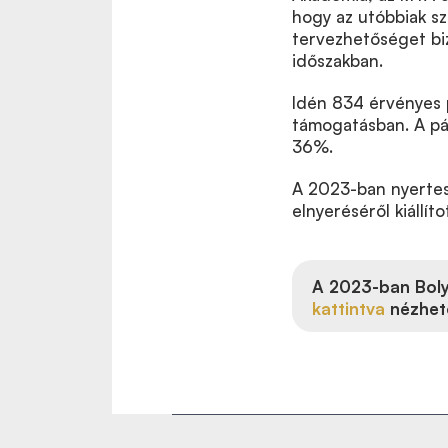
hogy az utóbbiak s
tervezhetőséget biz
időszakban.
Idén 834 érvényes p
támogatásban. A pá
36%.
A 2023-ban nyertes 
elnyeréséről kiállít
A 2023-ban Boly
kattintva
nézhet