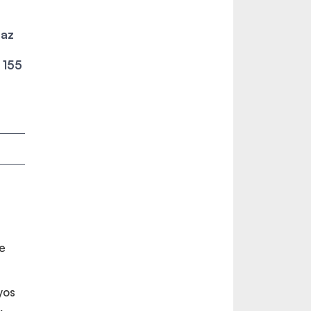
 az
 155
e
yos
,