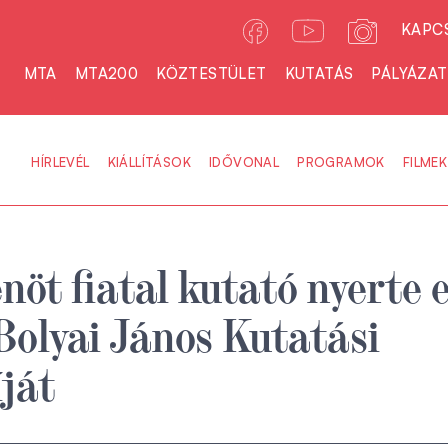
KAPC
MTA
MTA200
KÖZTESTÜLET
KUTATÁS
PÁLYÁZA
HÍRLEVÉL
KIÁLLÍTÁSOK
IDŐVONAL
PROGRAMOK
FILMEK
nöt fiatal kutató nyerte e
olyai János Kutatási
ját