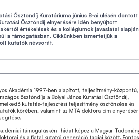
atási Ösztöndíj Kuratóriuma június 8-ai ülésén döntött
utatási Ösztöndíj elnyerésére idén benyújtott
akértői értékelések és a kollégiumok javaslatai alapján
esül a támogatásban. Cikkünkben ismertetjük a
lt kutatók névsorát.
s Akadémia 1997-ben alapított, teljesítmény-központú,
rszágos ösztöndíja a Bolyai János Kutatási Ösztöndíj,
emelkedő kutatás-fejlesztési teljesítmény ösztönzése és
 kutatók körében, valamint az MTA doktora cím elnyerésér
segítése.
 akadémiai támogatásként hidat képez a Magyar Tudomán
ktorai és a fiatal kutatói generáció tagjai között. Fontos