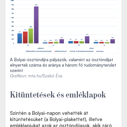
A Bolyai-ösztöndíjra pályázók, valamint az ösztöndíjat
elnyertek száma és aránya a három fő tudományterület
szerint
Grafikon: mta.hu/Szabó Éva
Kitüntetések és emléklapok
Szintén a Bolyai-napon vehették át
kitüntetésüket (a Bolyai-plakettet), illetve
emléklapjukat azok az ösztöndíjasok, akik záró