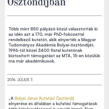
Ösztöndíjban
Több mint 850 pályázó közül választották ki
az idén azt a 170, már PhD-fokozattal
rendelkező kutatót, akik elnyerték a Magyar
Tudományos Akadémia Bolyai-ösztöndíját.
1996-tól közel 3400 fiatal kutatónak
biztosított támogatást az MTA, 15-en közülük
ma már akadémikusok.
2016. JÚLIUS 7.
„A
Bolyai János Kutatási Ösztöndíj
elnyerése és általában
a kutatási támogatások
A 2016-ban ösztöndíjat nyertek listája ide kattintva
több kötelezettséggel is együtt járnak. Nem