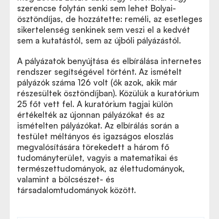
szerencse folytán senki sem lehet Bolyai-
ösztöndíjas, de hozzátette: reméli, az esetleges
sikertelenség senkinek sem veszi el a kedvét
sem a kutatástól, sem az újbóli pályázástól.
A pályázatok benyújtása és elbírálása internetes
rendszer segítségével történt. Az ismételt
pályázók száma 126 volt (ők azok, akik már
részesültek ösztöndíjban). Közülük a kuratórium
25 főt vett fel. A kuratórium tagjai külön
értékelték az újonnan pályázókat és az
ismételten pályázókat. Az elbírálás során a
testület méltányos és igazságos eloszlás
megvalósítására törekedett a három fő
tudományterület, vagyis a matematikai és
természettudományok, az élettudományok,
valamint a bölcsészet- és
társadalomtudományok között.