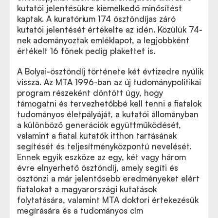
kutatói jelentésükre kiemelkedő minősítést
kaptak. A kuratórium 174 ösztöndíjas záró
kutatói jelentését értékelte az idén. Közülük 74-
nek adományoztak emléklapot, a legjobbként
értékelt 16 főnek pedig plakettet is.
A Bolyai-ösztöndíj története két évtizedre nyúlik
vissza. Az MTA 1996-ban az új tudománypolitikai
program részeként döntött úgy, hogy
támogatni és tervezhetőbbé kell tenni a fiatalok
tudományos életpályáját, a kutatói állományban
a különböző generációk együttműködését,
valamint a fiatal kutatók itthon tartásának
segítését és teljesítményközpontú nevelését.
Ennek egyik eszköze az egy, két vagy három
évre elnyerhető ösztöndíj, amely segíti és
ösztönzi a már jelentősebb eredményeket elért
fiatalokat a magyarországi kutatások
folytatására, valamint MTA doktori értekezésük
megírására és a tudományos cím