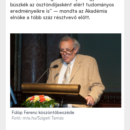
büszkék az ösztöndíjasként elért tudományos
eredményeikre is” – mondta az Akadémia
elnöke a több száz résztvevő előtt.
Fülöp Ferenc köszöntőbeszéde
Fotó: mta.hu/Szigeti Tamás