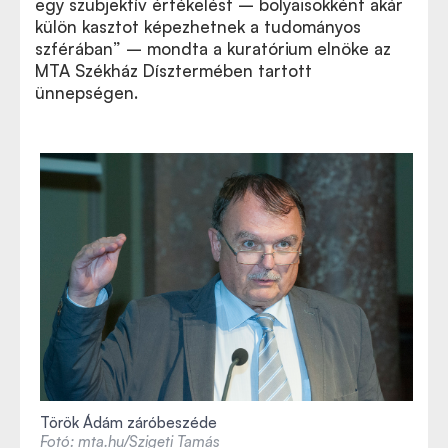
egy szubjektív értékelést – bolyaisokként akár
külön kasztot képezhetnek a tudományos
szférában” – mondta a kuratórium elnöke az
MTA Székház Dísztermében tartott
ünnepségen.
Török Ádám záróbeszéde
Fotó: mta.hu/Szigeti Tamás