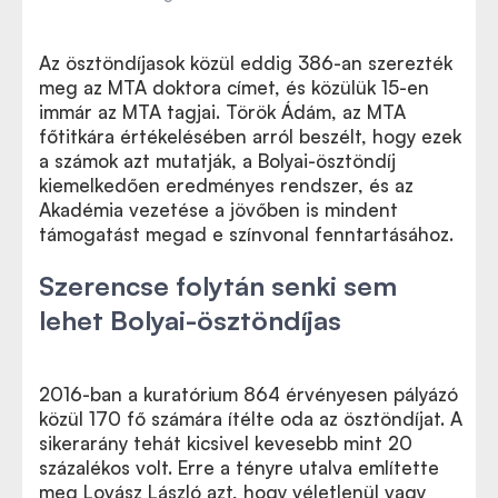
Az ösztöndíjasok közül eddig 386-an szerezték
meg az MTA doktora címet, és közülük 15-en
immár az MTA tagjai. Török Ádám, az MTA
főtitkára értékelésében arról beszélt, hogy ezek
a számok azt mutatják, a Bolyai-ösztöndíj
kiemelkedően eredményes rendszer, és az
Akadémia vezetése a jövőben is mindent
támogatást megad e színvonal fenntartásához.
Szerencse folytán senki sem
lehet Bolyai-ösztöndíjas
2016-ban a kuratórium 864 érvényesen pályázó
közül 170 fő számára ítélte oda az ösztöndíjat. A
sikerarány tehát kicsivel kevesebb mint 20
százalékos volt. Erre a tényre utalva említette
meg Lovász László azt, hogy véletlenül vagy