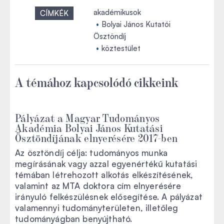
akadémikusok
CÍMKÉK
Bolyai János Kutatói
Ösztöndíj
köztestület
A témához kapcsolódó cikkeink
Pályázat a Magyar Tudományos
Akadémia Bolyai János Kutatási
Ösztöndíjának elnyerésére 2017-ben
Az ösztöndíj célja: tudományos munka
megírásának vagy azzal egyenértékű kutatási
témában létrehozott alkotás elkészítésének,
valamint az MTA doktora cím elnyerésére
irányuló felkészülésnek elősegítése. A pályázat
valamennyi tudományterületen, illetőleg
tudományágban benyújtható.