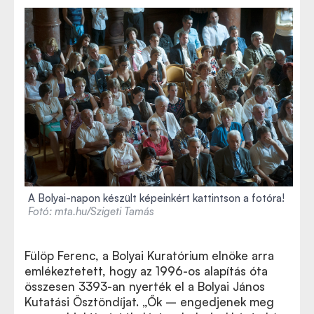
A Bolyai-napon készült képeinkért kattintson a fotóra!
Fotó: mta.hu/Szigeti Tamás
Fülöp Ferenc, a Bolyai Kuratórium elnöke arra
emlékeztetett, hogy az 1996-os alapítás óta
összesen 3393-an nyerték el a Bolyai János
Kutatási Ösztöndíjat. „Ők – engedjenek meg