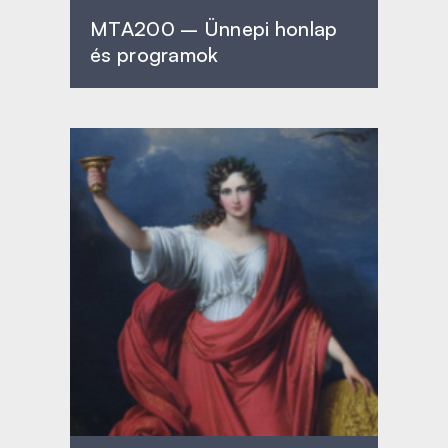
MTA200 – Ünnepi honlap
és programok