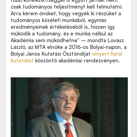
tölthető le
csak tudományos teljesítményt kell felmutatni.
Arra kérem önöket, hogy vegyék ki részüket a
tudományos közéleti munkából, egymás
eredményeinek értékeléséből is, hiszen így
működik a tudomány, és e munka nélkül az
Akadémia sem működhetne” – mondta Lovász
László, az MTA elnöke a 2016-os Bolyai-napon, a
Bolyai János Kutatási Ösztöndíjat
elnyert fiatal
kutatókat
köszöntő akadémiai rendezvényen.