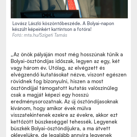
Lovász László köszöntőbeszéde. A Bolyai-napon
készült képeinkért kattintson a fotóra!
Fotó: mta.hu/Szigeti Tamás
„Az önök pályáján most még hosszúnak tűnik a
Bolyai-ösztöndíjas időszak, legyen az egy, két
vagy három év. Utólag, az elvégzett és
elvégzendő kutatásokat nézve, viszont egészen
rövidnek fog bizonyulni, hiszen a most
ösztöndíjjal támogatott kutatás valószínűleg
csak a magját képezi egy hosszú
eredménysorozatnak. Az új ösztöndíjasoknak
kívánom, hogy amikor évek múlva
visszatekintenek ezekre az évekre, akkor ezt
kettőzött büszkeséggel tehessék. Legyenek
büszkék Bolyai-ösztöndíjukra, a ma átvett
oklevelükre, de legalább annyira legyenek