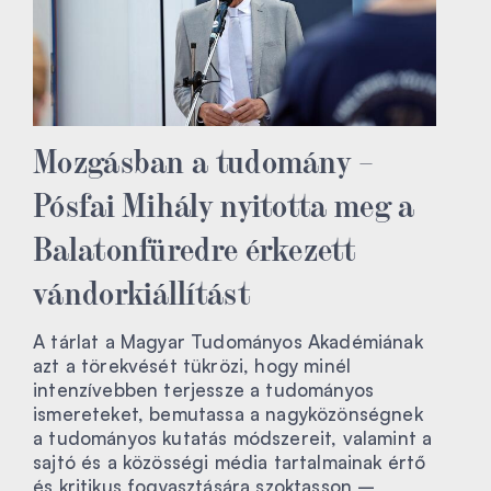
Mozgásban a tudomány –
Pósfai Mihály nyitotta meg a
Balatonfüredre érkezett
vándorkiállítást
A tárlat a Magyar Tudományos Akadémiának
azt a törekvését tükrözi, hogy minél
intenzívebben terjessze a tudományos
ismereteket, bemutassa a nagyközönségnek
a tudományos kutatás módszereit, valamint a
sajtó és a közösségi média tartalmainak értő
és kritikus fogyasztására szoktasson –