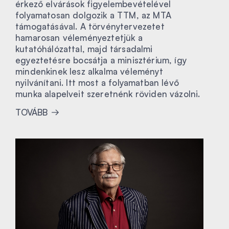
érkező elvárások figyelembevételével
folyamatosan dolgozik a TTM, az MTA
támogatásával. A törvénytervezetet
hamarosan véleményeztetjük a
kutatóhálózattal, majd társadalmi
egyeztetésre bocsátja a minisztérium, így
mindenkinek lesz alkalma véleményt
nyilvánítani. Itt most a folyamatban lévő
munka alapelveit szeretnénk röviden vázolni.
TOVÁBB