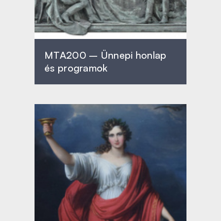
MTA200 – Ünnepi honlap
és programok