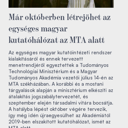
Már októberben létrejöhet az
egységes magyar
kutatóhálózat az MTA alatt
Az egységes magyar kutatóintézeti rendszer
kialakításáról és ennek tervezett
menetrendjéről egyeztettek a Tudományos
Technológiai Minisztérium és a Magyar
Tudományos Akadémia vezetői július 14-én az
MTA székházában. A korábbi és a mostani
tárgyalások alapján a minisztérium elkészíti az
átalakítás jogszabálytervezetét, és
szeptember elején társadalmi vitára bocsátja.
A hatályba lépést október végére tervezik,
így még idén újraegyesülhet az Akadémiától
2019-ben elszakított kutatóhálózat, ismét az
MTA alatt.