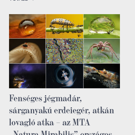
Fenséges jégmadár,
sárganyakú erdeiegér, atkán
lovagló atka – az MTA
„Natura Mirabilis” országos