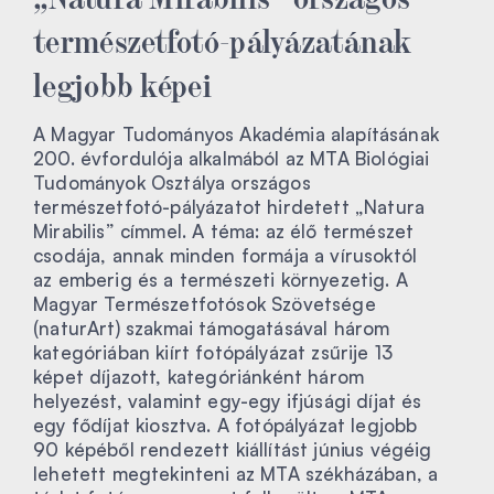
természetfotó-pályázatának
legjobb képei
A Magyar Tudományos Akadémia alapításának
200. évfordulója alkalmából az MTA Biológiai
Tudományok Osztálya országos
természetfotó-pályázatot hirdetett „Natura
Mirabilis” címmel. A téma: az élő természet
csodája, annak minden formája a vírusoktól
az emberig és a természeti környezetig. A
Magyar Természetfotósok Szövetsége
(naturArt) szakmai támogatásával három
kategóriában kiírt fotópályázat zsűrije 13
képet díjazott, kategóriánként három
helyezést, valamint egy-egy ifjúsági díjat és
egy fődíjat kiosztva. A fotópályázat legjobb
90 képéből rendezett kiállítást június végéig
lehetett megtekinteni az MTA székházában, a