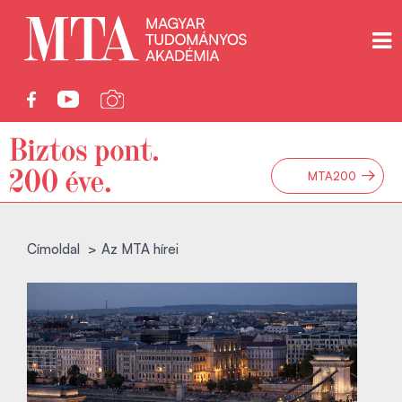
→
MTA200
Címoldal
Az MTA hírei