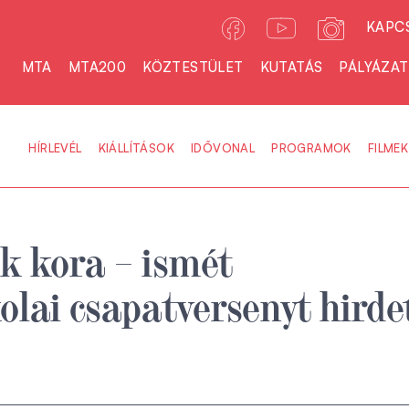
KAPC
MTA
MTA200
KÖZTESTÜLET
KUTATÁS
PÁLYÁZA
HÍRLEVÉL
KIÁLLÍTÁSOK
IDŐVONAL
PROGRAMOK
FILMEK
k kora – ismét
olai csapatversenyt hirde