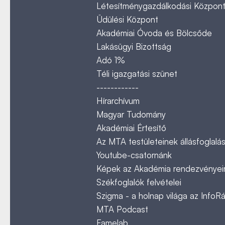
Létesítménygazdálkodási Közpon
Üdülési Központ
Akadémiai Óvoda és Bölcsőde
Lakásügyi Bizottság
Adó 1%
Téli igazgatási szünet
------------
Hírarchívum
Magyar Tudomány
Akadémiai Értesítő
Az MTA testületeinek állásfoglalás
Youtube-csatornánk
Képek az Akadémia rendezvényeir
Székfoglalók felvételei
Szigma - a holnap világa az InfoR
MTA Podcast
Famelab