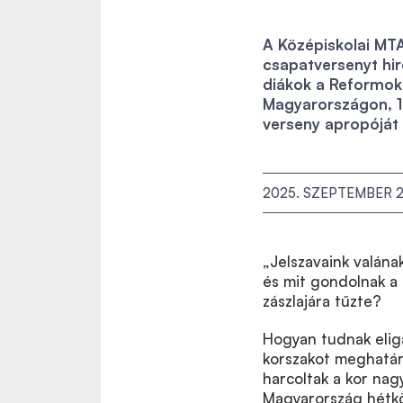
A Középiskolai MT
csapatversenyt hi
diákok a Reformok
Magyarországon, 1
verseny apropóját
2025. SZEPTEMBER 2
„Jelszavaink valána
és mit gondolnak a 
zászlajára tűzte?
Hogyan tudnak eliga
korszakot meghatáro
harcoltak a kor nag
Magyarország hétköz