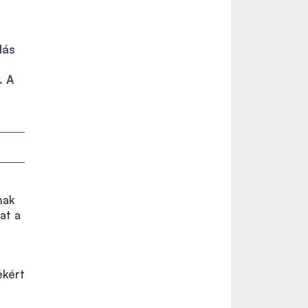
lás
. A
nak
at a
a
ékért