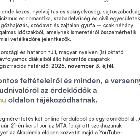
rendelkezés, nyelvújítás és soknyelvűség, sajtószabadsá
zicizmus és romantika, szabadelvűség és civil egyesületek
 gőzhajózás, szódavíz és zajtalan gyufa – csak néhány
zgalmas időszakból, amelynek ismeretéről összemérhetik
iai vetélkedőre jelentkezők.
rszági és határon túli, magyar nyelven (is) oktató
évfolyamos diákjaiból álló háromfős csapatok
gisztrációs határidő:
2025. november 3. éjfél
.
ontos feltételeiről és minden, a versenn
udnivalóról az érdeklődők a
hu
oldalon tájékozódhatnak.
gmérettetés két online fordulóból és egy döntőből áll. 
uár 21-én
kerül sor az MTA felújított székházának
yet az Akadémia élőben közvetít majd a YouTube-