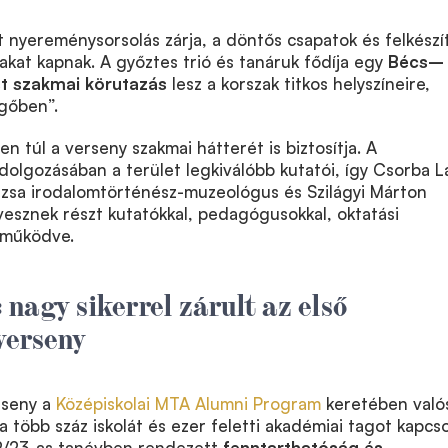
t nyereménysorsolás zárja, a döntős csapatok és felkészí
akat kapnak. A győztes trió és tanáruk fődíja egy
Bécs–
 szakmai körutazás
lesz a korszak titkos helyszíneire,
egőben”.
n túl a verseny szakmai hátterét is biztosítja. A
dolgozásában a terület legkiválóbb kutatói, így Csorba L
suzsa irodalomtörténész-muzeológus és Szilágyi Márton
esznek részt kutatókkal, pedagógusokkal, oktatási
tműködve.
nagy sikerrel zárult az első
verseny
seny a
Középiskolai MTA Alumni Program
keretében való
 több száz iskolát és ezer feletti akadémiai tagot kapcso
22/23-as tanévben rendezett
fenntarthatóság és