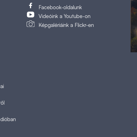
t
Facebook-oldalunk
Videóink a Youtube-on
Képgalériáink a Flickr-en
ai
ől
ádióban