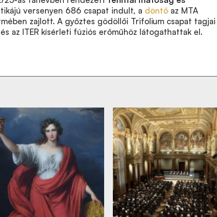
ikájú versenyen 686 csapat indult, a
döntő
az MTA
mében zajlott. A győztes gödöllői Trifolium csapat tagjai
és az ITER kísérleti fúziós erőműhöz látogathattak el.