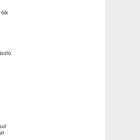
tőik
ászló
sul
lt