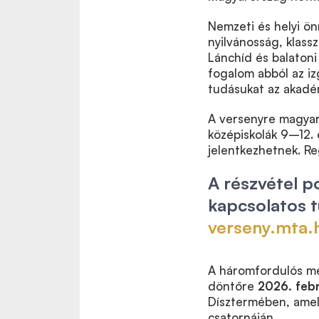
Nemzeti és helyi ön
nyilvánosság, klass
Lánchíd és balatoni
fogalom abból az i
tudásukat az akadém
A versenyre magyaro
középiskolák 9–12. 
jelentkezhetnek. Re
A részvétel p
kapcsolatos t
verseny.mta.
A háromfordulós me
döntőre
2026. febr
Dísztermében, amel
csatornáján.