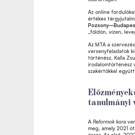
Az online fordulóka
értékes tárgyjutalm
Pozsony–Budapest
„földön, vízen, lev
Az MTA a szervezése
versenyfeladatok ki
történész, Kalla Z
irodalomtörténész v
szakértőkkel együt
Előzmények: 
tanulmányi 
A
Reformok kora
ver
meg, amely 2021 óta
össze. Az első, 20