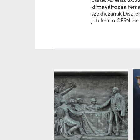
klímaváltozás
temat
székházának Díszter
jutalmul a CERN-be 