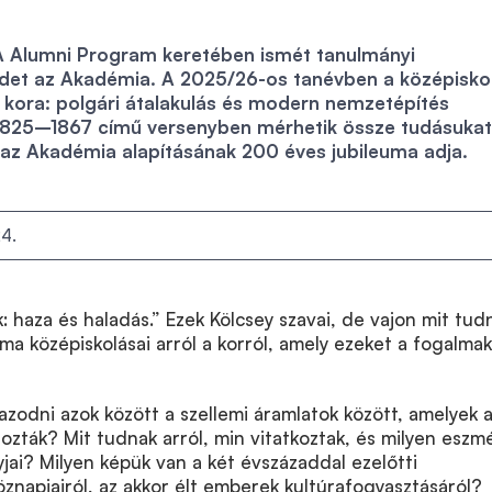
A Alumni Program keretében ismét tanulmányi
rdet az Akadémia. A 2025/26-os tanévben a középisko
 kora: polgári átalakulás és modern nemzetépítés
825–1867 című versenyben mérhetik össze tudásukat
 az Akadémia alapításának 200 éves jubileuma adja.
4.
k: haza és haladás.” Ezek Kölcsey szavai, de vajon mit tud
ma középiskolásai arról a korról, amely ezeket a fogalmak
zodni azok között a szellemi áramlatok között, amelyek 
zták? Mit tudnak arról, min vitatkoztak, és milyen eszm
yjai? Milyen képük van a két évszázaddal ezelőtti
napjairól, az akkor élt emberek kultúrafogyasztásáról?