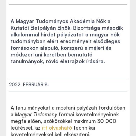
A Magyar Tudományos Akadémia Nők a
Kutatói Életpályán Elnöki Bizottsága második
alkalommal hirdet pályázatot a magyar nők
tudományban elért eredményeit elsődleges
forrásokon alapuló, korszerű elméleti és
módszertani keretben bemutató
tanulmányok, rövid életrajzok írására.
2022. FEBRUÁR 8.
A tanulmányokat a mostani pályázati fordulóban
A tavalyi pályázati fordulóról több információ itt
a
Magyar Tudomány
formai követelményeinek
érhető el.
megfelelően, szóközökkel maximum 30 000
leütéssel, az
itt olvasható
technikai
követelményekkel kell elkészíteni.