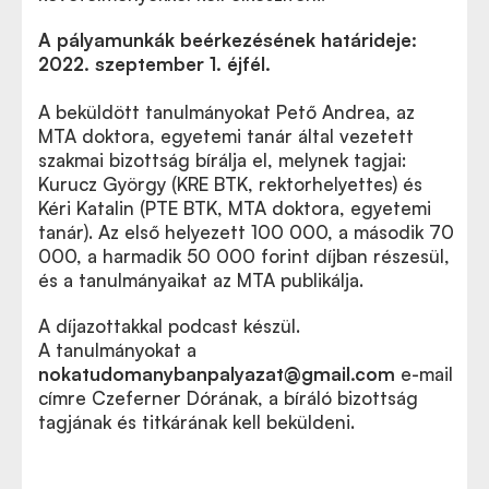
A pályamunkák beérkezésének határideje:
2022. szeptember 1. éjfél.
A beküldött tanulmányokat Pető Andrea, az
MTA doktora, egyetemi tanár által vezetett
szakmai bizottság bírálja el, melynek tagjai:
Kurucz György (KRE BTK, rektorhelyettes) és
Kéri Katalin (PTE BTK, MTA doktora, egyetemi
tanár). Az első helyezett 100 000, a második 70
000, a harmadik 50 000 forint díjban részesül,
és a tanulmányaikat az MTA publikálja.
A díjazottakkal podcast készül.
A tanulmányokat a
nokatudomanybanpalyazat@gmail.com
e-mail
címre Czeferner Dórának, a bíráló bizottság
tagjának és titkárának kell beküldeni.