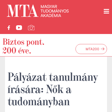
→
MTA200
Pályázat tanulmány
írására: Nők a
tudományban