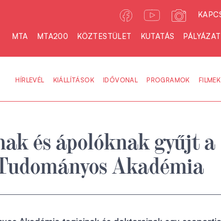
KAPC
MTA
MTA200
KÖZTESTÜLET
KUTATÁS
PÁLYÁZA
HÍRLEVÉL
KIÁLLÍTÁSOK
IDŐVONAL
PROGRAMOK
FILMEK
ak és ápolóknak gyűjt a
Tudományos Akadémia