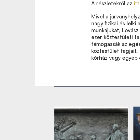
A részletekről az
it
Mivel a járványhel
nagy fizikai és lelk
munkájukat, Lovász
ezer köztestületi t
támogassák az egés
köztestület tagjait
kórház vagy egyéb 