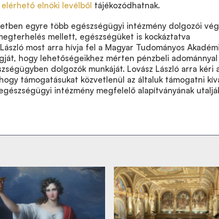
t elérhető elnöki levélből
tájékozódhatnak.
yzetben egyre több egészségügyi intézmény dolgozói vég
i megterhelés mellett, egészségüket is kockáztatva
 László most arra hívja fel a Magyar Tudományos Akadémi
agját, hogy lehetőségeikhez mérten pénzbeli adománnyal 
zségügyben dolgozók munkáját. Lovász László arra kéri 
, hogy támogatásukat közvetlenül az általuk támogatni kív
egészségügyi intézmény megfelelő alapítványának utaljá