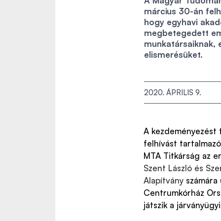
A Magyar Tudomány
március 30-án felh
hogy egyhavi akadé
megbetegedett em
munkatársaiknak, e
elismerésüket.
2020. ÁPRILIS 9.
A kezdeményezést tá
felhívást tartalmaz
MTA Titkárság az er
Szent László és Sze
Alapítvány
számára u
Centrumkórház Orsz
játszik a járványügy