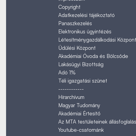
Copyright
Adatkezelési tájékoztató
Panaszkezelés
Elektronikus ügyintézés
Létesítménygazdálkodási Közpon
Üdülési Központ
Akadémiai Óvoda és Bölcsőde
Lakásügyi Bizottság
Adó 1%
Téli igazgatási szünet
------------
Hírarchívum
Magyar Tudomány
Akadémiai Értesítő
Az MTA testületeinek állásfoglalás
Youtube-csatornánk