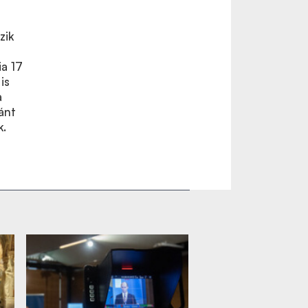
zik
a 17
is
a
ánt
k.