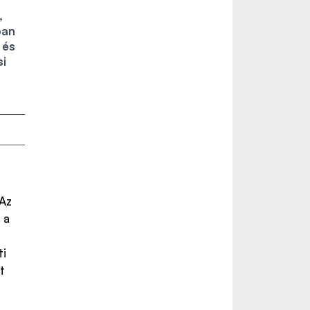
a
,
ban
 és
si
 Az
 a
ti
t