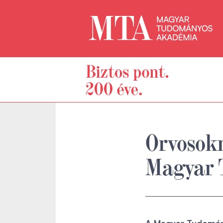
Orvosokn
Magyar 