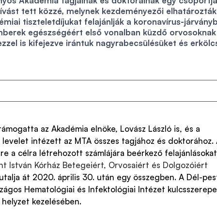
os Akadémia tagjainak és doktorainak egy csoportj
ívást tett közzé, melynek kezdeményezői elhatározták
miai tiszteletdíjukat felajánlják a koronavírus-járvány
berek egészségéért első vonalban küzdő orvosoknak
zzel is kifejezve irántuk nagyrabecsülésüket és erkölc
mogatta az Akadémia elnöke, Lovász László is, és a
ó levelet intézett az MTA összes tagjához és doktorához.
re a célra létrehozott számlájára beérkező felajánlásokat
nt István Kórház Betegeiért, Orvosaiért és Dolgozóiért
talja át 2020. április 30. után egy összegben. A Dél-pes
ágos Hematológiai és Infektológiai Intézet kulcsszerepe
i helyzet kezelésében.