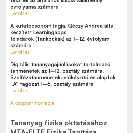
tesztek az általános iskola valamennyi
évfolyama számára
Letöltés
A kutatócsoport tagja, Géczy Andrea által
készített Learningapps
feladatok (Tankockák) az 1–12. évfolyam
számára
Letöltés
Digitális tananyagajánlásokat tartalmazó
tanmenetek az 1–12. osztály számára.
Szolfézstanmenetek: előkészítő és alapfok
„A” tagozat 1–6. osztály számára
Letöltés
A csoport honlapja
Tananyag fizika oktatásához
MTA-ELTE Fizika Tanítása