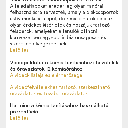
A feladatlapokat eredetileg olyan tanórai
felhasználásra tervezték, amely a diákcsoportok
aktív munkájára épül, de kimásolhatók belőlük
olyan érdekes kísérletek és hozzájuk tartozó
feladatok, amelyeket a tanulók otthoni
környezetben egyedül is biztonságosan és
sikeresen elvégezhetnek.
Letöltés
Videópéldatár a kémia tanításához: felvételek
és óravázlatok 12 kémiaórához
A videók listája és elérhetősége
A videófelvételekhez tartozó, szerkeszthető
óravázlatok és további óravázlatok
Harminc a kémia tanításához használható
prezentáció
Letöltés