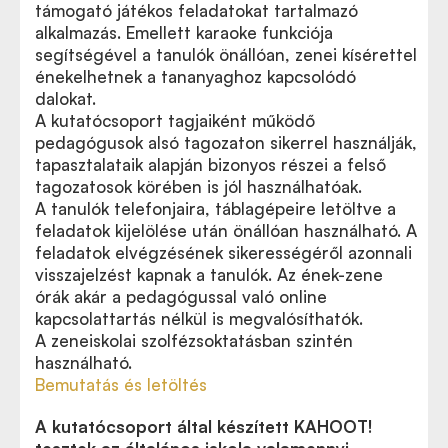
támogató játékos feladatokat tartalmazó
alkalmazás. Emellett karaoke funkciója
segítségével a tanulók önállóan, zenei kísérettel
énekelhetnek a tananyaghoz kapcsolódó
dalokat.
A kutatócsoport tagjaiként működő
pedagógusok alsó tagozaton sikerrel használják,
tapasztalataik alapján bizonyos részei a felső
tagozatosok körében is jól használhatóak.
A tanulók telefonjaira, táblagépeire letöltve a
feladatok kijelölése után önállóan használható. A
feladatok elvégzésének sikerességéről azonnali
visszajelzést kapnak a tanulók. Az ének-zene
órák akár a pedagógussal való online
kapcsolattartás nélkül is megvalósíthatók.
A zeneiskolai szolfézsoktatásban szintén
használható.
Bemutatás és letöltés
A kutatócsoport által készített KAHOOT!