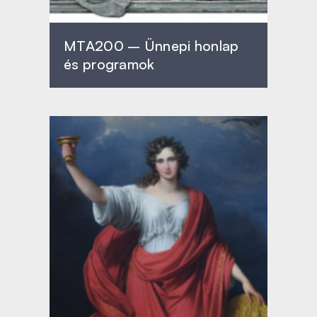
MTA200 – Ünnepi honlap
és programok