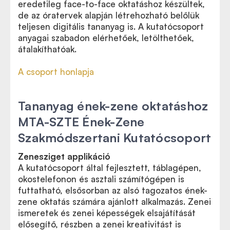
eredetileg face-to-face oktatáshoz készültek,
de az óratervek alapján létrehozható belőlük
teljesen digitális tananyag is. A kutatócsoport
anyagai szabadon elérhetőek, letölthetőek,
átalakíthatóak.
A csoport honlapja
Tananyag ének-zene oktatáshoz
MTA-SZTE Ének-Zene
Szakmódszertani Kutatócsoport
Zenesziget applikáció
A kutatócsoport által fejlesztett, táblagépen,
okostelefonon és asztali számítógépen is
futtatható, elsősorban az alsó tagozatos ének-
zene oktatás számára ajánlott alkalmazás. Zenei
ismeretek és zenei képességek elsajátítását
elősegítő, részben a zenei kreativitást is