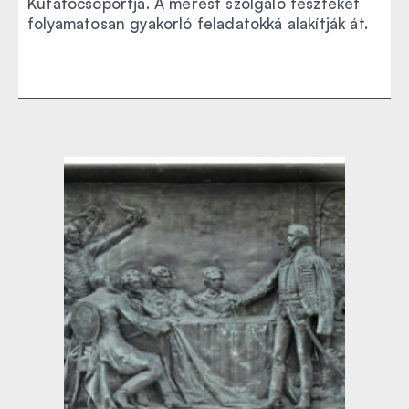
Kutatócsoportja. A mérést szolgáló teszteket
folyamatosan gyakorló feladatokká alakítják át.