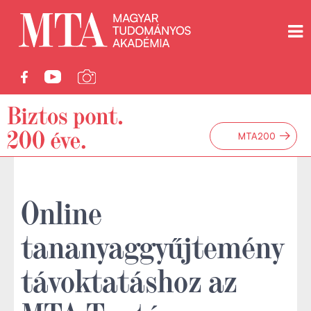
→
MTA200
Online
tananyaggyűjtemény
távoktatáshoz az