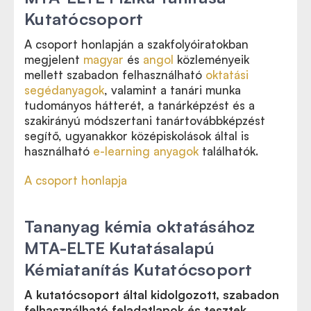
Kutatócsoport
A csoport honlapján a szakfolyóiratokban
megjelent
magyar
és
angol
közleményeik
mellett szabadon felhasználható
oktatási
segédanyagok
, valamint a tanári munka
tudományos hátterét, a tanárképzést és a
szakirányú módszertani tanártovábbképzést
segítő, ugyanakkor középiskolások által is
használható
e-learning anyagok
találhatók.
A csoport honlapja
Tananyag kémia oktatásához
MTA-ELTE Kutatásalapú
Kémiatanítás Kutatócsoport
A kutatócsoport által kidolgozott, szabadon
felhasználható feladatlapok és tesztek