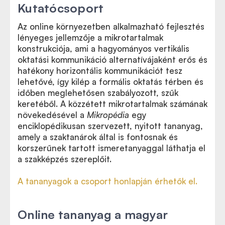
Kutatócsoport
Az online környezetben alkalmazható fejlesztés
lényeges jellemzője a mikrotartalmak
konstrukciója, ami a hagyományos vertikális
oktatási kommunikáció alternatívájaként erős és
hatékony horizontális kommunikációt tesz
lehetővé, így kilép a formális oktatás térben és
időben meglehetősen szabályozott, szűk
keretéből. A közzétett mikrotartalmak számának
növekedésével a
Mikropédia
egy
enciklopédikusan szervezett, nyitott tananyag,
amely a szaktanárok által is fontosnak és
korszerűnek tartott ismeretanyaggal láthatja el
a szakképzés szereplőit.
A tananyagok a csoport honlapján érhetők el.
Online tananyag a magyar