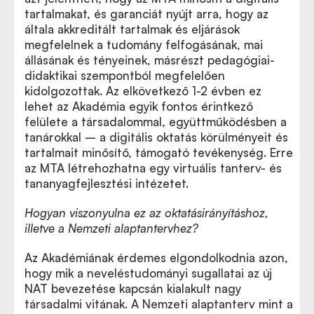
tartalmakat, és garanciát nyújt arra, hogy az
általa akkreditált tartalmak és eljárások
megfelelnek a tudomány felfogásának, mai
állásának és tényeinek, másrészt pedagógiai-
didaktikai szempontból megfelelően
kidolgozottak. Az elkövetkező 1-2 évben ez
lehet az Akadémia egyik fontos érintkező
felülete a társadalommal, együttműködésben a
tanárokkal – a digitális oktatás körülményeit és
tartalmait minősítő, támogató tevékenység. Erre
az MTA létrehozhatna egy virtuális tanterv- és
tananyagfejlesztési intézetet.
Hogyan viszonyulna ez az oktatásirányításhoz,
illetve a Nemzeti alaptantervhez?
Az Akadémiának érdemes elgondolkodnia azon,
hogy mik a neveléstudományi sugallatai az új
NAT bevezetése kapcsán kialakult nagy
társadalmi vitának. A Nemzeti alaptanterv mint a