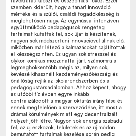
távoktatás káoszt és összeomlást okoz. Ezzel
szemben kiderült, hogy a tanári innováció
mértéke és a szülői, családi fogadókészség is
meglehetősen nagy. Az egymással intenzíven
együttműködő pedagógusok rengeteg
tartalmat kutattak fel, sok újat is készítenek,
nagyon sok módszertani innovációval állnak elő,
miközben már létező alkalmazásokat sajátítottak
el készségszinten. Ez ugyan sok stresszel és
olykor komikus mozzanattal járt, számomra a
legmeghökkentőbb mégis az, milyen sok,
kevéssé kihasznált kezdeményezőkészség és
önállóság rejlik az iskolarendszerben és a
pedagógustársadalomban. Ahhoz képest, ahogy
az utóbbi tíz évben egyre inkább
centralizálódott a magyar oktatás irányítása és
ennek megfelelően a szerveződése, itt most a
drámai körülmények miatt egy decentralizált
helyzet jött létre. Nagyon sok energia szabadul
fel, az új eszközök, felületek és az új módon
bemutatott tartalmak kezelése során pedig