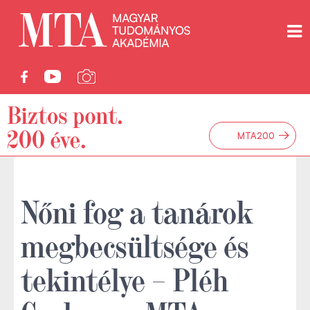
→
MTA200
Nőni fog a tanárok
megbecsültsége és
tekintélye – Pléh