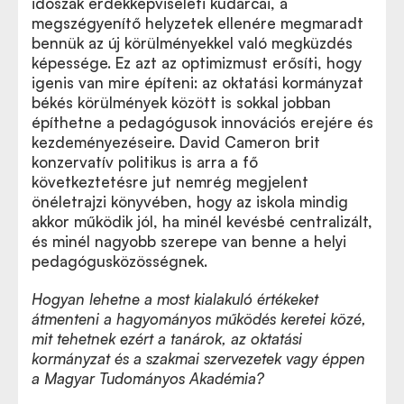
időszak érdekképviseleti kudarcai, a
megszégyenítő helyzetek ellenére megmaradt
bennük az új körülményekkel való megküzdés
képessége. Ez azt az optimizmust erősíti, hogy
igenis van mire építeni: az oktatási kormányzat
békés körülmények között is sokkal jobban
építhetne a pedagógusok innovációs erejére és
kezdeményezéseire. David Cameron brit
konzervatív politikus is arra a fő
következtetésre jut nemrég megjelent
önéletrajzi könyvében, hogy az iskola mindig
akkor működik jól, ha minél kevésbé centralizált,
és minél nagyobb szerepe van benne a helyi
pedagógusközösségnek.
Hogyan lehetne a most kialakuló értékeket
átmenteni a hagyományos működés keretei közé,
mit tehetnek ezért a tanárok, az oktatási
kormányzat és a szakmai szervezetek vagy éppen
a Magyar Tudományos Akadémia?