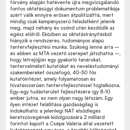
törvény alapján hatévente újra megvizsgálandó
fontos oktatásügyi dokumentum problematikája
azért válik ennyire erősen átpolitizálttá, mert
mindig csak kampányszerű feladatként jelenik
meg, majd néhány év csönd után kezdődik az
egész elölről. Eközben az oktatásirányításból
hiányzik a rendszeres, tudományos alapú
tantervfejlesztési munka. Szükség lenne arra –
és ebben az MTA vezető szerepet játszhatna –,
hogy létrejöjjön egy gyakorló tanárokat,
tantervelméleti kutatókat és neveléstudományi
szakembereket összefogó, 40-50 fős
kutatóintézet, amely folyamatosan és
hivatásszerűen tantervfejlesztéssel foglalkozna.
Egy-egy tudásterület fejlesztésére így 8-10
ember jutna, ez nem olyan nagy létszám. Egy
ilyen intézet felállítása gazdaságilag is
indokolható: a jelenlegi NAT elsődleges
keretszövegének kidolgozására 2 milliárd
forintot kapott a Csépe Valéria által vezetett
kutatócsoport egy évre, a további költségeket