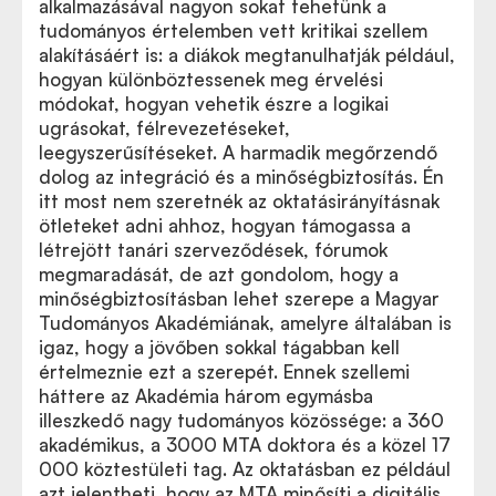
alkalmazásával nagyon sokat tehetünk a
tudományos értelemben vett kritikai szellem
alakításáért is: a diákok megtanulhatják például,
hogyan különböztessenek meg érvelési
módokat, hogyan vehetik észre a logikai
ugrásokat, félrevezetéseket,
leegyszerűsítéseket. A harmadik megőrzendő
dolog az integráció és a minőségbiztosítás. Én
itt most nem szeretnék az oktatásirányításnak
ötleteket adni ahhoz, hogyan támogassa a
létrejött tanári szerveződések, fórumok
megmaradását, de azt gondolom, hogy a
minőségbiztosításban lehet szerepe a Magyar
Tudományos Akadémiának, amelyre általában is
igaz, hogy a jövőben sokkal tágabban kell
értelmeznie ezt a szerepét. Ennek szellemi
háttere az Akadémia három egymásba
illeszkedő nagy tudományos közössége: a 360
akadémikus, a 3000 MTA doktora és a közel 17
000 köztestületi tag. Az oktatásban ez például
azt jelentheti, hogy az MTA minősíti a digitális