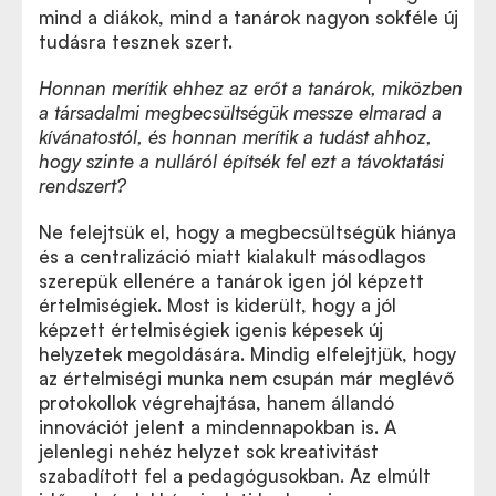
mind a diákok, mind a tanárok nagyon sokféle új
tudásra tesznek szert.
Honnan merítik ehhez az erőt a tanárok, miközben
a társadalmi megbecsültségük messze elmarad a
kívánatostól, és honnan merítik a tudást ahhoz,
hogy szinte a nulláról építsék fel ezt a távoktatási
rendszert?
Ne felejtsük el, hogy a megbecsültségük hiánya
és a centralizáció miatt kialakult másodlagos
szerepük ellenére a tanárok igen jól képzett
értelmiségiek. Most is kiderült, hogy a jól
képzett értelmiségiek igenis képesek új
helyzetek megoldására. Mindig elfelejtjük, hogy
az értelmiségi munka nem csupán már meglévő
protokollok végrehajtása, hanem állandó
innovációt jelent a mindennapokban is. A
jelenlegi nehéz helyzet sok kreativitást
szabadított fel a pedagógusokban. Az elmúlt