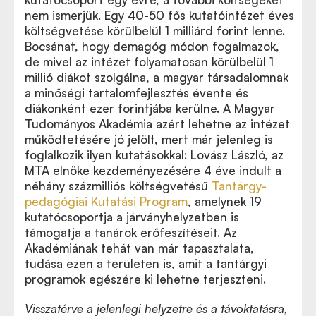
nem ismerjük. Egy 40-50 fős kutatóintézet éves
költségvetése körülbelül 1 milliárd forint lenne.
Bocsánat, hogy demagóg módon fogalmazok,
de mivel az intézet folyamatosan körülbelül 1
millió diákot szolgálna, a magyar társadalomnak
a minőségi tartalomfejlesztés évente és
diákonként ezer forintjába kerülne. A Magyar
Tudományos Akadémia azért lehetne az intézet
működtetésére jó jelölt, mert már jelenleg is
foglalkozik ilyen kutatásokkal: Lovász László, az
MTA elnöke kezdeményezésére 4 éve indult a
néhány százmilliós költségvetésű
Tantárgy-
pedagógiai Kutatási Program
, amelynek 19
kutatócsoportja a járványhelyzetben is
támogatja a tanárok erőfeszítéseit. Az
Akadémiának tehát van már tapasztalata,
tudása ezen a területen is, amit a tantárgyi
programok egészére ki lehetne terjeszteni.
Visszatérve a jelenlegi helyzetre és a távoktatásra,