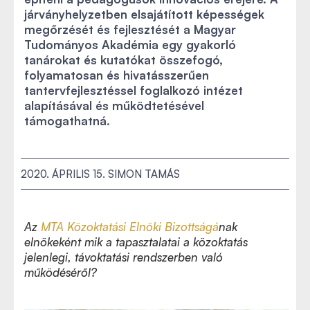
járványhelyzetben elsajátított képességek
megőrzését és fejlesztését a Magyar
Tudományos Akadémia egy gyakorló
tanárokat és kutatókat összefogó,
folyamatosan és hivatásszerűen
tantervfejlesztéssel foglalkozó intézet
alapításával és működtetésével
támogathatná.
2020. ÁPRILIS 15.
SIMON TAMÁS
Az
MTA Közoktatási Elnöki Bizottságá
nak
elnökeként mik a tapasztalatai a közoktatás
jelenlegi, távoktatási rendszerben való
működéséről?