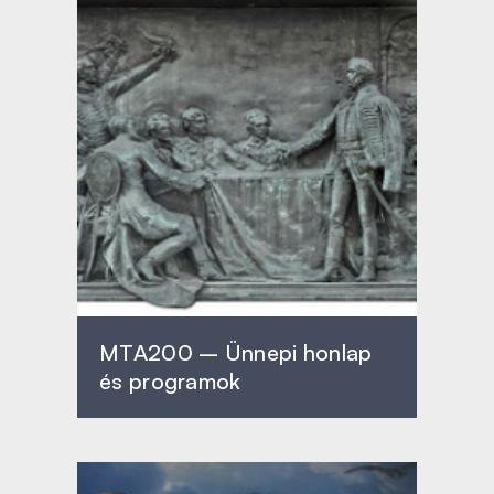
MTA200 – Ünnepi honlap
és programok