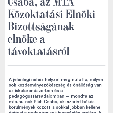
Csaba, az MTA
Közoktatási Elnöki
Bizottságának
elnöke a
távoktatásról
A jelenlegi nehéz helyzet megmutatta, milyen
sok kezdeményezőkészség és önállóság van
az iskolarendszerben és a
pedagógustársadalomban – mondta az
mta.hu-nak Pléh Csaba, aki szerint békés
körülmények között is sokkal jobban kellene
építeni a pedagógusok innovációs erejére. A