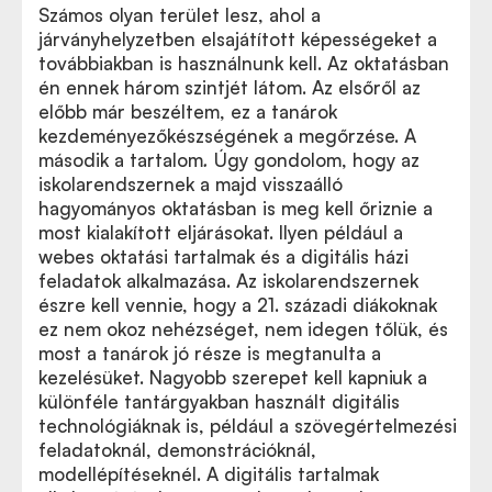
Számos olyan terület lesz, ahol a
járványhelyzetben elsajátított képességeket a
továbbiakban is használnunk kell. Az oktatásban
én ennek három szintjét látom. Az elsőről az
előbb már beszéltem, ez a tanárok
kezdeményezőkészségének a megőrzése. A
második a tartalom
.
Úgy gondolom, hogy az
iskolarendszernek a majd visszaálló
hagyományos oktatásban is meg kell őriznie a
most kialakított eljárásokat. Ilyen például a
webes oktatási tartalmak és a digitális házi
feladatok alkalmazása. Az iskolarendszernek
észre kell vennie, hogy a 21. századi diákoknak
ez nem okoz nehézséget, nem idegen tőlük, és
most a tanárok jó része is megtanulta a
kezelésüket. Nagyobb szerepet kell kapniuk a
különféle tantárgyakban használt digitális
technológiáknak is, például a szövegértelmezési
feladatoknál, demonstrációknál,
modellépítéseknél. A digitális tartalmak