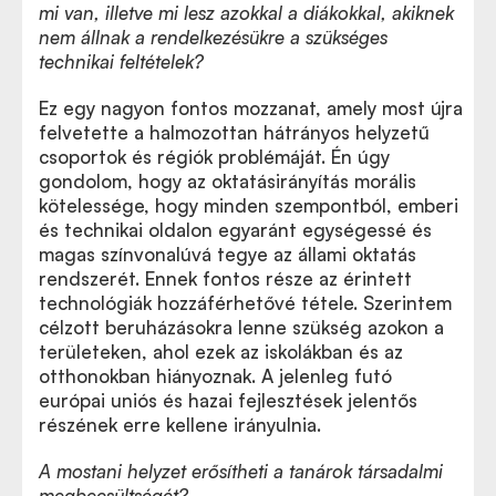
mi van, illetve mi lesz azokkal a diákokkal, akiknek
nem állnak a rendelkezésükre a szükséges
technikai feltételek?
Ez egy nagyon fontos mozzanat, amely most újra
felvetette a halmozottan hátrányos helyzetű
csoportok és régiók problémáját. Én úgy
gondolom, hogy az oktatásirányítás morális
kötelessége, hogy minden szempontból, emberi
és technikai oldalon egyaránt egységessé és
magas színvonalúvá tegye az állami oktatás
rendszerét. Ennek fontos része az érintett
technológiák hozzáférhetővé tétele. Szerintem
célzott beruházásokra lenne szükség azokon a
területeken, ahol ezek az iskolákban és az
otthonokban hiányoznak. A jelenleg futó
európai uniós és hazai fejlesztések jelentős
részének erre kellene irányulnia.
A mostani helyzet erősítheti a tanárok társadalmi
megbecsültségét?