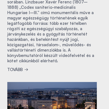
sorában. Linzbauer Xavér Ferenc (1807–
1888) „Codex saniterio-medicinalis
Hungariae I–III.” című monumentális műve a
magyar egészségügy történetének egyik
legátfogóbb forrása: több ezer tételben
rögzíti az egészségügyi szabályozás, a
járványkezelés és a gyógyítás történetét
hazánkban, és betekintést nyújt jogi,
közigazgatási, társadalom-, művelődés- és
vallástörténeti dimenziókba is. A
könyvbemutatóról készült videófelvétel és a
kötet cikkünkből elérhető.
TOVÁBB