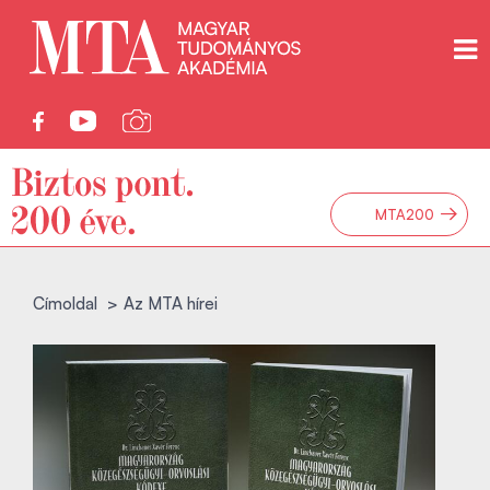
→
MTA200
Címoldal
Az MTA hírei