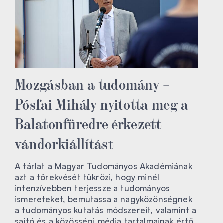
Mozgásban a tudomány –
Pósfai Mihály nyitotta meg a
Balatonfüredre érkezett
vándorkiállítást
A tárlat a Magyar Tudományos Akadémiának
azt a törekvését tükrözi, hogy minél
intenzívebben terjessze a tudományos
ismereteket, bemutassa a nagyközönségnek
a tudományos kutatás módszereit, valamint a
sajtó és a közösségi média tartalmainak értő