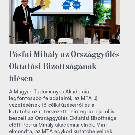
Pósfai Mihály az Országgyűlés
Oktatási Bizottságának
ülésén
A Magyar Tudományos Akadémia
legfontosabb feladatairól, az MTA új
vezetésének fő célkitűzéseiről és a
kutatóhálózat tervezett reintegrációjáról is
beszélt az Országgyűlés Oktatási Bizottsága
előtt Pósfai Mihály akadémiai elnök. Mint
elmondta, az MTA egykori kutatóhelyeinek