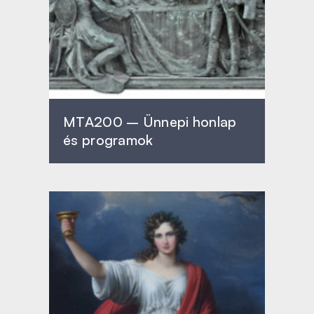
MTA200 – Ünnepi honlap
és programok