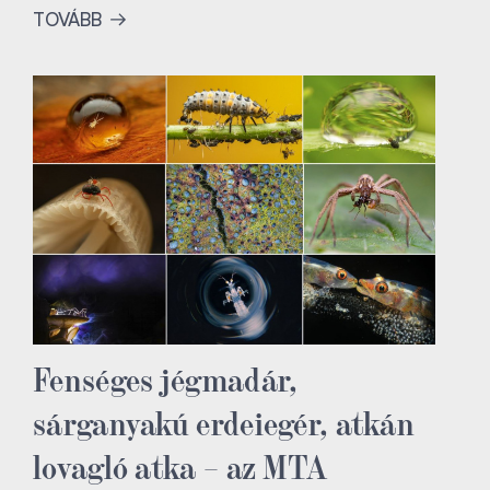
TOVÁBB
Fenséges jégmadár,
sárganyakú erdeiegér, atkán
lovagló atka – az MTA