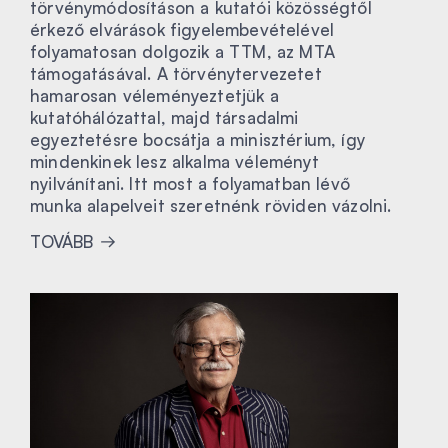
törvénymódosításon a kutatói közösségtől
érkező elvárások figyelembevételével
folyamatosan dolgozik a TTM, az MTA
támogatásával. A törvénytervezetet
hamarosan véleményeztetjük a
kutatóhálózattal, majd társadalmi
egyeztetésre bocsátja a minisztérium, így
mindenkinek lesz alkalma véleményt
nyilvánítani. Itt most a folyamatban lévő
munka alapelveit szeretnénk röviden vázolni.
TOVÁBB