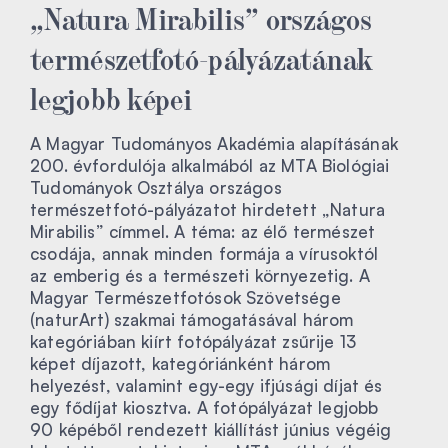
„Natura Mirabilis” országos
természetfotó-pályázatának
legjobb képei
A Magyar Tudományos Akadémia alapításának
200. évfordulója alkalmából az MTA Biológiai
Tudományok Osztálya országos
természetfotó-pályázatot hirdetett „Natura
Mirabilis” címmel. A téma: az élő természet
csodája, annak minden formája a vírusoktól
az emberig és a természeti környezetig. A
Magyar Természetfotósok Szövetsége
(naturArt) szakmai támogatásával három
kategóriában kiírt fotópályázat zsűrije 13
képet díjazott, kategóriánként három
helyezést, valamint egy-egy ifjúsági díjat és
egy fődíjat kiosztva. A fotópályázat legjobb
90 képéből rendezett kiállítást június végéig