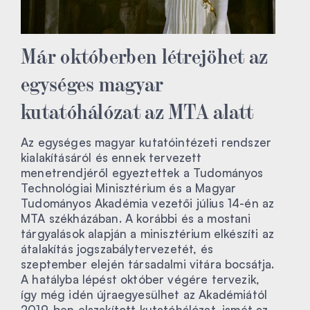
Már októberben létrejöhet az
egységes magyar
kutatóhálózat az MTA alatt
Az egységes magyar kutatóintézeti rendszer
kialakításáról és ennek tervezett
menetrendjéről egyeztettek a Tudományos
Technológiai Minisztérium és a Magyar
Tudományos Akadémia vezetői július 14-én az
MTA székházában. A korábbi és a mostani
tárgyalások alapján a minisztérium elkészíti az
átalakítás jogszabálytervezetét, és
szeptember elején társadalmi vitára bocsátja.
A hatályba lépést október végére tervezik,
így még idén újraegyesülhet az Akadémiától
2019-ben elszakított kutatóhálózat, ismét az