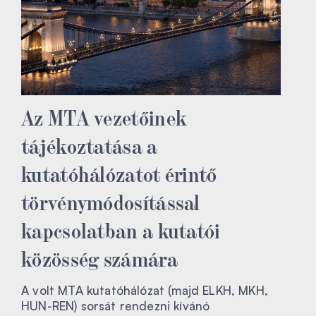
Az MTA vezetőinek
tájékoztatása a
kutatóhálózatot érintő
törvénymódosítással
kapcsolatban a kutatói
közösség számára
A volt MTA kutatóhálózat (majd ELKH, MKH,
HUN-REN) sorsát rendezni kívánó