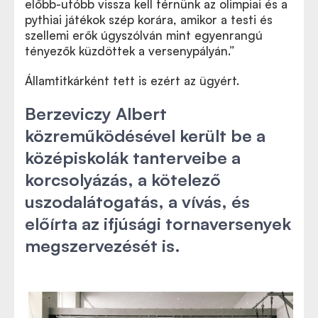
előbb-utóbb vissza kell térnünk az olimpiai és a
pythiai játékok szép korára, amikor a testi és
szellemi erők úgyszólván mint egyenrangú
tényezők küzdöttek a versenypályán.”
Államtitkárként tett is ezért az ügyért.
Berzeviczy Albert
közreműködésével került be a
középiskolák tanterveibe a
korcsolyázás, a kötelező
uszodalátogatás, a vívás, és
előírta az ifjúsági tornaversenyek
megszervezését is.