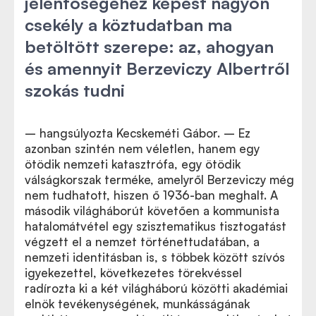
jelentőségéhez képest nagyon
csekély a köztudatban ma
betöltött szerepe: az, ahogyan
és amennyit Berzeviczy Albertről
szokás tudni
– hangsúlyozta Kecskeméti Gábor. – Ez
azonban szintén nem véletlen, hanem egy
ötödik nemzeti katasztrófa, egy ötödik
válságkorszak terméke, amelyről Berzeviczy még
nem tudhatott, hiszen ő 1936-ban meghalt. A
második világháborút követően a kommunista
hatalomátvétel egy szisztematikus tisztogatást
végzett el a nemzet történettudatában, a
nemzeti identitásban is, s többek között szívós
igyekezettel, következetes törekvéssel
radírozta ki a két világháború közötti akadémiai
elnök tevékenységének, munkásságának