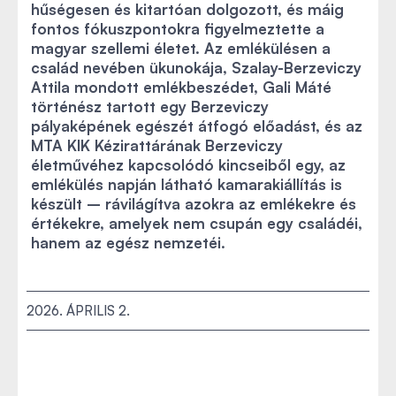
hűségesen és kitartóan dolgozott, és máig
fontos fókuszpontokra figyelmeztette a
magyar szellemi életet. Az emlékülésen a
család nevében ükunokája, Szalay-Berzeviczy
Attila mondott emlékbeszédet, Gali Máté
történész tartott egy Berzeviczy
pályaképének egészét átfogó előadást, és az
MTA KIK Kézirattárának Berzeviczy
életművéhez kapcsolódó kincseiből egy, az
emlékülés napján látható kamarakiállítás is
készült – rávilágítva azokra az emlékekre és
értékekre, amelyek nem csupán egy családéi,
hanem az egész nemzetéi.
2026. ÁPRILIS 2.