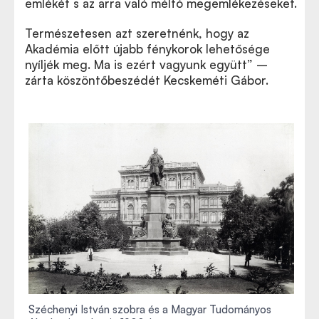
emlékét s az arra való méltó megemlékezéseket.
Természetesen azt szeretnénk, hogy az
Akadémia előtt újabb fénykorok lehetősége
nyíljék meg. Ma is ezért vagyunk együtt” –
zárta köszöntőbeszédét Kecskeméti Gábor.
Széchenyi István szobra és a Magyar Tudományos