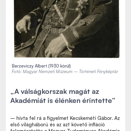
Berzeviczy Albert (1930 körül)
Fotó: Magyar Nemzeti Múzeum – Történeti Fényképtár
„A válságkorszak magát az
Akadémiát is élénken érintette”
– hívta fel rá a figyelmet Kecskeméti Gábor. Az
első világháború és az azt követő infláció
felemésztette a Magyar Tudományos Akadémia