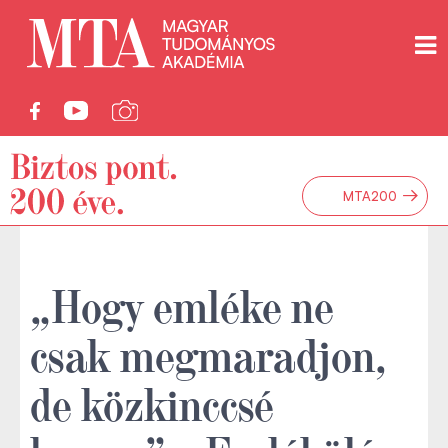
→
MTA200
„Hogy emléke ne
csak megmaradjon,
de közkinccsé