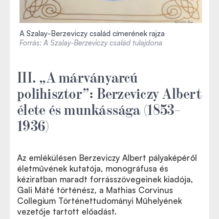
A Szalay-Berzeviczy család címerének rajza
Forrás: A
Szalay-Berzeviczy család tulajdona
III. „A márványarcú
polihisztor”: Berzeviczy Albert
élete és munkássága (1853–
1936)
Az emlékülésen Berzeviczy Albert pályaképéről
életművének kutatója, monográfusa és
kéziratban maradt forrásszövegeinek kiadója,
Gali Máté történész, a Mathias Corvinus
Collegium Történettudományi Műhelyének
vezetője tartott előadást.