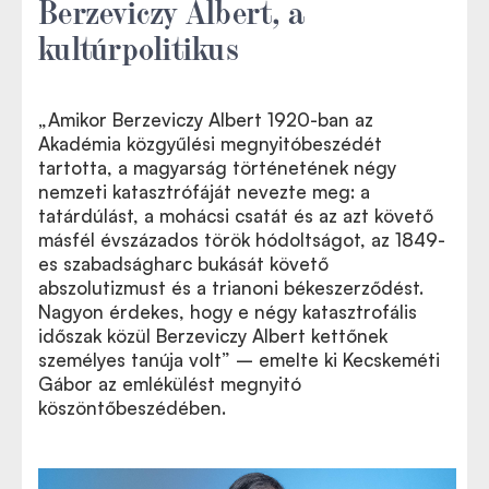
Berzeviczy Albert, a
kultúrpolitikus
„Amikor Berzeviczy Albert 1920-ban az
Akadémia közgyűlési megnyitóbeszédét
tartotta, a magyarság történetének négy
nemzeti katasztrófáját nevezte meg: a
tatárdúlást, a mohácsi csatát és az azt követő
másfél évszázados török hódoltságot, az 1849-
es szabadságharc bukását követő
abszolutizmust és a trianoni békeszerződést.
Nagyon érdekes, hogy e négy katasztrofális
időszak közül Berzeviczy Albert kettőnek
személyes tanúja volt” – emelte ki Kecskeméti
Gábor az emlékülést megnyitó
köszöntőbeszédében.