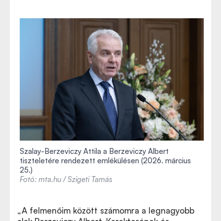
Szalay-Berzeviczy Attila a Berzeviczy Albert
tiszteletére rendezett emlékülésen (2026. március
25.)
Fotó: mta.hu / Szigeti Tamás
„A felmenőim között számomra a legnagyobb