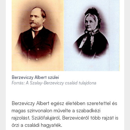
Berzeviczy Albert szülei
Forrás: A Szalay-Berzeviczy család tulajdona
Berzeviczy Albert egész életében szeretettel és
magas színvonalon művelte a szabadkézi
rajzolást. Szülőfalujáról, Berzevicéről több rajzát is
őrzi a családi hagyaték.