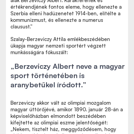
alak Berzeviczy Albert. Karakterének és
értékrendjének fontos eleme, hogy ellenezte a
Szerbia elleni hadüzenetet 1914-ben, elítélte a
kommunizmust, és ellenezte a numerus
clausust.”
Szalay-Berzeviczy Attila emlékbeszédében
ükapja magyar nemzeti sportért végzett
munkásságára fókuszált:
„Berzeviczy Albert neve a magyar
sport történetében is
aranybetűkel íródott.”
Berzeviczy akkor vált az olimpiai mozgalom
magyar úttörőjévé, amikor 1890. január 28-án a
képviselőházban elmondott beszédében
kifejtette az olimpiai eszme jelentőségét:
„Nekem, tisztelt ház, meggyőződésem, hogy