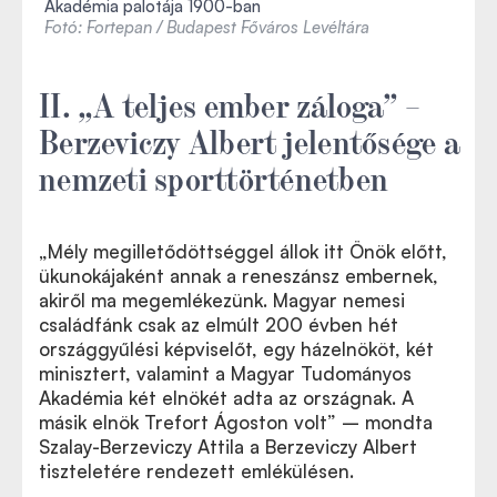
Akadémia palotája 1900-ban
Fotó: Fortepan / Budapest Főváros Levéltára
II. „A teljes ember záloga” –
Berzeviczy Albert jelentősége a
nemzeti sporttörténetben
„Mély megilletődöttséggel állok itt Önök előtt,
ükunokájaként annak a reneszánsz embernek,
akiről ma megemlékezünk. Magyar nemesi
családfánk csak az elmúlt 200 évben hét
országgyűlési képviselőt, egy házelnököt, két
minisztert, valamint a Magyar Tudományos
Akadémia két elnökét adta az országnak. A
másik elnök Trefort Ágoston volt” – mondta
Szalay-Berzeviczy Attila a Berzeviczy Albert
tiszteletére rendezett emlékülésen.