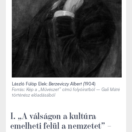
László Fülöp Elek:
Berzeviczy Albert (
1904)
Forrás: Kép a „Művészet” című folyóiratból – Gali Máté
történész előadásából
I. „A válságon a kultúra
emelheti felül a nemzetet” –