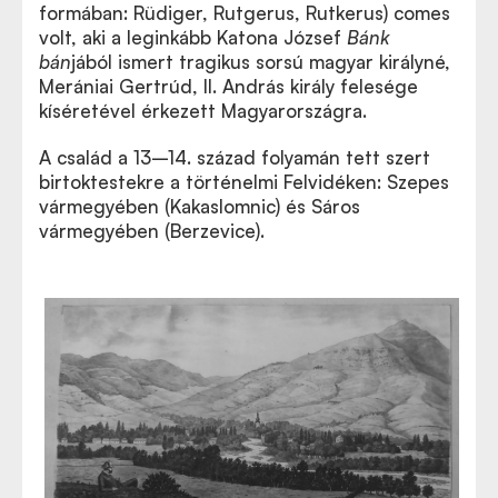
formában: Rüdiger, Rutgerus, Rutkerus) comes
volt, aki a leginkább Katona József
Bánk
bán
jából ismert tragikus sorsú magyar királyné,
Merániai Gertrúd, II. András király felesége
kíséretével érkezett Magyarországra.
A család a 13–14. század folyamán tett szert
birtoktestekre a történelmi Felvidéken: Szepes
vármegyében (Kakaslomnic) és Sáros
vármegyében (Berzevice).