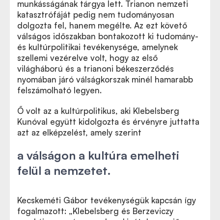
munkásságának tárgya lett. Trianon nemzeti
katasztrófáját pedig nem tudományosan
dolgozta fel, hanem megélte. Az ezt követő
válságos időszakban bontakozott ki tudomány-
és kultúrpolitikai tevékenysége, amelynek
szellemi vezérelve volt, hogy az első
világháború és a trianoni békeszerződés
nyomában járó válságkorszak minél hamarabb
felszámolható legyen.
Ő volt az a kultúrpolitikus, aki Klebelsberg
Kunóval együtt kidolgozta és érvényre juttatta
azt az elképzelést, amely szerint
a válságon a kultúra emelheti
felül a nemzetet.
Kecskeméti Gábor tevékenységük kapcsán így
fogalmazott: „Klebelsberg és Berzeviczy