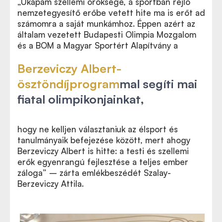
„Ükapám szellemi öröksége, a sportban rejlő
nemzetegyesítő erőbe vetett hite ma is erőt ad
számomra a saját munkámhoz. Éppen azért az
általam vezetett Budapesti Olimpia Mozgalom
és a BOM a Magyar Sportért Alapítvány a
Berzeviczy Albert-
ösztöndíjprogram
mal segíti mai
fiatal olimpikonjainkat,
hogy ne kelljen választaniuk az élsport és
tanulmányaik befejezése között, mert ahogy
Berzeviczy Albert is hitte: a testi és szellemi
erők egyenrangú fejlesztése a teljes ember
záloga” – zárta emlékbeszédét Szalay-
Berzeviczy Attila.