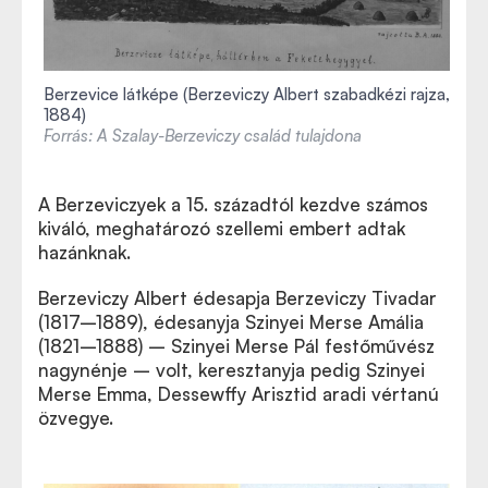
Berzevice látképe (Berzeviczy Albert szabadkézi rajza,
1884)
Forrás:
A
Szalay-Berzeviczy család tulajdona
A Berzeviczyek a 15. századtól kezdve számos
kiváló, meghatározó szellemi embert adtak
hazánknak.
Berzeviczy Albert édesapja Berzeviczy Tivadar
(1817–1889), édesanyja Szinyei Merse Amália
(1821–1888) – Szinyei Merse Pál festőművész
nagynénje – volt, keresztanyja pedig Szinyei
Merse Emma, Dessewffy Arisztid aradi vértanú
özvegye.