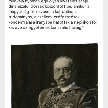
munkája nyomán egy olyan kivételes erejű,
dinamizáló időszak köszöntött be, amikor a
magyarság törekvései a kulturális, a
tudományos, a szellemi erőfeszítések
koncentrálása irányába hatottak a népiskolától
kezdve az egyetemek konszolidálásáig.”