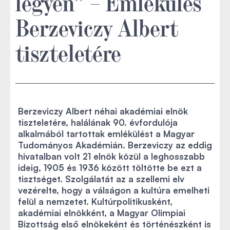
legyen” – Emlékülés
Berzeviczy Albert
tiszteletére
Berzeviczy Albert néhai akadémiai elnök
tiszteletére, halálának 90. évfordulója
alkalmából tartottak emlékülést a Magyar
Tudományos Akadémián. Berzeviczy az eddig
hivatalban volt 21 elnök közül a leghosszabb
ideig, 1905 és 1936 között töltötte be ezt a
tisztséget. Szolgálatát az a szellemi elv
vezérelte, hogy a válságon a kultúra emelheti
felül a nemzetet. Kultúrpolitikusként,
akadémiai elnökként, a Magyar Olimpiai
Bizottság első elnökeként és történészként is