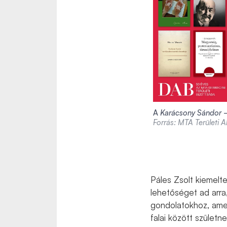
A
Karácsony Sándor –
Forrás: MTA Területi 
Páles Zsolt kiemelt
lehetőséget ad arr
gondolatokhoz, amel
falai között születn