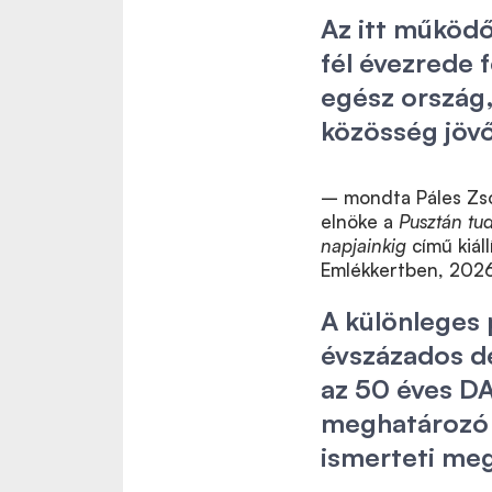
Az itt működ
fél évezrede 
egész ország
közösség jövő
– mondta Páles Zso
elnöke a
Pusztán tud
napjainkig
című kiál
Emlékkertben, 2026.
A különleges 
évszázados d
az 50 éves D
meghatározó t
ismerteti me