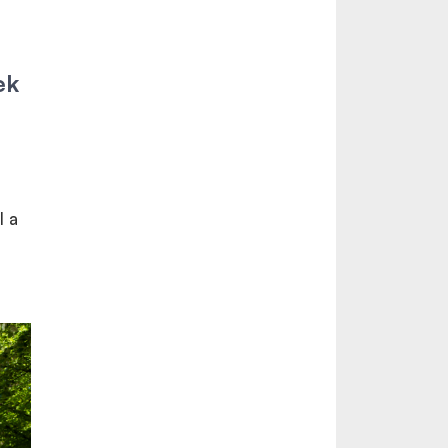
ek
l a