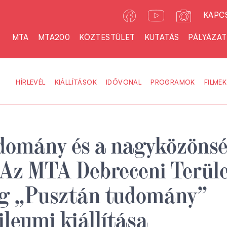
KAPC
MTA
MTA200
KÖZTESTÜLET
KUTATÁS
PÁLYÁZA
HÍRLEVÉL
KIÁLLÍTÁSOK
IDŐVONAL
PROGRAMOK
FILMEK
udomány és a nagyközöns
 Az MTA Debreceni Terüle
ág „Pusztán tudomány”
ileumi kiállítása