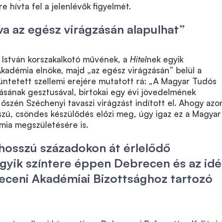
 hívta fel a jelenlévők figyelmét.
va az egész virágzásán alapulhat”
 István korszakalkotó művének, a
Hitel
nek egyik
kadémia elnöke, majd „az egész virágzásán” belül a
üntetett szellemi erejére mutatott rá: „A Magyar Tudós
ásának gesztusával, birtokai egy évi jövedelmének
 őszén Széchenyi tavaszi virágzást indított el. Ahogy az
szú, csöndes készülődés előzi meg, úgy igaz ez a Magyar
ia megszületésére is.
hosszú századokon át érlelődő
gyik színtere éppen Debrecen és az id
eceni Akadémiai Bizottsághoz tartozó