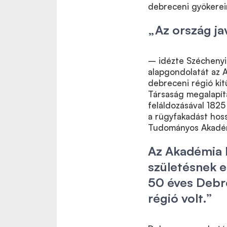
debreceni gyökereire
„Az ország ja
– idézte Széchenyi
alapgondolatát az A
debreceni régió kit
Társaság megalapít
feláldozásával 1825
a rügyfakadást hos
Tudományos Akadém
Az Akadémia 
születésnek e
50 éves Debr
régió volt.”