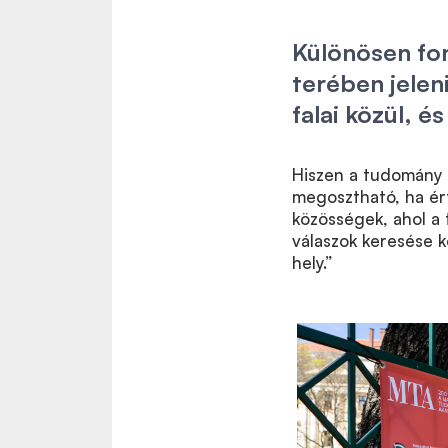
Különösen fon
terében jelen
falai közül, é
Hiszen a tudomány a
megosztható, ha ért
közösségek, ahol a 
válaszok keresése 
hely.”