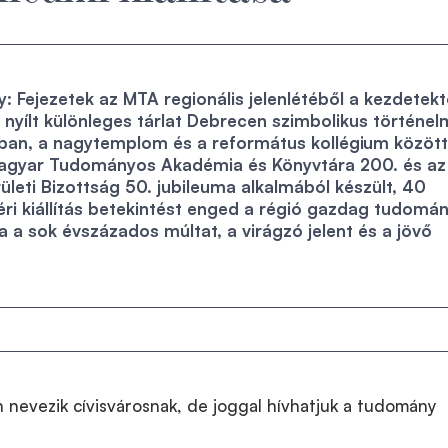
 Fejezetek az MTA regionális jelenlétéből a kezdetekt
 nyílt különleges tárlat Debrecen szimbolikus történel
ában, a nagytemplom és a református kollégium között
agyar Tudományos Akadémia és Könyvtára 200. és az
leti Bizottság 50. jubileuma alkalmából készült, 40
téri kiállítás betekintést enged a régió gazdag tudomá
a a sok évszázados múltat, a virágzó jelent és a jövő
 nevezik cívisvárosnak, de joggal hívhatjuk a tudomány