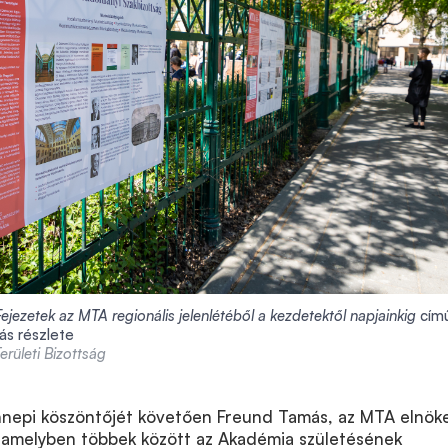
jezetek az MTA regionális jelenlétéből a kezdetektől napjainkig
cím
tás részlete
rületi Bizottság
nepi köszöntőjét követően Freund Tamás, az MTA elnök
amelyben többek között az Akadémia születésének