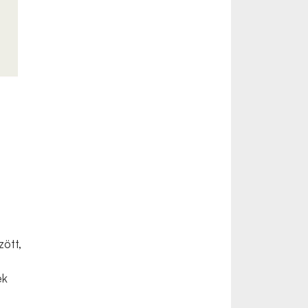
zött,
ek