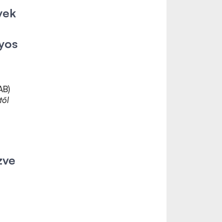
yek
yos
AB)
től
zve