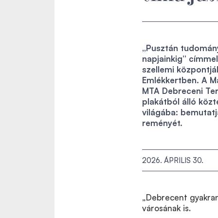
„Pusztán tudomány:
napjainkig” címmel
szellemi központj
Emlékkertben. A M
MTA Debreceni Terü
plakátból álló köz
világába: bemutatj
reményét.
2026. ÁPRILIS 30.
„Debrecent gyakran
városának is.