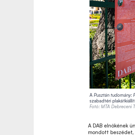
A
Pusztán tudomány: Fe
szabadtéri plakátkiállí
Fotó: MTA Debreceni Te
A DAB elnökének ün
mondott beszédet, 