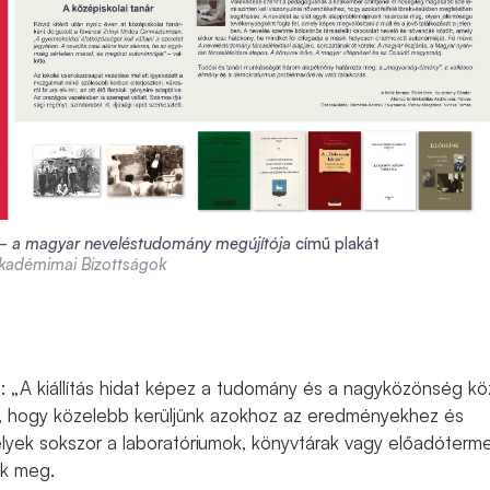
 a magyar neveléstudomány megújítója
című plakát
Akadémimai Bizottságok
e: „A kiállítás hidat képez a tudomány és a nagyközönség kö
a, hogy közelebb kerüljünk azokhoz az eredményekhez és
yek sokszor a laboratóriumok, könyvtárak vagy előadóterm
ek meg.