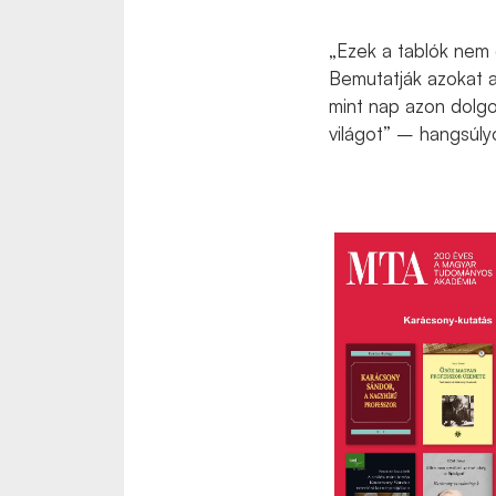
„Ezek a tablók nem 
Bemutatják azokat a
mint nap azon dolg
világot” – hangsúly