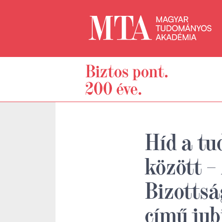
Híd a t
között –
Bizotts
című jub