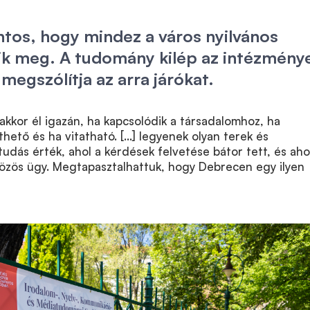
tos, hogy mindez a város nyilvános
ik meg. A tudomány kilép az intézmény
s megszólítja az arra járókat.
kkor él igazán, ha kapcsolódik a társadalomhoz, ha
hető és ha vitatható. […] legyenek olyan terek és
tudás érték, ahol a kérdések felvetése bátor tett, és aho
közös ügy. Megtapasztalhattuk, hogy Debrecen egy ilyen