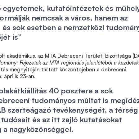
ő egyetemek, kutatóintézetek és műhel
formálják nemcsak a város, hanem az
, és sok esetben a nemzetközi tudomán
jét is”
lt akadémikus, az MTA Debreceni Területi Bizottsága (D
omány: Fejezetek az MTA regionális jelenlétéből a kezdetek
lítás megnyitóján tartott köszöntőjében a debreceni
 április 23-án.
plakátkiállítás 40 posztere a sok
ebreceni tudományos múltat is megidé
AB szerteágazó tevékenységét, a térség
udósait és az itt zajló kutatásokat
g a nagyközönséggel.