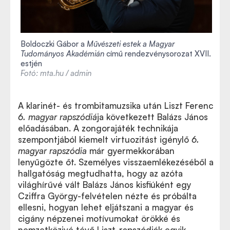
Boldoczki Gábor a
Művészeti estek a Magyar
Tudományos Akadémián
című rendezvénysorozat XVII.
estjén
Fotó: mta.hu / admin
A klarinét- és trombitamuzsika után Liszt Ferenc
6. magyar rapszódiá
ja következett Balázs János
előadásában. A zongorajáték technikája
szempontjából kiemelt virtuozitást igénylő
6.
magyar rapszódia
már gyermekkorában
lenyűgözte őt. Személyes visszaemlékezéséből a
hallgatóság megtudhatta, hogy az azóta
világhírűvé vált Balázs János kisfiúként egy
Cziffra György-felvételen nézte és próbálta
ellesni, hogyan lehet eljátszani a magyar és
cigány népzenei motívumokat örökké és
nemzetközivé tévő Liszt-rapszódiák egyik