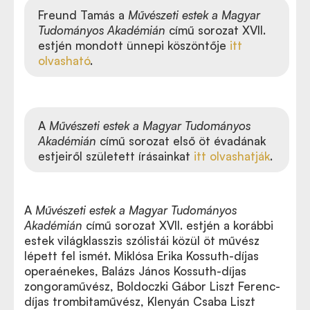
Freund Tamás a
Művészeti estek a Magyar
Tudományos Akadémián
című sorozat XVII.
estjén mondott ünnepi köszöntője
itt
olvasható
.
A
Művészeti estek a Magyar Tudományos
Akadémián
című sorozat első öt évadának
estjeiről született írásainkat
itt olvashatják
.
A
Művészeti estek a Magyar Tudományos
Akadémián
című sorozat XVII. estjén a korábbi
estek világklasszis szólistái közül öt művész
lépett fel ismét. Miklósa Erika Kossuth-díjas
operaénekes, Balázs János Kossuth-díjas
zongoraművész, Boldoczki Gábor Liszt Ferenc-
díjas trombitaművész, Klenyán Csaba Liszt