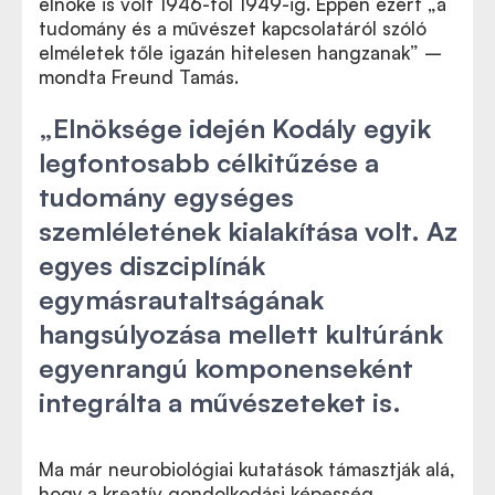
elnöke is volt 1946-tól 1949-ig. Éppen ezért „a
tudomány és a művészet kapcsolatáról szóló
elméletek tőle igazán hitelesen hangzanak” –
mondta Freund Tamás.
„Elnöksége idején Kodály egyik
legfontosabb célkitűzése a
tudomány egységes
szemléletének kialakítása volt. Az
egyes diszciplínák
egymásrautaltságának
hangsúlyozása mellett kultúránk
egyenrangú komponenseként
integrálta a művészeteket is.
Ma már neurobiológiai kutatások támasztják alá,
hogy a kreatív gondolkodási képesség