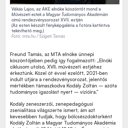
Vékás Lajos, az AKE elnöke köszöntőt mond a
Művészeti estek a Magyar Tudományos Akadémián
című rendezvénysorozat XVII. estjén
(Az esten készült fényképgaléria a fotóra kattintva
tekinthető meg.)
Fotó: mta.hu / Szigeti Tamás
Freund Tamás, az MTA elnöke ünnepi
köszöntőjében pedig így fogalmazott: „Elnöki
ciklusom utolsó, XVII. művészeti estjéhez
érkeztünk. Közel öt évvel ezelőtt, 2021-ben
indult útjára a rendezvénysorozat, jelentős
mértékben támaszkodva Kodály Zoltán – azóta
tudományos igazolást nyert – vízióira.”
Kodály zeneszerzői, zenepedagógusi
zsenialitása világszerte ismert, ám azt
kevesebben tudják, hogy bölcsészdoktorként
Kodály Zoltán a Magyar Tudományos Akadémia