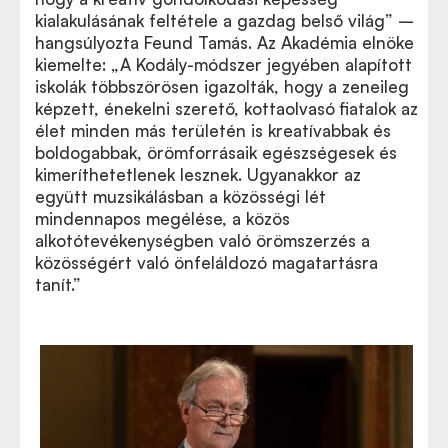
kialakulásának feltétele a gazdag belső világ” –
hangsúlyozta Feund Tamás. Az Akadémia elnöke
kiemelte: „A Kodály-módszer jegyében alapított
iskolák többszörösen igazolták, hogy a zeneileg
képzett, énekelni szerető, kottaolvasó fiatalok az
élet minden más területén is kreatívabbak és
boldogabbak, örömforrásaik egészségesek és
kimeríthetetlenek lesznek. Ugyanakkor az
együtt muzsikálásban a közösségi lét
mindennapos megélése, a közös
alkotótevékenységben való örömszerzés a
közösségért való önfeláldozó magatartásra
tanít.”