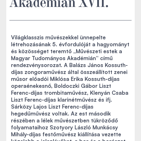
Akadémián XVII.
Világklasszis művészekkel ünnepelte
létrehozásának 5. évfordulóját a hagyományt
és közösséget teremtő „Művészeti estek a
Magyar Tudományos Akadémián” című
rendezvénysorozat. A Balázs János Kossuth-
díjas zongoraművész által összeállított zenei
műsor előadói Miklósa Erika Kossuth-díjas
operaénekesnő, Boldoczki Gábor Liszt
Ferenc-díjas trombitaművész, Klenyán Csaba
Liszt Ferenc-díjas klarinétművész és ifj.
Sárközy Lajos Liszt Ferenc-díjas
hegedűművész voltak. Az est második
részében a lélek művészetben tükröződő
folyamataihoz Szotyory László Munkácsy
Mihály-díjas festőművész kiállítása vezette