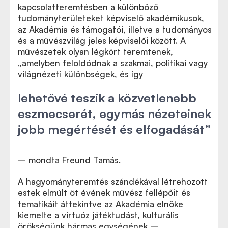
kapcsolatteremtésben a különböző
tudományterületeket képviselő akadémikusok,
az Akadémia és támogatói, illetve a tudományos
és a művészvilág jeles képviselői között. A
művészetek olyan légkört teremtenek,
„amelyben feloldódnak a szakmai, politikai vagy
világnézeti különbségek, és így
lehetővé teszik a közvetlenebb
eszmecserét, egymás nézeteinek
jobb megértését és elfogadását”
– mondta Freund Tamás.
A hagyományteremtés szándékával létrehozott
estek elmúlt öt évének művész fellépőit és
tematikáit áttekintve az Akadémia elnöke
kiemelte a virtuóz játéktudást, kulturális
örökségünk hármas egységének –