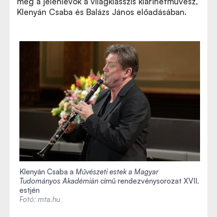
meg a jelenlévők a világklasszis klarinétművész,
Klenyán Csaba és Balázs János előadásában.
Klenyán Csaba a
Művészeti estek a Magyar
Tudományos Akadémián
című rendezvénysorozat XVII.
estjén
Fotó: mta.hu