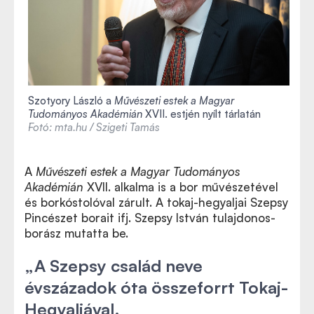
Szotyory László a
Művészeti estek a Magyar
Tudományos Akadémián
XVII. estjén nyílt tárlatán
Fotó: mta.hu / Szigeti Tamás
A
Művészeti estek a Magyar Tudományos
Akadémián
XVII. alkalma is a bor művészetével
és borkóstolóval zárult. A tokaj-hegyaljai Szepsy
Pincészet borait ifj. Szepsy István tulajdonos-
borász mutatta be.
„A Szepsy család neve
évszázadok óta összeforrt Tokaj-
Hegyaljával.