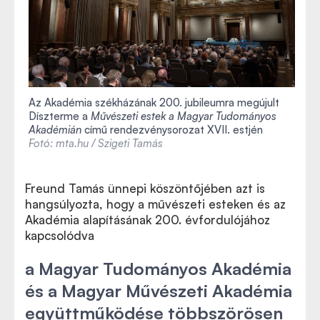
Az Akadémia székházának 200. jubileumra megújult
Díszterme a
Művészeti estek a Magyar Tudományos
Akadémián
című rendezvénysorozat XVII. estjén
Fotó: mta.hu / Szigeti Tamás
Freund Tamás ünnepi köszöntőjében azt is
hangsúlyozta, hogy a művészeti esteken és az
Akadémia alapításának 200. évfordulójához
kapcsolódva
a Magyar Tudományos Akadémia
és a Magyar Művészeti Akadémia
együttműködése többszörösen