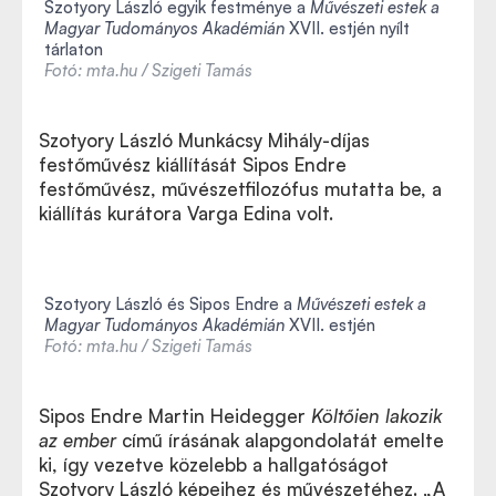
Szotyory László egyik festménye a
Művészeti estek a
Magyar Tudományos Akadémián
XVII. estjén nyílt
tárlaton
Fotó: mta.hu / Szigeti Tamás
Szotyory László Munkácsy Mihály-díjas
festőművész kiállítását Sipos Endre
festőművész, művészetfilozófus mutatta be, a
kiállítás kurátora Varga Edina volt.
Szotyory László és Sipos Endre a
Művészeti estek a
Magyar Tudományos Akadémián
XVII. estjén
Fotó: mta.hu / Szigeti Tamás
Sipos Endre Martin Heidegger
Költőien lakozik
az ember
című írásának alapgondolatát emelte
ki, így vezetve közelebb a hallgatóságot
Szotyory László képeihez és művészetéhez. „A