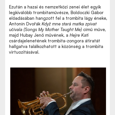
Ezután a hazai és nemzetközi zenei élet egyik
legkiválóbb trombitaművésze, Boldoczki Gábor
előadásában hangzott fel a trombita lágy éneke,
Antonín Dvořák
Když mne stará matka zpívat
učívala (
Songs My Mother Taught Me)
című műve,
majd Hubay Jenő művének, a
Hejre Kati
csárdajelenetének trombita-zongora átiratát
hallgatva találkozhatott a közönség a trombita
virtuozitásával.