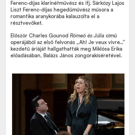
Ferenc-díjas klarinétművész és ifj. Sárközy Lajos
Liszt Ferenc-díjas hegedűművész műsora a
romantika aranykorába kalauzolta el a
résztvevőket.
Először Charles Gounod
Rómeó és Júlia
című
operájából az első felvonás „Ah! Je veux vivre…”
kezdetű áriáját hallgathatták meg Miklósa Erika
előadásában, Balázs János zongorakíséretével.