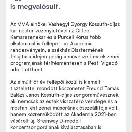
is megvalósult.
Az MMA elnöke, Vashegyi György Kossuth-díjas
karmester vezényletével az Orfeo
Kamarazenekar és a Purcell Kórus több
alkalommal is fellépett az Akadémia
rendezvényein, a székház Dísztermének
felújítása idején pedig a művészeti estek zenei
programjának térítésmentesen a Pesti Vigadó
adott otthont.
Az elmúlt öt év fellépői közül is kiemelt
tisztelettel mondott köszönetet Freund Tamás
Balázs János Kossuth-díjas zongoraművésznek,
aki nemcsak az estek visszatérő vendége és a
mostani est zenei műsorának összeállítója volt,
hanem közreműködött az Akadémia 2021-ben
vásárolt új, Steinway D-modell
koncertzongorájának kiválasztásában is.