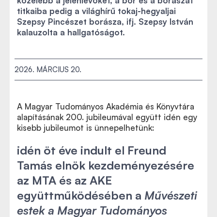
közelebb a jelenlévőket, a bor és a borászat
titkaiba pedig a világhírű tokaj-hegyaljai
Szepsy Pincészet borásza, ifj. Szepsy István
kalauzolta a hallgatóságot.
2026. MÁRCIUS 20.
A Magyar Tudományos Akadémia és Könyvtára
alapításának 200. jubileumával együtt idén egy
kisebb jubileumot is ünnepelhetünk:
idén öt éve indult el Freund
Tamás elnök kezdeményezésére
az MTA és az AKE
együttműködésében a
Művészeti
estek a Magyar Tudományos