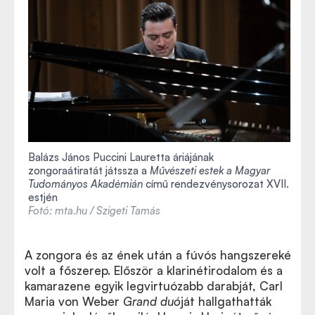
Balázs János Puccini Lauretta áriájának
zongoraátiratát játssza a
Művészeti estek a Magyar
Tudományos Akadémián
című rendezvénysorozat XVII.
estjén
Fotó: mta.hu / Szigeti Tamás
A zongora és az ének után a fúvós hangszereké
volt a főszerep. Először a klarinétirodalom és a
kamarazene egyik legvirtuózabb darabját, Carl
Maria von Weber
Grand duó
ját hallgathatták