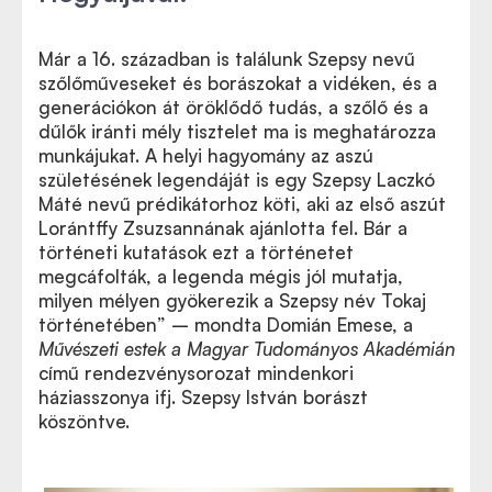
Már a 16. században is találunk Szepsy nevű
szőlőműveseket és borászokat a vidéken, és a
generációkon át öröklődő tudás, a szőlő és a
dűlők iránti mély tisztelet ma is meghatározza
munkájukat. A helyi hagyomány az aszú
születésének legendáját is egy Szepsy Laczkó
Máté nevű prédikátorhoz köti, aki az első aszút
Lorántffy Zsuzsannának ajánlotta fel. Bár a
történeti kutatások ezt a történetet
megcáfolták, a legenda mégis jól mutatja,
milyen mélyen gyökerezik a Szepsy név Tokaj
történetében” – mondta Domián Emese, a
Művészeti estek a Magyar Tudományos Akadémián
című rendezvénysorozat mindenkori
háziasszonya ifj. Szepsy István borászt
köszöntve.