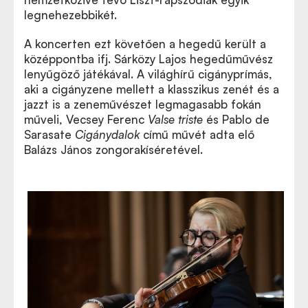
legnehezebbikét.
A koncerten ezt követően a hegedű került a
középpontba ifj. Sárközy Lajos hegedűművész
lenyűgöző játékával. A világhírű cigányprímás,
aki a cigányzene mellett a klasszikus zenét és a
jazzt is a zeneművészet legmagasabb fokán
műveli, Vecsey Ferenc
Valse triste
és Pablo de
Sarasate
Cigánydalok
című művét adta elő
Balázs János zongorakíséretével.