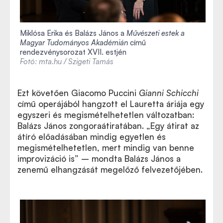
Miklósa Erika és Balázs János a
Művészeti estek a
Magyar Tudományos Akadémián
című
rendezvénysorozat XVII. estjén
Fotó: mta.hu / Szigeti Tamás
Ezt követően Giacomo Puccini
Gianni Schicchi
című operájából hangzott el Lauretta áriája egy
egyszeri és megismételhetetlen változatban:
Balázs János zongoraátiratában. „Egy átirat az
átíró előadásában mindig egyetlen és
megismételhetetlen, mert mindig van benne
improvizáció is” – mondta Balázs János a
zenemű elhangzását megelőző felvezetőjében.