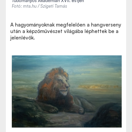
Tudományos Akadémián
XVII. estjén
Fotó: mta.hu / Szigeti Tamás
A hagyományoknak megfelelően a hangverseny
után a képzőművészet világába léphettek be a
jelenlévők.