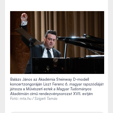
Balázs János az Akadémia Steinway D-modell
koncertzongoráján Liszt Ferenc
6. magyar rapszódiá
ját
játssza a
Művészeti estek a Magyar Tudományos
Akadémián
című rendezvénysorozat XVII. estjén
Fotó: mta.hu / Szigeti Tamás