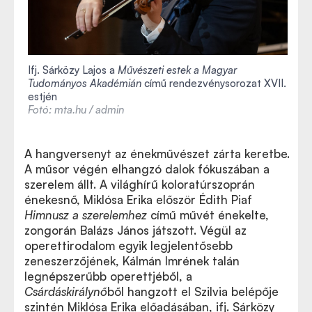
Ifj. Sárközy Lajos a
Művészeti estek a Magyar
Tudományos Akadémián
című rendezvénysorozat XVII.
estjén
Fotó: mta.hu / admin
A hangversenyt az énekművészet zárta keretbe.
A műsor végén elhangzó dalok fókuszában a
szerelem állt. A világhírű koloratúrszoprán
énekesnő, Miklósa Erika először Édith Piaf
Himnusz a szerelemhez
című művét énekelte,
zongorán Balázs János játszott. Végül az
operettirodalom egyik legjelentősebb
zeneszerzőjének, Kálmán Imrének talán
legnépszerűbb operettjéből, a
Csárdáskirálynő
ből hangzott el Szilvia belépője
szintén Miklósa Erika előadásában, ifj. Sárközy