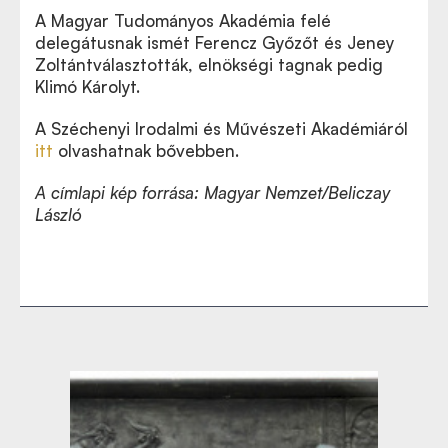
A Magyar Tudományos Akadémia felé
delegátusnak ismét Ferencz Győzőt és Jeney
Zoltántválasztottá
k,
elnökségi tagnak pedig
Klimó
K
árolyt.
A Széchenyi Irodalmi és Művészeti Akadémiáról
itt
olvashatnak bővebben.
A címlapi kép forrása: Magyar Nemzet/Beliczay
László