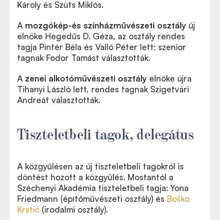
K
ároly és Szüts Miklós.
A
mozgó
k
ép-és színházművészeti osztály
új
elnö
ke
Hegedűs D. Géza, az osztály rendes
tagja Pintér Béla és Valló Péter lett; szenior
tagnak Fodor Tamást választottá
k
.
A
zenei alkotóművészeti osztály
elnö
ke
újra
Tihanyi László lett, rendes tagnak Szigetvári
Andreát választottá
k
.
Tiszteletbeli tagok, delegátus
A
k
özgyűlésen az új tiszteletbeli tagokról is
döntést hozott a
k
özgyűlés. Mostantól a
Széchenyi Akadémia tiszteletbeli tagja: Yona
Friedmann (építőművészeti osztály) és
Boško
Krstić
(irodalmi osztály).