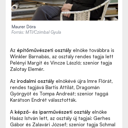
Maurer Dóra
Forrás: MTI/Czimbal Gyula
Az
építőművészeti osztály
elnö
ke
továbbra is
Winkler Barnabás, az osztály rendes tagja lett
Pelényi Margit és Vincze László; szenior tagja
Zalotay Elemér.
Az
irodalmi osztály
elnö
k
évé újra Imre Flórát,
rendes tagjává Bartis Attilát, Dragomán
Györgyöt és Tompa Andreát; szenior taggá
Karátson Endrét választottá
k
.
A
k
épző- és iparművészeti osztály
elnö
ke
Haász István lett, az osztály új tagjai: Gerhes
Gábor és Zalavári József; szenior tagja Schmal