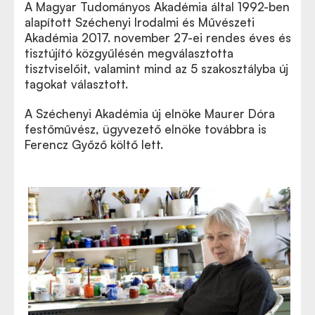
A Magyar Tudományos Akadémia által 1992-ben
alapított Széchenyi Irodalmi és Művészeti
Akadémia 2017.
november 27-
ei rendes éves és
tisztújító
k
özgyűlésén megválasztotta
tisztviselőit, valamint mind az 5 szakosztályba új
tagokat választott.
A Széchenyi Akadémia új elnö
ke
Maurer Dóra
festőművész, ügyvezető elnö
ke
továbbra is
Ferencz Győző
k
öltő lett.