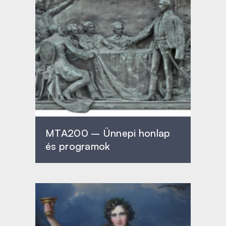
MTA200 – Ünnepi honlap
és programok