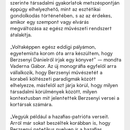
szerinte társadalmi gyakorlatok metszéspontján
éppúgy elhelyezhető, mint az esztétikai
gondolkodás történetében, s az az érdekes,
amikor egy szempont vagy elvárás
megváltozása az egész művészeti rendszert
átalakítja.
„Voltaképpen egész eddigi pályámon,
egyetemista korom óta arra készültem, hogy
Berzsenyi Dánielről írjak egy könyvet” – mondta
Vaderna Gábor. Az új monográfia egyfelől arra
vállalkozik, hogy Berzsenyi művészetét a
korabeli költészeti paradigmák között
elhelyezze, másfelől azt járja körül, hogy milyen
társadalmi körülmények között, milyen
kontextusban mit jelentettek Berzsenyi versei a
kortársak számára.
„
Vegyük például a hazafias-patrióta verseit.
Arról már sokat beszéltek korábban is, hogy
Berzsenyi patetikus nyelven ír a hazafias