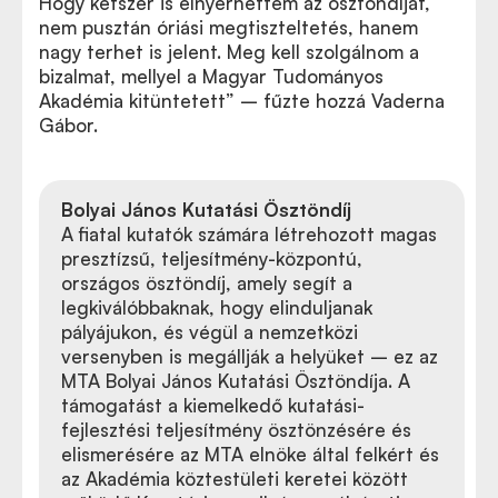
Hogy kétszer is elnyerhettem az ösztöndíjat,
nem pusztán óriási megtiszteltetés, hanem
nagy terhet is jelent. Meg kell szolgálnom a
bizalmat, mellyel a Magyar Tudományos
Akadémia kitüntetett
”
– fűzte hozzá Vaderna
Gábor.
Bolyai János Kutatási Ösztöndíj
A fiatal kutatók számára létrehozott magas
presztízsű, teljesítmény-központú,
országos ösztöndíj, amely segít a
legkiválóbbaknak, hogy elinduljanak
pályájukon, és végül a nemzetközi
versenyben is megállják a helyüket – ez az
MTA Bolyai János Kutatási Ösztöndíja. A
támogatást a kiemelkedő kutatási-
fejlesztési teljesítmény ösztönzésére és
elismerésére az MTA elnöke által felkért és
az Akadémia köztestületi keretei között