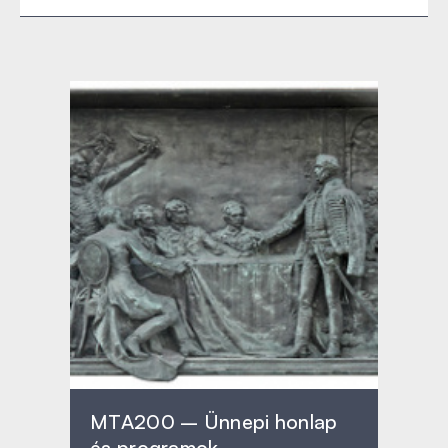
MTA200 – Ünnepi honlap
és programok