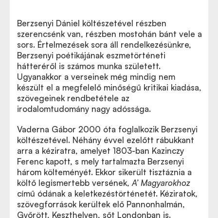
Berzsenyi Dániel költészetével részben
szerencsénk van, részben mostohán bánt vele a
sors. Értelmezések sora áll rendelkezésünkre,
Berzsenyi poétikájának eszmetörténeti
hátteréről is számos munka született.
Ugyanakkor a verseinek még mindig nem
készült el a megfelelő minőségű kritikai kiadása,
szövegeinek rendbetétele az
irodalomtudomány nagy adóssága.
Vaderna Gábor 2000 óta foglalkozik Berzsenyi
költészetével. Néhány évvel ezelőtt rábukkant
arra a kéziratra, amelyet 1803-ban Kazinczy
Ferenc kapott, s mely tartalmazta Berzsenyi
három költeményét. Ekkor sikerült tisztáznia a
költő legismertebb versének,
A’ Magyarokhoz
című ódának a keletkezéstörténetét. Kéziratok,
szövegforrások kerültek elő Pannonhalmán,
Győrött, Keszthelyen, sőt Londonban is.