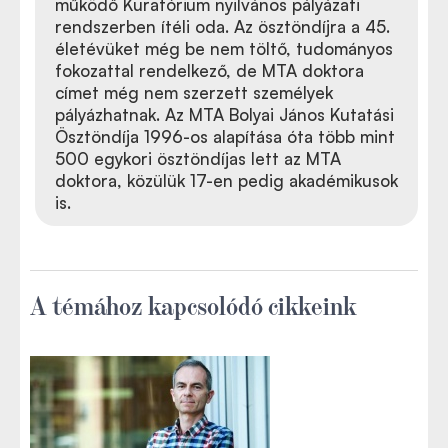
működő Kuratórium nyilvános pályázati
rendszerben ítéli oda. Az ösztöndíjra a 45.
életévüket még be nem töltő, tudományos
fokozattal rendelkező, de MTA doktora
címet még nem szerzett személyek
pályázhatnak. Az MTA Bolyai János Kutatási
Ösztöndíja 1996-os alapítása óta több mint
500 egykori ösztöndíjas lett az MTA
doktora, közülük 17-en pedig akadémikusok
is.
A témához kapcsolódó cikkeink