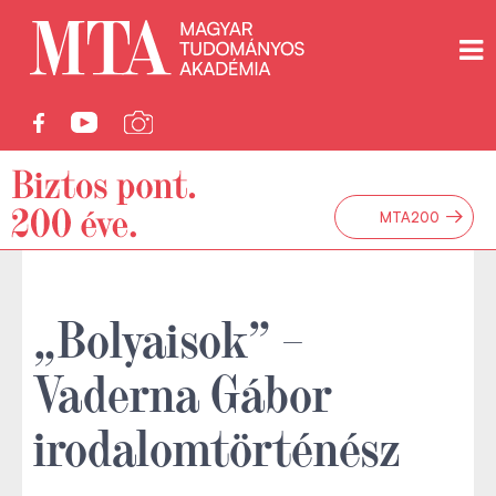
→
MTA200
„Bolyaisok” –
Vaderna Gábor
irodalomtörténész