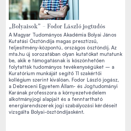
„Bolyaisok” – Fodor László jogtudós
A Magyar Tudományos Akadémia Bolyai János
Kutatási Ösztöndíja magas presztízsű,
teljesítmény-központú, országos ösztöndíj. Az
mta.hu új sorozatában olyan kutatókat mutatunk
be, akik e támogatásnak is köszönhetően
folytatták tudományos tevékenységüket – a
Kuratórium munkáját segítő 11 szakértői
kollégium szerint kiválóan. Fodor László jogász,
a Debreceni Egyetem Állam- és Jogtudományi
Karának professzora a környezetvédelem
alkotmányjogi alapjait és a fenntartható
energiarendszerek jogi szabályozási kérdéseit
vizsgálta Bolyai-ösztöndíjasként.