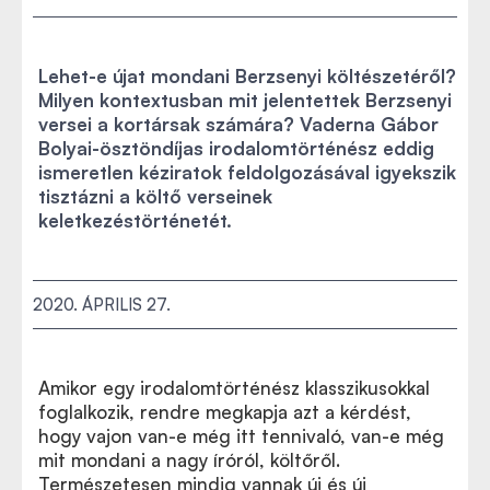
Lehet-e újat mondani Berzsenyi költészetéről?
Milyen kontextusban mit jelentettek Berzsenyi
versei a kortársak számára? Vaderna Gábor
Bolyai-ösztöndíjas irodalomtörténész eddig
ismeretlen kéziratok feldolgozásával igyekszik
tisztázni a költő verseinek
keletkezéstörténetét.
2020. ÁPRILIS 27.
Amikor egy irodalomtörténész klasszikusokkal
foglalkozik, rendre megkapja azt a kérdést,
hogy vajon van-e még itt tennivaló, van-e még
mit mondani a nagy íróról, költőről.
Természetesen mindig vannak új és új