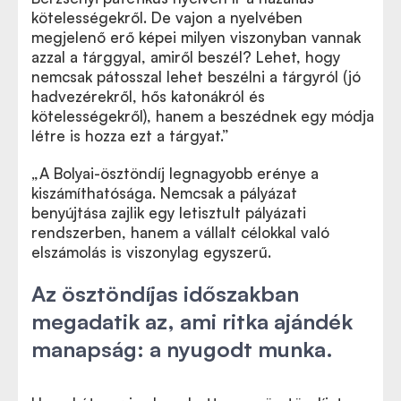
kötelességekről. De vajon a nyelvében
megjelenő erő képei milyen viszonyban vannak
azzal a tárggyal, amiről beszél? Lehet, hogy
nemcsak pátosszal lehet beszélni a tárgyról (jó
hadvezérekről, hős katonákról és
kötelességekről), hanem a beszédnek egy módja
létre is hozza ezt a tárgyat.
”
„
A Bolyai-ösztöndíj legnagyobb erénye a
kiszámíthatósága. Nemcsak a pályázat
benyújtása zajlik egy letisztult pályázati
rendszerben, hanem a vállalt célokkal való
elszámolás is viszonylag egyszerű.
Az ösztöndíjas időszakban
megadatik az, ami ritka ajándék
manapság: a nyugodt munka.