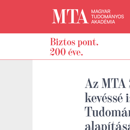
Az MTA 2
kevéssé 
Tudomán
alapítás