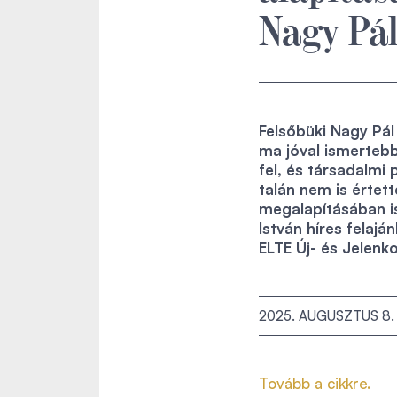
Nagy Pá
Felsőbüki Nagy Pál
ma jóval ismertebb
fel, és társadalm
talán nem is érte
megalapításában is
István híres felaj
ELTE Új- és Jelenk
2025. AUGUSZTUS 8.
Tovább a cikkre.