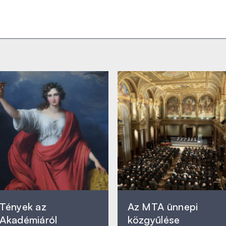
Tények az
Az MTA ünnepi
Akadémiáról
közgyűlése