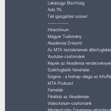
Lakásügyi Bizottság
Adó 1%
Téli igazgatási szünet
------------
Hírarchívum
Magyar Tudomány
Akadémiai Értesítő
Az MTA testületeinek állásfoglalás
Youtube-csatornánk
Képek az Akadémia rendezvényeir
Székfoglalók felvételei
Szigma - a holnap világa az InfoR
MTA Podcast
Famelab
Filmklub az Akadémián
Videotorium-csatornánk
Mindentudás Egyeteme előadáso