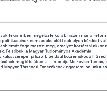
l
 sok tekintetben megelőzte korát, hiszen már a refor
 politikusainak nemzedéke előtt sok olyan kérdést vet
i problémát fogalmazott meg, amelyet kortársai akkor
ttek. Felsőbüki a Magyar Tudományos Akadémia
 kulcsszerepet játszott, például közreműködött Széc
ánlásának megtételében is – mondja Melkovics Tamás, 
ori Magyar Történeti Tanszékének egyetemi adjunktusa