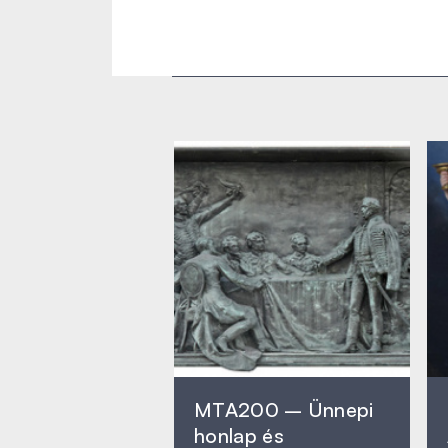
MTA200 – Ünnepi
honlap és