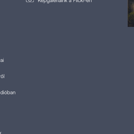
Képgalériáink a Flickr-en
ai
ől
ádióban
k