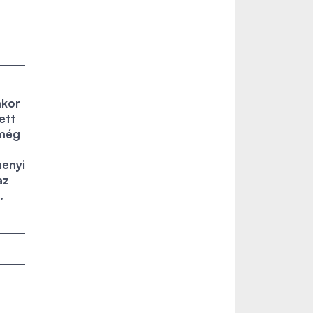
mkor
ett
 még
henyi
az
.