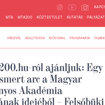
KAPC
MTA
MTA200
KÖZTESTÜLET
KUTATÁS
PÁLYÁZA
HÍRLEVÉL
KIÁLLÍTÁSOK
IDŐVONAL
PROGRAMOK
FILMEK
00.hu-ról ajánljuk: Egy
ismert arc a Magyar
yos Akadémia
ának idejéből – Felsőbüki