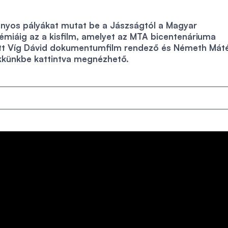
ányos pályákat mutat be a Jászságtól a Magyar
iáig az a kisfilm, amelyet az MTA bicentenáriuma
ett Víg Dávid dokumentumfilm rendező és Németh Mát
ikkünkbe kattintva megnézhető.