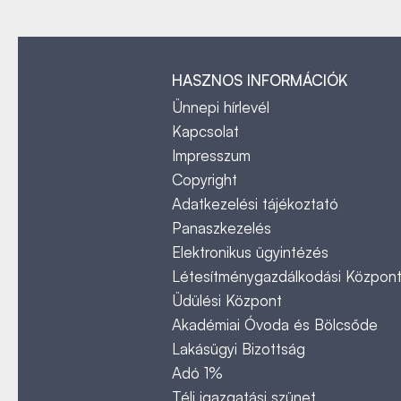
HASZNOS INFORMÁCIÓK
Ünnepi hírlevél
Kapcsolat
Impresszum
Copyright
Adatkezelési tájékoztató
Panaszkezelés
Elektronikus ügyintézés
Létesítménygazdálkodási Közpon
Üdülési Központ
Akadémiai Óvoda és Bölcsőde
Lakásügyi Bizottság
Adó 1%
Téli igazgatási szünet