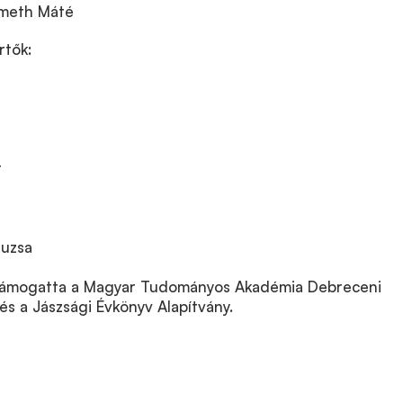
émeth Máté
rtők:
r
suzsa
t támogatta a Magyar Tudományos Akadémia Debreceni
 és a Jászsági Évkönyv Alapítvány.