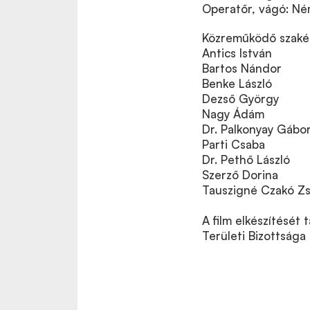
Operatőr, vágó: N
Közreműködő szaké
Antics István
Bartos Nándor
Benke László
Dezső György
Nagy Ádám
Dr. Palkonyay Gábo
Parti Csaba
Dr. Pethő László
Szerző Dorina
Tauszigné Czakó Z
A film elkészítésé
Területi Bizottsága