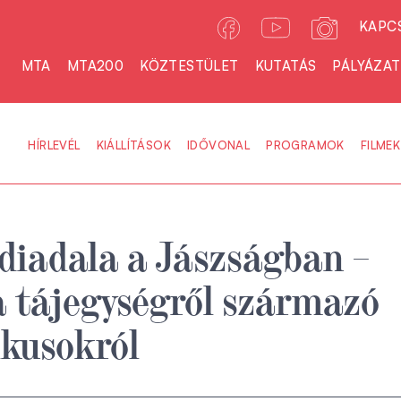
KAPC
MTA
MTA200
KÖZTESTÜLET
KUTATÁS
PÁLYÁZA
HÍRLEVÉL
KIÁLLÍTÁSOK
IDŐVONAL
PROGRAMOK
FILMEK
diadala a Jászságban –
a tájegységről származó
kusokról