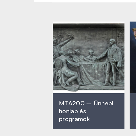
MTA200 – Ünnepi
honlap és
programok