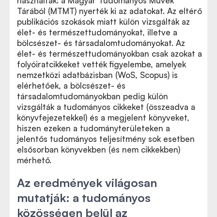
használtak: a Magyar Tudományos Művek
Tárából (MTMT) nyerték ki az adatokat. Az eltérő
publikációs szokások miatt külön vizsgálták az
élet- és természettudományokat, illetve a
bölcsészet- és társadalomtudományokat. Az
élet- és természettudományokban csak azokat a
folyóiratcikkeket vették figyelembe, amelyek
nemzetközi adatbázisban (WoS, Scopus) is
elérhetőek, a bölcsészet- és
társadalomtudományokban pedig külön
vizsgálták a tudományos cikkeket (összeadva a
könyvfejezetekkel) és a megjelent könyveket,
hiszen ezeken a tudományterületeken a
jelentős tudományos teljesítmény sok esetben
elsősorban könyvekben (és nem cikkekben)
mérhető.
Az eredmények világosan
mutatják: a tudományos
közösségen belül az