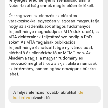
tényleges eredményei is zseniálisak, amit a
Nobel-bizottság ennek megfelelően értékelt.
Összegezve: az elemzés az előzetes
várakozásokkal egyezően világosan megmutatja,
hogy az akadémikusok átlagos tudományos
teljesítménye meghaladja az MTA doktoraiét, az
MTA doktorainak teljesítménye pedig a PhD-
sokét. Az MTA tagjainak publikációs
teljesítménye és idézettsége nyilvános adat,
elérhető és ellenőrizhető az MTMT-ben. Az
Akadémia tagjai a magyar tudomány és
innováció meghatározó alakjai, akikre nemcsak
az intézmény, hanem egész országunk büszke
lehet.
A teljes elemzés további ábrákkal
ide
kattintva
olvasható.