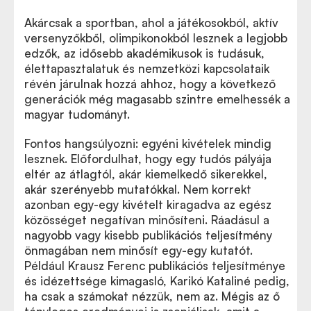
Akárcsak a sportban, ahol a játékosokból, aktív
versenyzőkből, olimpikonokból lesznek a legjobb
edzők, az idősebb akadémikusok is tudásuk,
élettapasztalatuk és nemzetközi kapcsolataik
révén járulnak hozzá ahhoz, hogy a következő
generációk még magasabb szintre emelhessék a
magyar tudományt.
Fontos hangsúlyozni: egyéni kivételek mindig
lesznek. Előfordulhat, hogy egy tudós pályája
eltér az átlagtól, akár kiemelkedő sikerekkel,
akár szerényebb mutatókkal. Nem korrekt
azonban egy-egy kivételt kiragadva az egész
közösséget negatívan minősíteni. Ráadásul a
nagyobb vagy kisebb publikációs teljesítmény
önmagában nem minősít egy-egy kutatót.
Például Krausz Ferenc publikációs teljesítménye
és idézettsége kimagasló, Karikó Kataliné pedig,
ha csak a számokat nézzük, nem az. Mégis az ő