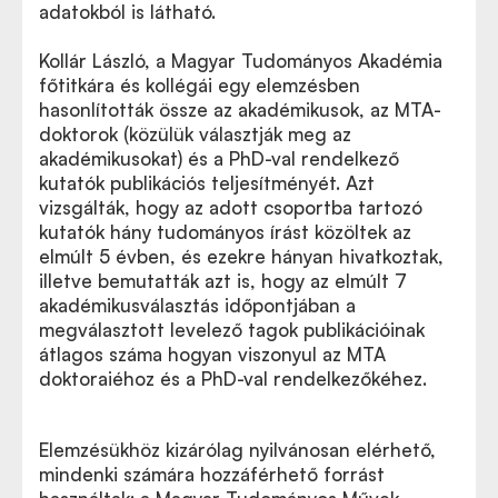
adatokból is látható.
Kollár László, a Magyar Tudományos Akadémia
főtitkára és kollégái egy elemzésben
hasonlították össze az akadémikusok, az MTA-
doktorok (közülük választják meg az
akadémikusokat) és a PhD-val rendelkező
kutatók publikációs teljesítményét. Azt
vizsgálták, hogy az adott csoportba tartozó
kutatók hány tudományos írást közöltek az
elmúlt 5 évben, és ezekre hányan hivatkoztak,
illetve bemutatták azt is, hogy az elmúlt 7
akadémikusválasztás időpontjában a
megválasztott levelező tagok publikációinak
átlagos száma hogyan viszonyul az MTA
doktoraiéhoz és a PhD-val rendelkezőkéhez.
Elemzésükhöz kizárólag nyilvánosan elérhető,
mindenki számára hozzáférhető forrást