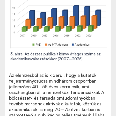
3. ábra: Az összes publikált könyv átlagos száma az
akadémikusválasztásokkor (2007–2025)
Az elemzésből az is kiderül, hogy a kutatók
teljesítménycsúcsa mindhárom csoportban
jellemzően 40–55 éves korra esik, ami
összhangban áll a nemzetközi tendenciákkal. A
bölcsészet- és társadalomtudományokban
tovább maradnak aktívak a kutatók, köztük az
akadémikusok is: még 70–75 éves korban is
számottevő a publikációs teljesítményük. Hiába