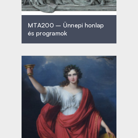
MTA200 – Ünnepi honlap
és programok