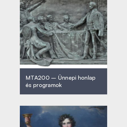
MTA200 – Ünnepi honlap
és programok