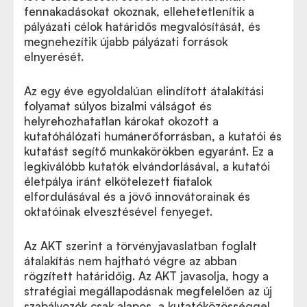
fennakadásokat okoznak, ellehetetlenítik a
pályázati célok határidős megvalósítását, és
megnehezítik újabb pályázati források
elnyerését.
Az egy éve egyoldalúan elindított átalakítási
folyamat súlyos bizalmi válságot és
helyrehozhatatlan károkat okozott a
kutatóhálózati humánerőforrásban, a kutatói és
kutatást segítő munkakörökben egyaránt. Ez a
legkiválóbb kutatók elvándorlásával, a kutatói
életpálya iránt elkötelezett fiatalok
elfordulásával és a jövő innovátorainak és
oktatóinak elvesztésével fenyeget.
Az AKT szerint a törvényjavaslatban foglalt
átalakítás nem hajtható végre az abban
rögzített határidőig. Az AKT javasolja, hogy a
stratégiai megállapodásnak megfelelően az új
szabályozók csak alapos, a kutatóközösséggel