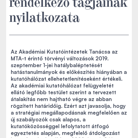
rendelkező tagjainak
nyilatkozata
Az Akadémiai Kutatóintézetek Tanácsa az
MTA-t érintő törvényi változások 2019.
szeptember 1-jei hatálybaléptetését
hatástanulmányok és előkészítés hiányában a
kutatóhálózat ellehetetlenítéseként értékeli.
Az akadémiai kutatóhálózat felügyeletét
ellátó legfőbb testület szerint a tervezett
átalakítás nem hajtható végre az abban
rögzített határidőig. Ezért azt javasolja, hogy
a stratégiai megállapodásnak megfelelően az
új szabályozók csak alapos, a
kutatóközösséggel lefolytatott átfogó
egyeztetés alapján, megfelelő átdolgozást