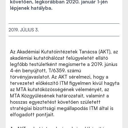
követően, legkorábban 2020. január 1-jén
lépjenek hatályba.
2019. JÚLIUS 3.
Az Akadémiai Kutatóintézetek Tanácsa (AKT), az
akadémiai kutatóhálózat felügyeletét ellátó
legfőbb testületként megismerte a 2019. június
4-én benyújtott, T/6359. számú
törvényjavaslatot. Az AKT sérelmezi, hogy a
tervezetet előkészítő ITM figyelmen kívül hagyta
az MTA kutatóközösségének véleményét, az
MTA Közgyűlésének határozatait, valamint a
hosszas egyeztetést követően született
stratégiai bizottsági megállapodás ITM által is
elfogadott pontjait.