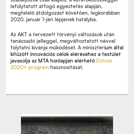
lefolytatott átfogó egyeztetés alapján,
megfelelő átdolgozást követően, legkorábban
2020. január 1-jén lépjenek hatályba.
Az AKT a tervezett törvényi változások után
tanácsadó jelleggel, megváltoztatott névvel
folytatni kívánja működését. A minisztéri
um által
kitűzött innovációs célok eléréséhez a testület
javasolja az MTA honlapján elérhető
Eötv
ös
2020+ program
hasznosítását.