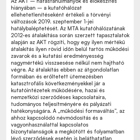
Az AKT – hatástanulmányok és előkészítés
hiányában – a kutatóhálózat
ellehetetlenítéseként értékeli a törvényi
változások 2019. szeptember 1-jei
hatálybaléptetését. Az MTA kutatóhálózatának
2012-es átalakítása során szerzett tapasztalatok
alapján az AKT rögzíti, hogy egy ilyen mértékű
átalakítás ilyen rövid időn belül tartós működési
zavarok és a kutatási eredményesség
nagymértékű visszaesése nélkül nem hajtható
végre. Az átalakítás ebben az átgondolatlan
formában és erőltetett ütemezésben
katasztrofális következményekkel jár a
kutatóintézetek működésére, hazai és
nemzetközi szerződéses kapcsolataira,
tudományos teljesítményére és pályázati
hatékonyságára. A „működési formaváltás”, az
ahhoz kapcsolódó névmódosítás és a
vagyonhasználattal kapcsolatos
bizonytalanságok a megkötött és folyamatban
lévő szerződések esetén is beláthatatlan