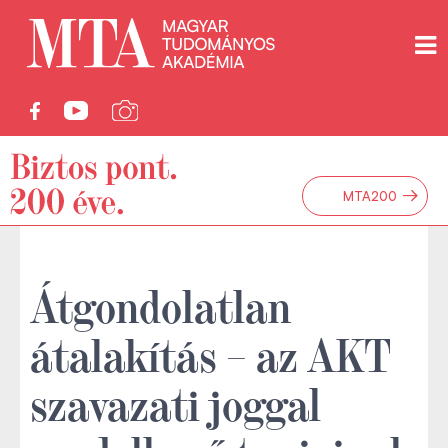
→
MTA200
Átgondolatlan
átalakítás – az AKT
szavazati joggal