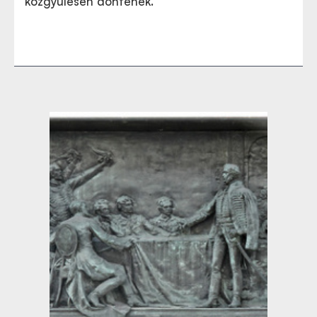
közgyűlésén döntenek.