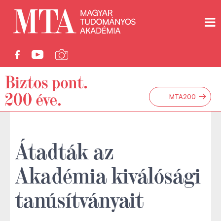
→
MTA200
Átadták az
Akadémia kiválósági
tanúsítványait