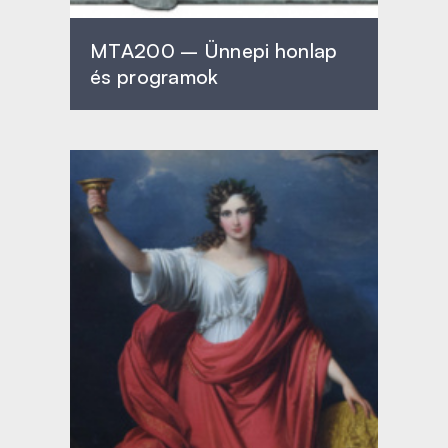
MTA200 – Ünnepi honlap
és programok