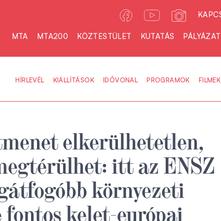
KAPC
MTA
MTA200
KÖZTESTÜLET
KUTATÁS
PÁLYÁZA
HÍRLEVÉL
KIÁLLÍTÁSOK
IDŐVONAL
PROGRAMOK
FILMEK
tmenet elkerülhetetlen,
megtérülhet: itt az ENSZ
egátfogóbb környezeti
e fontos kelet-európai