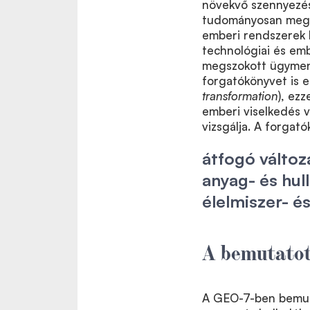
növekvő szennyezés
tudományosan megal
emberi rendszerek ki
technológiai és emb
megszokott ügymen
forgatókönyvet is e
transformation
), ez
emberi viselkedés v
vizsgálja. A forgató
átfogó változ
anyag- és hul
élelmiszer- é
A bemutatot
A GEO-7-ben bemuta