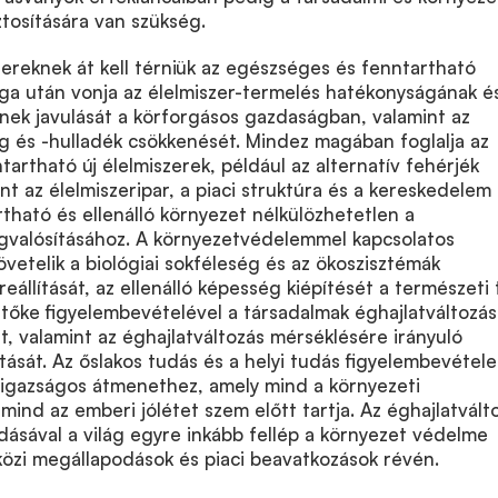
tosítására van szükség.
ereknek át kell térniük az egészséges és fenntartható
ga után vonja az élelmiszer-termelés hatékonyságának é
nek javulását a körforgásos gazdaságban, valamint az
g és -hulladék csökkenését. Mindez magában foglalja az
artható új élelmiszerek, például az alternatív fehérjék
nt az élelmiszeripar, a piaci struktúra és a kereskedelem
rtható és ellenálló környezet nélkülözhetetlen a
valósításához. A környezetvédelemmel kapcsolatos
etelik a biológiai sokféleség és az ökoszisztémák
eállítását, az ellenálló képesség kiépítését a természeti
tőke figyelembevételével a társadalmak éghajlatváltozá
t, valamint az éghajlatváltozás mérséklésére irányuló
tását. Az őslakos tudás és a helyi tudás figyelembevétele
 igazságos átmenethez, amely mind a környezeti
mind az emberi jólétet szem előtt tartja. Az éghajlatvált
ásával a világ egyre inkább fellép a környezet védelme
zi megállapodások és piaci beavatkozások révén.