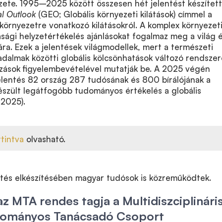
zete. 1995–2025 között összesen hét jelentést készített
l Outlook
(GEO; Globális környezeti kilátások) címmel a
 környezetre vonatkozó kilátásokról. A komplex környezeti
sági helyzetértékelés ajánlásokat fogalmaz meg a világ é
a. Ezek a jelentések világmodellek, mert a természeti
adalmak közötti globális kölcsönhatások változó rendszer
zások figyelembevételével mutatják be. A 2025 végén
lentés 82 ország 287 tudósának és 800 bírálójának a
észült legátfogóbb tudományos értékelés a globális
 2025).
ttintva
olvasható.
tés elkészítésében magyar tudósok is közreműködtek.
az MTA rendes tagja a Multidiszciplinári
dományos Tanácsadó Csoport