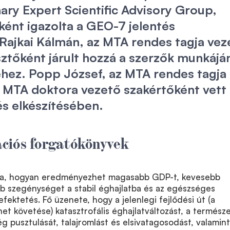
nary Expert Scientific Advisory Group,
ént igazolta a GEO-7 jelentés
 Rajkai Kálmán, az MTA rendes tagja vez
sztőként járult hozzá a szerzők munkájá
hez. Popp József, az MTA rendes tagja
z MTA doktora vezető szakértőként vett
tés elkészítésében.
ciós forgatókönyvek
tja, hogyan eredményezhet magasabb GDP-t, kevesebb
bb szegénységet a stabil éghajlatba és az egészséges
fektetés. Fő üzenete, hogy a jelenlegi fejlődési út (a
 követése) katasztrofális éghajlatváltozást, a természe
ég pusztulását, talajromlást és elsivatagosodást, valamint