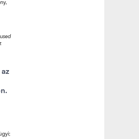
ny,
cused
z
 az
en.
gyi;