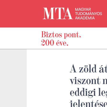
A zöld á
viszont 
eddigi l
jelentés