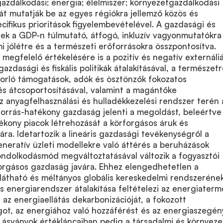
azdálkodási; energia; élelmiszer; környezetgazdálkodási
sát mutatják be az egyes régiókra jellemző közös és
ecifikus prioritások figyelembevételével. A gazdasági és
k a GDP-n túlmutató, átfogó, inkluzív vagyonmutatókra 
mi jólétre és a természeti erőforrásokra összpontosítva.
 megfelelő értékelésére is a pozitív és negatív externáli
azdasági és fiskális politikák átalakításával, a természet
korló támogatások, adók és ösztönzők fokozatos
s átcsoportosításával, valamint a magántőke
Az anyagfelhasználási és hulladékkezelési rendszer terén 
orrás-hatékony gazdaság jelenti a megoldást, beleértve
ékony piacok létrehozását a körforgásos áruk és
ára. Idetartozik a lineáris gazdasági tevékenységről a
neratív üzleti modellekre való áttérés a beruházások
ondolkodásmód megváltoztatásával változik a fogyasztói
forgásos gazdaság javára. Ehhez elengedhetetlen a
látható és méltányos globális kereskedelmi rendszeréne
lis energiarendszer átalakítása feltételezi az energiaterm
t, az energiaellátás dekarbonizációját, a fokozott
ot, az energiához való hozzáférést és az energiaszegé
us ásványok értékláncaiban pedig a társadalmi és környeze