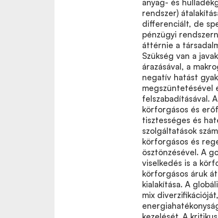
anyag- és hulladékg
rendszer) átalakítá
differenciált, de sp
pénzügyi rendszerne
áttérnie a társadal
Szükség van a javak
árazásával, a makrog
negatív hatást gya
megszüntetésével é
felszabadításával. 
körforgásos és erőf
tisztességes és hat
szolgáltatások szám
körforgásos és rege
ösztönzésével. A g
viselkedés is a kör
körforgásos áruk át
kialakítása. A globá
mix diverzifikációjá
energiahatékonyság
kezelését. A kritik