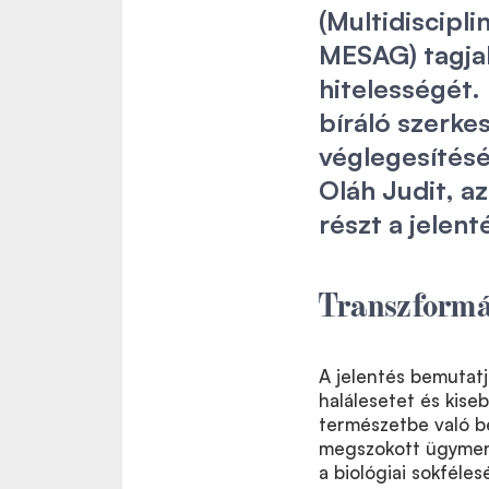
(Multidiscipli
MESAG) tagjak
hitelességét.
bíráló szerke
véglegesítésé
Oláh Judit, a
részt a jelen
Transzformá
A jelentés bemuta
halálesetet és kise
természetbe való be
megszokott ügymenet
a biológiai sokféles