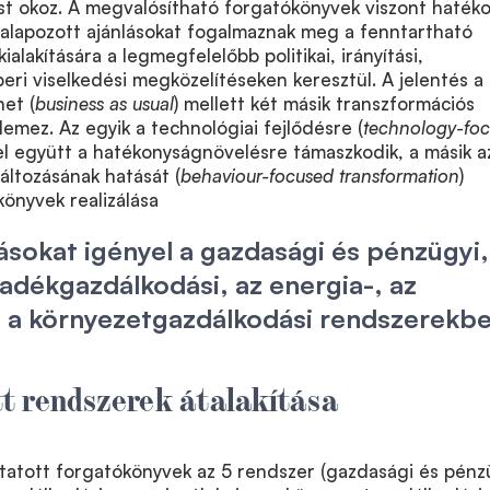
t okoz. A megvalósítható forgatókönyvek viszont hatéko
apozott ajánlásokat fogalmaznak meg a fenntartható
alakítására a legmegfelelőbb politikai, irányítási,
eri viselkedési megközelítéseken keresztül. A jelentés a
et (
business as usual
) mellett két másik transzformációs
lemez. Az egyik a technológiai fejlődésre (
technology-fo
zel együtt a hatékonyságnövelésre támaszkodik, a másik a
áltozásának hatását (
behaviour-focused transformation
)
könyvek realizálása
ásokat igényel a gazdasági és pénzügyi,
ladékgazdálkodási, az energia-, az
s a környezetgazdálkodási rendszerekb
t rendszerek átalakítása
tott forgatókönyvek az 5 rendszer (gazdasági és pénzü