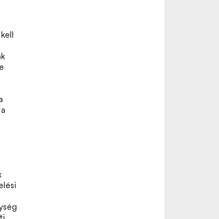
kell
ák
re
a
 a
k
elési
nység
ti