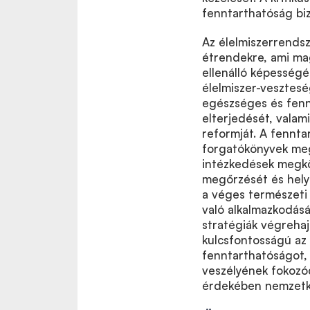
fenntarthatóság biz
Az élelmiszerrendsz
étrendekre, ami ma
ellenálló képességé
élelmiszer-vesztesé
egészséges és fennt
elterjedését, valami
reformját. A fennta
forgatókönyvek meg
intézkedések megköv
megőrzését és helyr
a véges természeti 
való alkalmazkodásá
stratégiák végrehaj
kulcsfontosságú az
fenntarthatóságot, 
veszélyének fokozód
érdekében nemzetkö