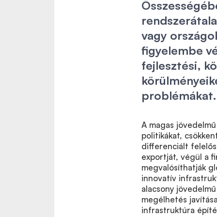
Összességébe
rendszerátala
vagy országo
figyelembe vé
fejlesztési, 
körülményeike
problémákat.
A magas jövedelmű 
politikákat, csökken
differenciált felelő
exportját, végül a f
megvalósíthatják g
innovatív infrastruk
alacsony jövedelmű
megélhetés javítása
infrastruktúra épít