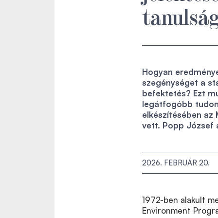
tanulsá
Hogyan eredményez
szegénységet a st
befektetés? Ezt mu
legátfogóbb tudomá
elkészítésében az
vett. Popp József 
2026. FEBRUÁR 20.
1972-ben alakult m
Environment Progra