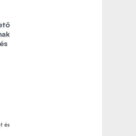
ető
nak
 és
t és