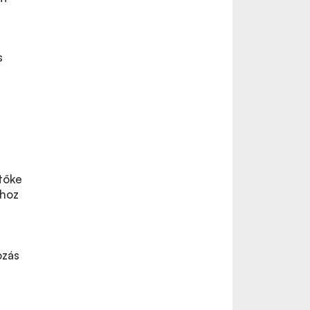
s
 tőke
shoz
ozás