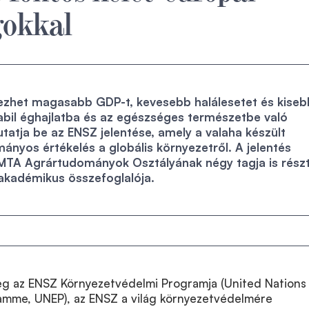
gokkal
het magasabb GDP-t, kevesebb halálesetet és kiseb
abil éghajlatba és az egészséges természetbe való
tatja be az ENSZ jelentése, amely a valaha készült
nyos értékelés a globális környezetről. A jelentés
 MTA Agrártudományok Osztályának négy tagja is rész
akadémikus összefoglalója.
eg az ENSZ Környezetvédelmi Programja (United Nations
mme, UNEP), az ENSZ a világ környezetvédelmére