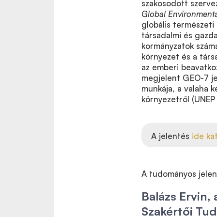
szakosodott szerve
Global Environmenta
globális természeti
társadalmi és gazda
kormányzatok számár
környezet és a társ
az emberi beavatko
megjelent GEO-7 je
munkája, a valaha k
környezetről (UNEP
A jelentés
ide ka
A tudományos jelen
Balázs Ervin, 
Szakértői Tu