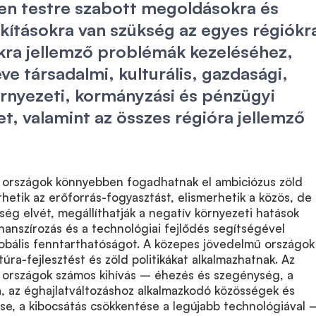
n testre szabott megoldásokra és
kításokra van szükség az egyes régiókr
kra jellemző problémák kezeléséhez,
ve társadalmi, kulturális, gazdasági,
környezeti, kormányzási és pénzügyi
t, valamint az összes régióra jellemző
országok könnyebben fogadhatnak el ambiciózus zöld
thetik az erőforrás-fogyasztást, elismerhetik a közös, de
sség elvét, megállíthatják a negatív környezeti hatások
inanszírozás és a technológiai fejlődés segítségével
lobális fenntarthatóságot. A közepes jövedelmű országok
túra-fejlesztést és zöld politikákat alkalmazhatnak. Az
 országok számos kihívás – éhezés és szegénység, a
, az éghajlatváltozáshoz alkalmazkodó közösségek és
ése, a kibocsátás csökkentése a legújabb technológiával 