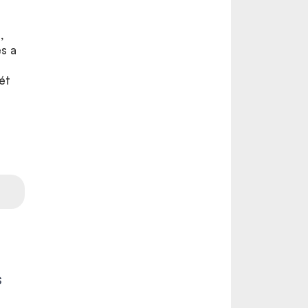
,
s a
ét
s