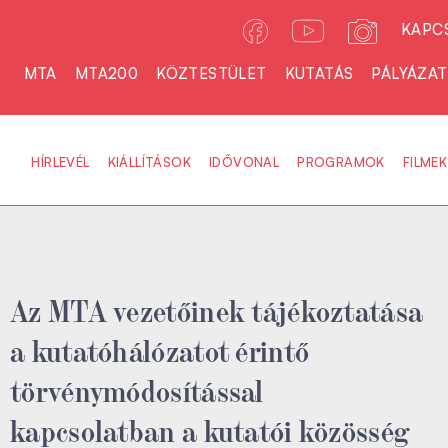
KAPC
MTA
MTA200
KÖZTESTÜLET
KUTATÁS
PÁLYÁZA
HÍRLEVÉL
KIÁLLÍTÁSOK
IDŐVONAL
PROGRAMOK
FILMEK
Az MTA vezetőinek tájékoztatása
a kutatóhálózatot érintő
törvénymódosítással
kapcsolatban a kutatói közösség