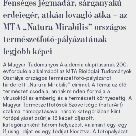
Fenséges jégmadár, sárganyakú
erdeiegér, atkán lovagló atka – az
MTA „Natura Mirabilis” országos
természetfotó-pályázatának
legjobb képei
A Magyar Tudományos Akadémia alapításának 200.
évfordulója alkalmából az MTA Biológiai Tudományok
Osztálya országos természetfotó-pályázatot
hirdetett „Natura Mirabilis” címmel. A téma: az élő
természet csodája, annak minden formája a
vírusoktól az emberig és a természeti környezetig. A
Magyar Természetfotósok Szövetsége (naturArt)
szakmai támogatásával három kategóriában kiírt
fotópályázat zsűrije 13 képet díjazott,
kategóriánként három helyezést, valamint egy-egy
ifjúsági díjat és egy fődíjat kiosztva. A fotópályázat