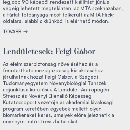
legjobb 90 képéből rendezett kiállítást június
végéig lehetett megtekinteni az MTA székházában,
a tárlat fotóanyaga most felkerült az MTA Flickr
oldalára, alábbi cikkünkből is elérhető módon.
TOVÁBB
Lendületesek: Feigl Gábor
Az élelmiszerbiztonság növeléséhez és a
fenntartható mezőgazdaság kialakításához
járulhatnak hozzá Feigl Gábor, a Szegedi
Tudományegyetem Növénybiológiai Tanszék
adjunktusa kutatásai. A Lendület Antropogén
Stressz és Növényi Ellenálló Képesség
Kutatócsoport vezetője az akadémiai kiválósági
program keretében egyebek mellett olyan
biomarkereket keres, amelyek előre jelezhetik a
növényre ható stresszhatásokat.