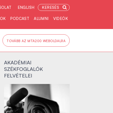
SOLAT
ENGLISH
KERESÉS
TOK
PODCAST
ALUMNI
VIDEÓK
TOVÁBB AZ MTA200 WEBOLDALRA
AKADÉMIAI
SZÉKFOGLALÓK
FELVÉTELEI