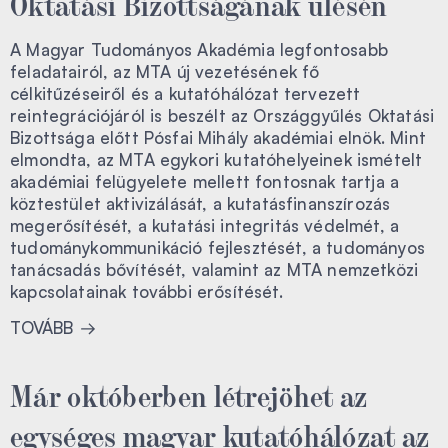
Oktatási Bizottságának ülésén
A Magyar Tudományos Akadémia legfontosabb
feladatairól, az MTA új vezetésének fő
célkitűzéseiről és a kutatóhálózat tervezett
reintegrációjáról is beszélt az Országgyűlés Oktatási
Bizottsága előtt Pósfai Mihály akadémiai elnök. Mint
elmondta, az MTA egykori kutatóhelyeinek ismételt
akadémiai felügyelete mellett fontosnak tartja a
köztestület aktivizálását, a kutatásfinanszírozás
megerősítését, a kutatási integritás védelmét, a
tudománykommunikáció fejlesztését, a tudományos
tanácsadás bővítését, valamint az MTA nemzetközi
kapcsolatainak további erősítését.
TOVÁBB
Már októberben létrejöhet az
egységes magyar kutatóhálózat az