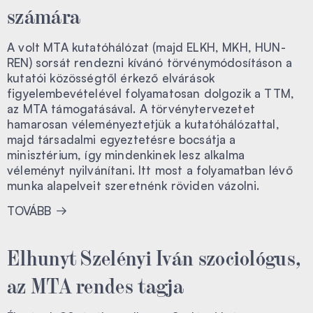
számára
A volt MTA kutatóhálózat (majd ELKH, MKH, HUN-
REN) sorsát rendezni kívánó törvénymódosításon a
kutatói közösségtől érkező elvárások
figyelembevételével folyamatosan dolgozik a TTM,
az MTA támogatásával. A törvénytervezetet
hamarosan véleményeztetjük a kutatóhálózattal,
majd társadalmi egyeztetésre bocsátja a
minisztérium, így mindenkinek lesz alkalma
véleményt nyilvánítani. Itt most a folyamatban lévő
munka alapelveit szeretnénk röviden vázolni.
TOVÁBB
Elhunyt Szelényi Iván szociológus,
az MTA rendes tagja