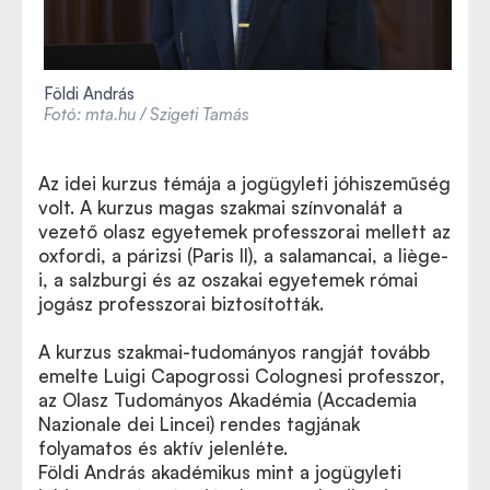
Földi András
Fotó: mta.hu / Szigeti Tamás
Az idei kurzus témája a jogügyleti jóhiszeműség
volt. A kurzus magas szakmai színvonalát a
vezető olasz egyetemek professzorai mellett az
oxfordi, a párizsi (Paris II), a salamancai, a liège-
i, a salzburgi és az oszakai egyetemek római
jogász professzorai biztosították.
A kurzus szakmai-tudományos rangját tovább
emelte Luigi Capogrossi Colognesi professzor,
az Olasz Tudományos Akadémia (Accademia
Nazionale dei Lincei) rendes tagjának
folyamatos és aktív jelenléte.
Földi András akadémikus mint a jogügyleti