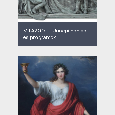
MTA200 – Ünnepi honlap
és programok