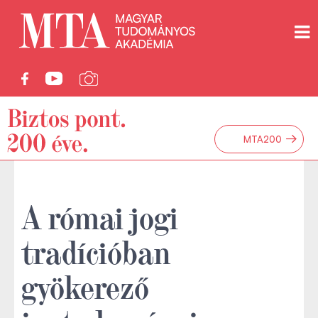
→
MTA200
A római jogi
tradícióban
gyökerező