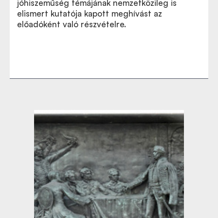
jóhiszeműség témájának nemzetközileg is
elismert kutatója kapott meghívást az
előadóként való részvételre.