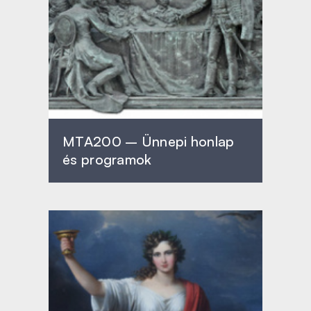
MTA200 – Ünnepi honlap
és programok