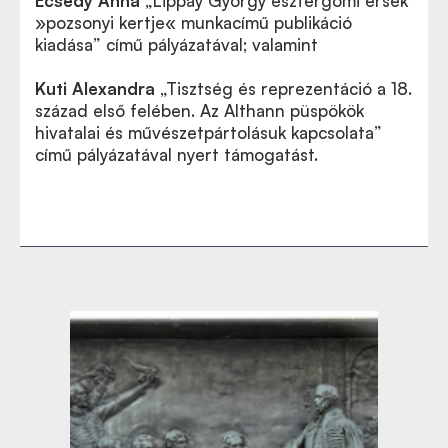
Ecsedy Anna
„Lippay György esztergomi érsek
»pozsonyi kertje« munkacímű publikáció
kiadása” című pályázatával; valamint
Kuti Alexandra
„Tisztség és reprezentáció a 18.
század első felében. Az Althann püspökök
hivatalai és művészetpártolásuk kapcsolata”
című pályázatával nyert támogatást.