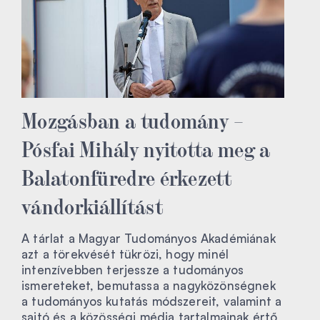
Mozgásban a tudomány –
Pósfai Mihály nyitotta meg a
Balatonfüredre érkezett
vándorkiállítást
A tárlat a Magyar Tudományos Akadémiának
azt a törekvését tükrözi, hogy minél
intenzívebben terjessze a tudományos
ismereteket, bemutassa a nagyközönségnek
a tudományos kutatás módszereit, valamint a
sajtó és a közösségi média tartalmainak értő