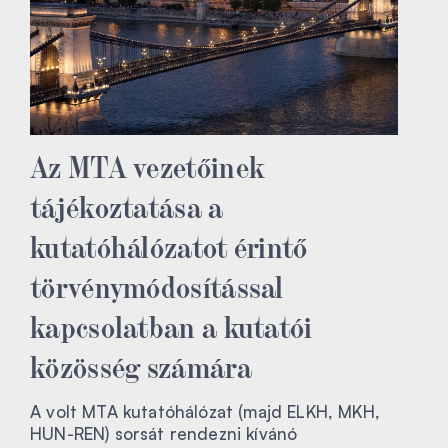
Az MTA vezetőinek
tájékoztatása a
kutatóhálózatot érintő
törvénymódosítással
kapcsolatban a kutatói
közösség számára
A volt MTA kutatóhálózat (majd ELKH, MKH,
HUN-REN) sorsát rendezni kívánó