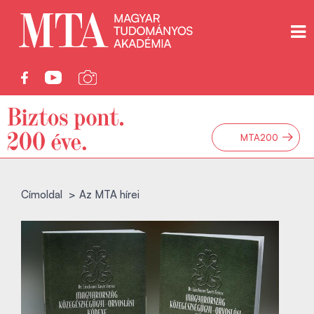
→
MTA200
Címoldal
Az MTA hírei