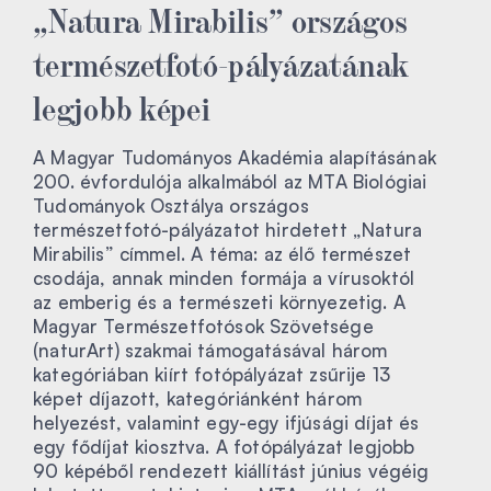
„Natura Mirabilis” országos
természetfotó-pályázatának
legjobb képei
A Magyar Tudományos Akadémia alapításának
200. évfordulója alkalmából az MTA Biológiai
Tudományok Osztálya országos
természetfotó-pályázatot hirdetett „Natura
Mirabilis” címmel. A téma: az élő természet
csodája, annak minden formája a vírusoktól
az emberig és a természeti környezetig. A
Magyar Természetfotósok Szövetsége
(naturArt) szakmai támogatásával három
kategóriában kiírt fotópályázat zsűrije 13
képet díjazott, kategóriánként három
helyezést, valamint egy-egy ifjúsági díjat és
egy fődíjat kiosztva. A fotópályázat legjobb
90 képéből rendezett kiállítást június végéig