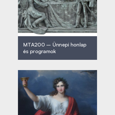
MTA200 – Ünnepi honlap
és programok