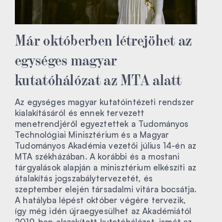
Már októberben létrejöhet az
egységes magyar
kutatóhálózat az MTA alatt
Az egységes magyar kutatóintézeti rendszer
kialakításáról és ennek tervezett
menetrendjéről egyeztettek a Tudományos
Technológiai Minisztérium és a Magyar
Tudományos Akadémia vezetői július 14-én az
MTA székházában. A korábbi és a mostani
tárgyalások alapján a minisztérium elkészíti az
átalakítás jogszabálytervezetét, és
szeptember elején társadalmi vitára bocsátja.
A hatályba lépést október végére tervezik,
így még idén újraegyesülhet az Akadémiától
2019-ben elszakított kutatóhálózat, ismét az