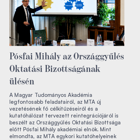
Pósfai Mihály az Országgyűlés
Oktatási Bizottságának
ülésén
A Magyar Tudományos Akadémia
legfontosabb feladatairól, az MTA új
vezetésének fő célkitűzéseiről és a
kutatóhálózat tervezett reintegrációjáról is
beszélt az Országgyűlés Oktatási Bizottsága
előtt Pósfai Mihály akadémiai elnök. Mint
elmondta, az MTA egykori kutatóhelyeinek