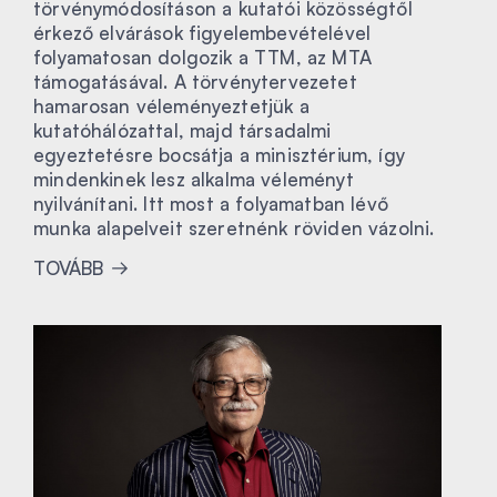
törvénymódosításon a kutatói közösségtől
érkező elvárások figyelembevételével
folyamatosan dolgozik a TTM, az MTA
támogatásával. A törvénytervezetet
hamarosan véleményeztetjük a
kutatóhálózattal, majd társadalmi
egyeztetésre bocsátja a minisztérium, így
mindenkinek lesz alkalma véleményt
nyilvánítani. Itt most a folyamatban lévő
munka alapelveit szeretnénk röviden vázolni.
TOVÁBB