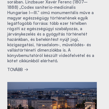
sorában. Linzbauer Xavér Ferenc (1807–
1888) „Codex saniterio-medicinalis
Hungariae I–III.” című monumentális műve a
magyar egészségügy történetének egyik
legátfogóbb forrása: több ezer tételben
rögzíti az egészségügyi szabályozás, a
járványkezelés és a gyógyítás történetét
hazánkban, és betekintést nyújt jogi,
közigazgatási, társadalom-, művelődés- és
vallástörténeti dimenziókba is. A
könyvbemutatóról készült videófelvétel és a
kötet cikkünkből elérhető.
TOVÁBB