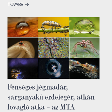
TOVÁBB
Fenséges jégmadár,
sárganyakú erdeiegér, atkán
lovagló atka – az MTA