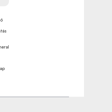
ző
atás
neral
lap