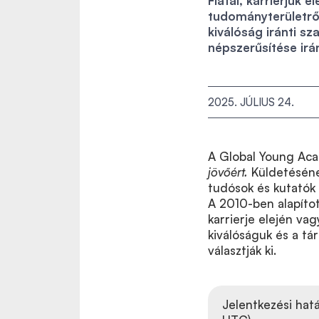
Fiatal, karrierjük 
tudományterületről
kiválóság iránti s
népszerűsítése irán
2025. JÚLIUS 24.
A Global Young Ac
jövőért.
Küldetésének
tudósok és kutatók 
A 2010-ben alapíto
karrierje elején va
kiválóságuk és a tár
választják ki.
Jelentkezési hat