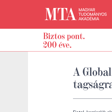
A Global
tagságr