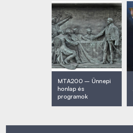
MTA200 – Ünnepi
honlap és
programok