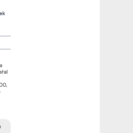
ek
a
atal
00,
s
0