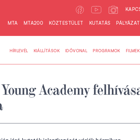
KAPC
MTA
MTA200
KÖZTESTÜLET
KUTATÁS
PÁLYÁZA
HÍRLEVÉL
KIÁLLÍTÁSOK
IDŐVONAL
PROGRAMOK
FILMEK
 Young Academy felhívás
a