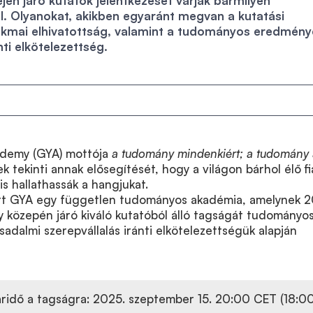
elején járó kutatók jelentkezését várják bármilyen
. Olyanokat, akikben egyaránt megvan a kutatási
zakmai elhivatottság, valamint a tudományos eredmény
ti elkötelezettség.
ademy (GYA) mottója
a
tudomány mindenkiért; a tudomány 
 tekinti annak elősegítését, hogy a világon bárhol élő fi
is hallathassák a hangjukat.
tt GYA egy független tudományos akadémia, amelynek 2
gy közepén járó kiváló kutatóból álló tagságát tudományo
sadalmi szerepvállalás iránti elkötelezettségük alapján
áridő a tagságra: 2025. szeptember 15. 20:00 CET (18:0