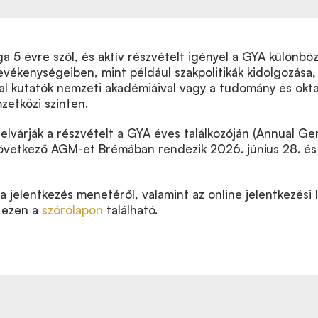
 5 évre szól, és aktív részvételt igényel a GYA különbö
evékenységeiben, mint például szakpolitikák kidolgozása,
al kutatók nemzeti akadémiáival vagy a tudomány és okt
zetközi szinten.
lvárják a részvételt a GYA éves találkozóján (Annual Ge
övetkező AGM-et Brémában rendezik 2026. június 28. és
a jelentkezés menetéről, valamint az online jelentkezési 
 ezen a
szórólapon
található.