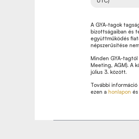
UTC)
A GYA-tagok tagsága
bizottságaiban és t
együttműködés fiat
népszerűsítése nem
Minden GYA-tagtól e
Meeting, AGM). A k
július 3. között.
További információ 
ezen a
honlapon
és