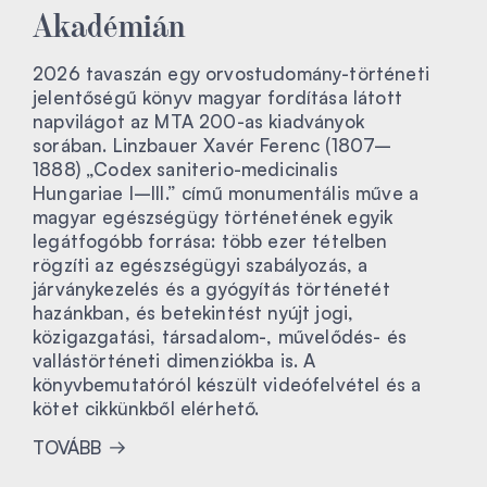
Akadémián
2026 tavaszán egy orvostudomány-történeti
jelentőségű könyv magyar fordítása látott
napvilágot az MTA 200-as kiadványok
sorában. Linzbauer Xavér Ferenc (1807–
1888) „Codex saniterio-medicinalis
Hungariae I–III.” című monumentális műve a
magyar egészségügy történetének egyik
legátfogóbb forrása: több ezer tételben
rögzíti az egészségügyi szabályozás, a
járványkezelés és a gyógyítás történetét
hazánkban, és betekintést nyújt jogi,
közigazgatási, társadalom-, művelődés- és
vallástörténeti dimenziókba is. A
könyvbemutatóról készült videófelvétel és a
kötet cikkünkből elérhető.
TOVÁBB