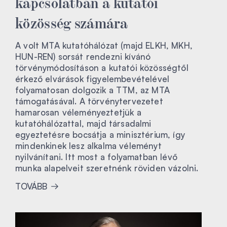
kapcsolatban a kutatói
közösség számára
A volt MTA kutatóhálózat (majd ELKH, MKH,
HUN-REN) sorsát rendezni kívánó
törvénymódosításon a kutatói közösségtől
érkező elvárások figyelembevételével
folyamatosan dolgozik a TTM, az MTA
támogatásával. A törvénytervezetet
hamarosan véleményeztetjük a
kutatóhálózattal, majd társadalmi
egyeztetésre bocsátja a minisztérium, így
mindenkinek lesz alkalma véleményt
nyilvánítani. Itt most a folyamatban lévő
munka alapelveit szeretnénk röviden vázolni.
TOVÁBB