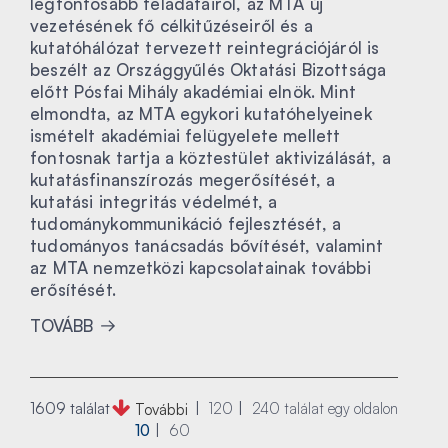
legfontosabb feladatairól, az MTA új
vezetésének fő célkitűzéseiről és a
kutatóhálózat tervezett reintegrációjáról is
beszélt az Országgyűlés Oktatási Bizottsága
előtt Pósfai Mihály akadémiai elnök. Mint
elmondta, az MTA egykori kutatóhelyeinek
ismételt akadémiai felügyelete mellett
fontosnak tartja a köztestület aktivizálását, a
kutatásfinanszírozás megerősítését, a
kutatási integritás védelmét, a
tudománykommunikáció fejlesztését, a
tudományos tanácsadás bővítését, valamint
az MTA nemzetközi kapcsolatainak további
erősítését.
TOVÁBB
1609 találat
120
240
találat egy oldalon
További
10
60