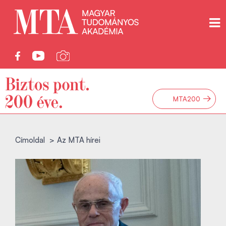
→
MTA200
Címoldal
Az MTA hírei