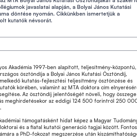
k az MTA Bolyai János Kutatási Ösztöndíjakat a szakért
llégiumok javaslatai alapján, a Bolyai János Kutatási
iuma döntése nyomán. Cikkünkben ismertetjük a
lt kutatók névsorát.
s Akadémia 1997-ben alapított, teljesítmény-központú,
rszágos ösztöndíja a Bolyai János Kutatási Ösztöndíj,
emelkedő kutatás-fejlesztési teljesítmény ösztönzése és
 kutatók körében, valamint az MTA doktora cím elnyerésér
ősegítése. Az ösztöndíj jelentőségét növeli, hogy összege
ívás meghirdetésekor az eddigi 124 500 forintról 250 00
.
 akadémiai támogatásként hidat képez a Magyar Tudomán
ktorai és a fiatal kutatói generáció tagjai között. Fontos
zámára a PhD-fokozat megszerzése után kiszámíthatóság