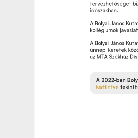
tervezhetőséget biz
időszakban.
A Bolyai János Kuta
kollégiumok javaslat
A Bolyai János Kutat
ünnepi keretek közö
az MTA Székház Dí
A 2022-ben Boly
kattintva
tekint