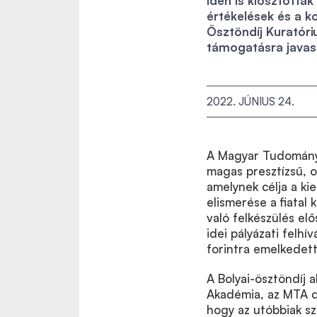
Idén is kiosztottá
értékelések és a ko
Ösztöndíj Kuratór
támogatásra javaso
2022. JÚNIUS 24.
A Magyar Tudományo
magas presztízsű, o
amelynek célja a ki
elismerése a fiatal
való felkészülés el
idei pályázati felh
forintra emelkedett
A Bolyai-ösztöndíj
Akadémia, az MTA do
hogy az utóbbiak s