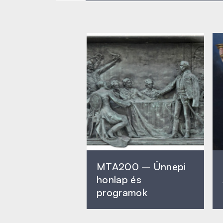
MTA200 – Ünnepi
honlap és
programok