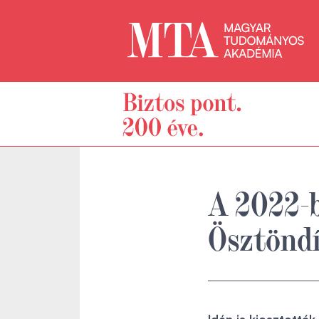
A 2022-b
Ösztöndí