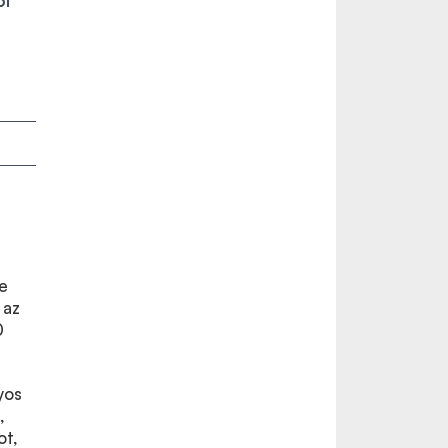
ői
e
 az
0
yos
,
ot,