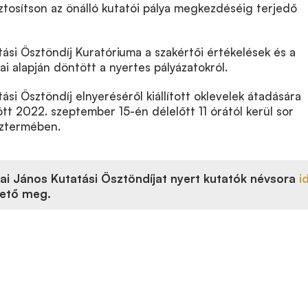
tosítson az önálló kutatói pálya megkezdéséig terjedő
tási Ösztöndíj Kuratóriuma a szakértői értékelések és a
ai alapján döntött a nyertes pályázatokról.
ási Ösztöndíj elnyeréséről kiállított oklevelek átadására
tt 2022. szeptember 15-én délelőtt 11 órától kerül sor
sztermében.
ai János Kutatási Ösztöndíjat nyert kutatók névsora
i
hető meg.