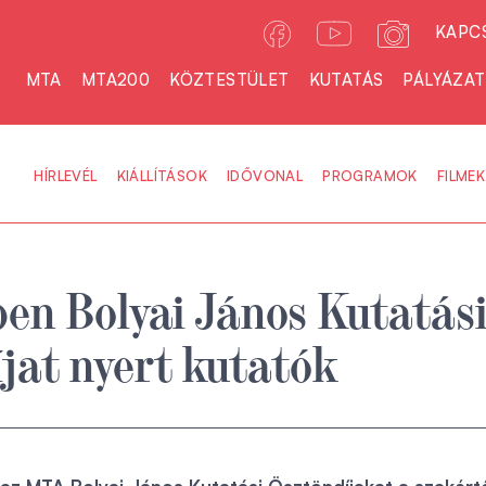
KAPC
MTA
MTA200
KÖZTESTÜLET
KUTATÁS
PÁLYÁZA
HÍRLEVÉL
KIÁLLÍTÁSOK
IDŐVONAL
PROGRAMOK
FILMEK
en Bolyai János Kutatás
jat nyert kutatók