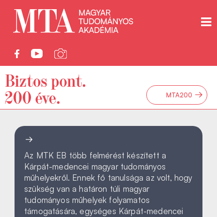
→
MTA200
Az MTK EB több felmérést készített a
Kárpát-medencei magyar tudományos
műhelyekről. Ennek fő tanulsága az volt, hogy
szükség van a határon túli magyar
tudományos műhelyek folyamatos
támogatására, egységes Kárpát-medencei