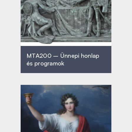
MTA200 – Ünnepi honlap
és programok